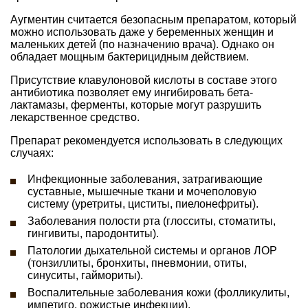
Аугментин считается безопасным препаратом, который
можно использовать даже у беременных женщин и
маленьких детей (по назначению врача). Однако он
обладает мощным бактерицидным действием.
Присутствие клавулоновой кислоты в составе этого
антибиотика позволяет ему ингибировать бета-
лактамазы, ферменты, которые могут разрушить
лекарственное средство.
Препарат рекомендуется использовать в следующих
случаях:
Инфекционные заболевания, затрагивающие
суставные, мышечные ткани и мочеполовую
систему (уретриты, циститы, пиелонефриты).
Заболевания полости рта (глосситы, стоматиты,
гингивиты, пародонтиты).
Патологии дыхательной системы и органов ЛОР
(тонзиллиты, бронхиты, пневмонии, отиты,
синуситы, гаймориты).
Воспалительные заболевания кожи (фолликулиты,
импетиго, рожистые инфекции).