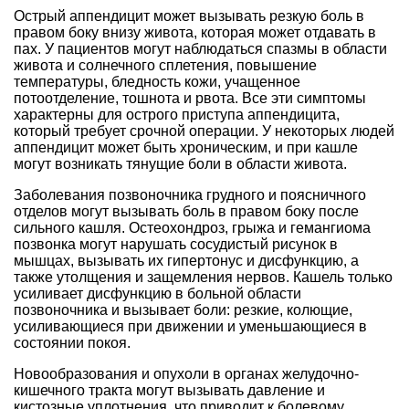
Острый аппендицит может вызывать резкую боль в
правом боку внизу живота, которая может отдавать в
пах. У пациентов могут наблюдаться спазмы в области
живота и солнечного сплетения, повышение
температуры, бледность кожи, учащенное
потоотделение, тошнота и рвота. Все эти симптомы
характерны для острого приступа аппендицита,
который требует срочной операции. У некоторых людей
аппендицит может быть хроническим, и при кашле
могут возникать тянущие боли в области живота.
Заболевания позвоночника грудного и поясничного
отделов могут вызывать боль в правом боку после
сильного кашля. Остеохондроз, грыжа и гемангиома
позвонка могут нарушать сосудистый рисунок в
мышцах, вызывать их гипертонус и дисфункцию, а
также утолщения и защемления нервов. Кашель только
усиливает дисфункцию в больной области
позвоночника и вызывает боли: резкие, колющие,
усиливающиеся при движении и уменьшающиеся в
состоянии покоя.
Новообразования и опухоли в органах желудочно-
кишечного тракта могут вызывать давление и
кистозные уплотнения, что приводит к болевому