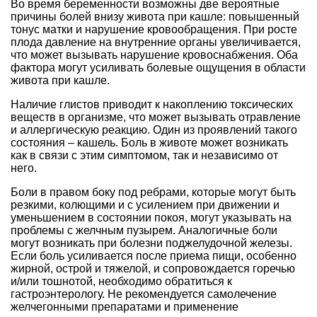
Во время беременности возможны две вероятные
причины болей внизу живота при кашле: повышенный
тонус матки и нарушение кровообращения. При росте
плода давление на внутренние органы увеличивается,
что может вызывать нарушение кровоснабжения. Оба
фактора могут усиливать болевые ощущения в области
живота при кашле.
Наличие глистов приводит к накоплению токсических
веществ в организме, что может вызывать отравление
и аллергическую реакцию. Один из проявлений такого
состояния – кашель. Боль в животе может возникать
как в связи с этим симптомом, так и независимо от
него.
Боли в правом боку под ребрами, которые могут быть
резкими, колющими и с усилением при движении и
уменьшением в состоянии покоя, могут указывать на
проблемы с желчным пузырем. Аналогичные боли
могут возникать при болезни поджелудочной железы.
Если боль усиливается после приема пищи, особенно
жирной, острой и тяжелой, и сопровождается горечью
и/или тошнотой, необходимо обратиться к
гастроэнтерологу. Не рекомендуется самолечение
желчегонными препаратами и применение