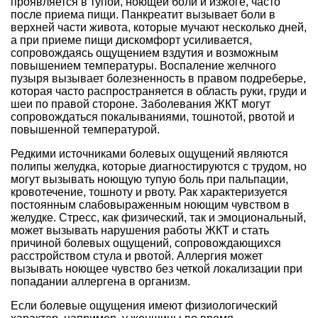
проявляется в тупой, ноющей боли и изжоге, часто
после приема пищи. Панкреатит вызывает боли в
верхней части живота, которые мучают несколько дней,
а при приеме пищи дискомфорт усиливается,
сопровождаясь ощущением вздутия и возможным
повышением температуры. Воспаление желчного
пузыря вызывает болезненность в правом подреберье,
которая часто распространяется в область руки, груди и
шеи по правой стороне. Заболевания ЖКТ могут
сопровождаться покалываниями, тошнотой, рвотой и
повышенной температурой.
Редкими источниками болевых ощущений являются
полипы желудка, которые диагностируются с трудом, но
могут вызывать ноющую тупую боль при пальпации,
кровотечение, тошноту и рвоту. Рак характеризуется
постоянным слабовыраженным ноющим чувством в
желудке. Стресс, как физический, так и эмоциональный,
может вызывать нарушения работы ЖКТ и стать
причиной болевых ощущений, сопровождающихся
расстройством стула и рвотой. Аллергия может
вызывать ноющее чувство без четкой локализации при
попадании аллергена в организм.
Если болевые ощущения имеют физиологический