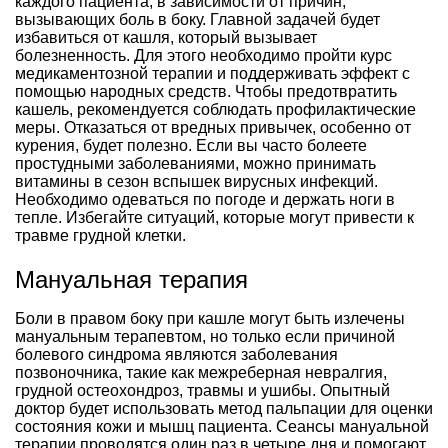
каждого пациента, в зависимости от причин,
вызывающих боль в боку. Главной задачей будет
избавиться от кашля, который вызывает
болезненность. Для этого необходимо пройти курс
медикаментозной терапии и поддерживать эффект с
помощью народных средств. Чтобы предотвратить
кашель, рекомендуется соблюдать профилактические
меры. Отказаться от вредных привычек, особенно от
курения, будет полезно. Если вы часто болеете
простудными заболеваниями, можно принимать
витамины в сезон вспышек вирусных инфекций.
Необходимо одеваться по погоде и держать ноги в
тепле. Избегайте ситуаций, которые могут привести к
травме грудной клетки.
Мануальная терапия
Боли в правом боку при кашле могут быть излечены
мануальным терапевтом, но только если причиной
болевого синдрома являются заболевания
позвоночника, такие как межреберная невралгия,
грудной остеохондроз, травмы и ушибы. Опытный
доктор будет использовать метод пальпации для оценки
состояния кожи и мышц пациента. Сеансы мануальной
терапии проводятся один раз в четыре дня и помогают