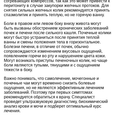
согревающих компрессов, так как это может привести к
перитониту в случае закупорки желчных протоков. Для
снятия сильных желчных колик рекомендуется принять
спазмолитик и принять теплую, но не горячую ванну.
Боли в правом или левом боку внизу живота могут
быть вызваны обострением хронических заболеваний
почек и печени после сильного кашля. Почечные колики
могут быстро устраниться после принятия теплой
ванны и смены положения тела в горизонтальное.
Болезни печени, в отличие от почек, обычно
сопровождаются изменением вкусовых ощущений,
появлением горечи во рту и нарушением цвета кожи.
Могут возникать приступы печеночных колик, но чаще
боли являются тупыми, тянущими и с ощущением
тяжести в боку.
Важно понимать, что самолечение, мочегонные и
почечные чаи могут временно снизить болевые
ощущения, но не являются эффективным лечением
заболеваний. Поэтому при первых симптомах
рекомендуется обратиться к врачу. Специалист
проведет ультразвуковую диагностику, биохимический
анализ крови и мочи и подберет оптимальный курс
лечения.