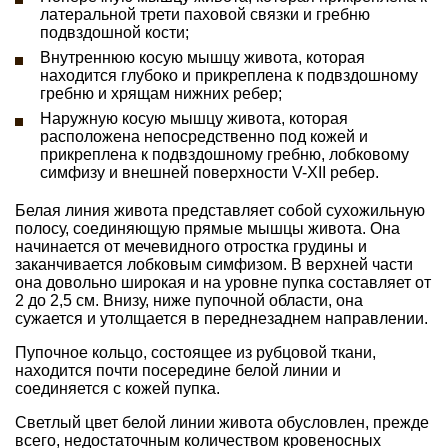
латеральной трети паховой связки и гребню
подвздошной кости;
Внутреннюю косую мышцу живота, которая
находится глубоко и прикреплена к подвздошному
гребню и хрящам нижних ребер;
Наружную косую мышцу живота, которая
расположена непосредственно под кожей и
прикреплена к подвздошному гребню, лобковому
симфизу и внешней поверхности V-XII ребер.
Белая линия живота представляет собой сухожильную
полосу, соединяющую прямые мышцы живота. Она
начинается от мечевидного отростка грудины и
заканчивается лобковым симфизом. В верхней части
она довольно широкая и на уровне пупка составляет от
2 до 2,5 см. Внизу, ниже пупочной области, она
сужается и утолщается в переднезаднем направлении.
Пупочное кольцо, состоящее из рубцовой ткани,
находится почти посередине белой линии и
соединяется с кожей пупка.
Светлый цвет белой линии живота обусловлен, прежде
всего, недостаточным количеством кровеносных