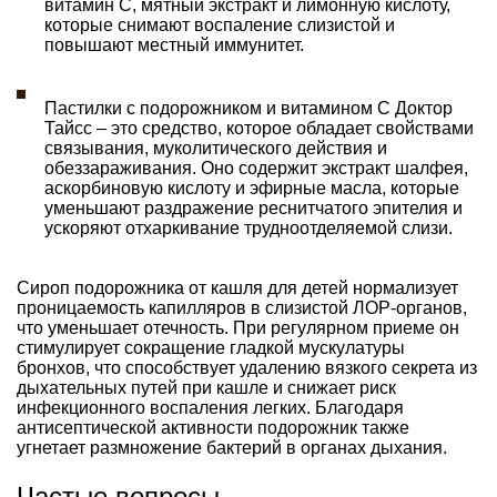
витамин С, мятный экстракт и лимонную кислоту,
которые снимают воспаление слизистой и
повышают местный иммунитет.
Пастилки с подорожником и витамином С Доктор
Тайсс – это средство, которое обладает свойствами
связывания, муколитического действия и
обеззараживания. Оно содержит экстракт шалфея,
аскорбиновую кислоту и эфирные масла, которые
уменьшают раздражение реснитчатого эпителия и
ускоряют отхаркивание трудноотделяемой слизи.
Сироп подорожника от кашля для детей нормализует
проницаемость капилляров в слизистой ЛОР-органов,
что уменьшает отечность. При регулярном приеме он
стимулирует сокращение гладкой мускулатуры
бронхов, что способствует удалению вязкого секрета из
дыхательных путей при кашле и снижает риск
инфекционного воспаления легких. Благодаря
антисептической активности подорожник также
угнетает размножение бактерий в органах дыхания.
Частые вопросы