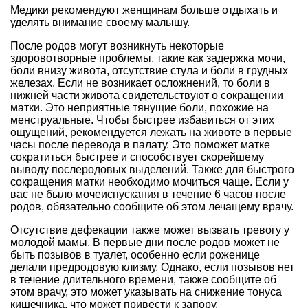
Медики рекомендуют женщинам больше отдыхать и
уделять внимание своему малышу.
После родов могут возникнуть некоторые
здоровотворные проблемы, такие как задержка мочи,
боли внизу живота, отсутствие стула и боли в грудных
железах. Если не возникает осложнений, то боли в
нижней части живота свидетельствуют о сокращении
матки. Это неприятные тянущие боли, похожие на
менструальные. Чтобы быстрее избавиться от этих
ощущений, рекомендуется лежать на животе в первые
часы после перевода в палату. Это поможет матке
сократиться быстрее и способствует скорейшему
выводу послеродовых выделений. Также для быстрого
сокращения матки необходимо мочиться чаще. Если у
вас не было мочеиспускания в течение 6 часов после
родов, обязательно сообщите об этом лечащему врачу.
Отсутствие дефекации также может вызвать тревогу у
молодой мамы. В первые дни после родов может не
быть позывов в туалет, особенно если роженице
делали предродовую клизму. Однако, если позывов нет
в течение длительного времени, также сообщите об
этом врачу, это может указывать на снижение тонуса
кишечника, что может привести к запору.