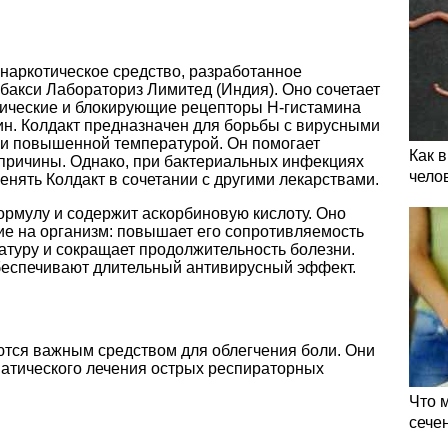
енаркотическое средство, разработанное
акси Лабораториз Лимитед (Индия). Оно сочетает
етические и блокирующие рецепторы Н-гистамина
ин. Колдакт предназначен для борьбы с вирусными
 и повышенной температурой. Он помогает
Как 
 причины. Однако, при бактериальных инфекциях
чело
нять Колдакт в сочетании с другими лекарствами.
ормулу и содержит аскорбиновую кислоту. Оно
ие на организм: повышает его сопротивляемость
атуру и сокращает продолжительность болезни.
беспечивают длительный антивирусный эффект.
тся важным средством для облегчения боли. Они
атического лечения острых респираторных
Что 
сече