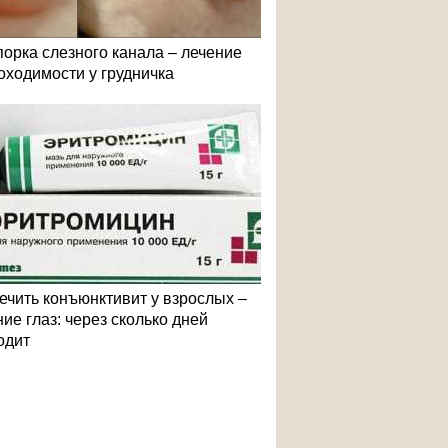
порка слезного канала – лечение
оходимости у грудничка
лечить конъюнктивит у взрослых –
ие глаз: через сколько дней
одит