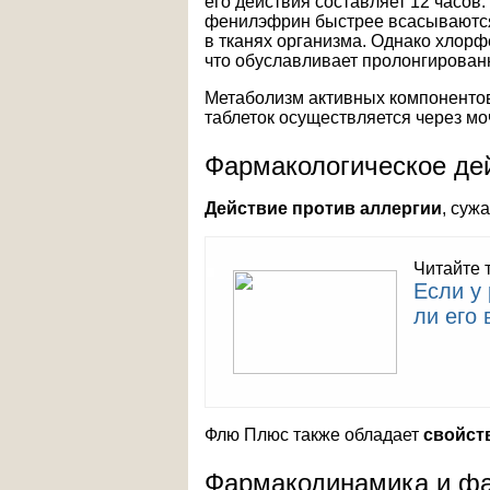
его действия составляет 12 часов.
фенилэфрин быстрее всасываются 
в тканях организма. Однако хлор
что обуславливает пролонгирован
Метаболизм активных компонентов
таблеток осуществляется через мо
Фармакологическое де
Действие против аллергии
, суж
Читайте 
Если у
ли его 
Флю Плюс также обладает
свойст
Фармакодинамика и фа