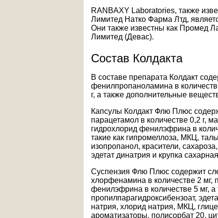
RANBAXY Laboratories, также изве
Лимитед Натко Фарма Лтд, являет
Они также известны как Промед Л
Лимитед (Девас).
Состав Колдакта
В составе препарата Колдакт сод
фенилпропаноламина в количестве
г, а также дополнительные вещест
Капсулы Колдакт Флю Плюс содер
парацетамол в количестве 0,2 г, м
гидрохлорид фенилэфрина в количе
такие как гипромеллоза, МКЦ, таль
изопропанол, красители, сахароза,
эдетат динатрия и крупка сахарная
Суспензия Флю Плюс содержит сл
хлорфенамина в количестве 2 мг, 
фенилэфрина в количестве 5 мг, а
пропилпарагидроксибензоат, эдета
натрия, хлорид натрия, МКЦ, глице
ароматизаторы, полисорбат 20, ци