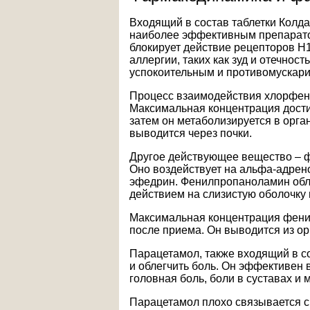
Входящий в состав таблетки Колд
наиболее эффективным препарато
блокирует действие рецепторов Н1
аллергии, таких как зуд и отечнос
успокоительным и противомускар
Процесс взаимодействия хлорфен
Максимальная концентрация достиг
затем он метаболизируется в орг
выводится через почки.
Другое действующее вещество – 
Оно воздействует на альфа-адрен
эфедрин. Фенилпропаноламин обл
действием на слизистую оболочку 
Максимальная концентрация фенил
после приема. Он выводится из ор
Парацетамол, также входящий в со
и облегчить боль. Он эффективен 
головная боль, боли в суставах и
Парацетамол плохо связывается с