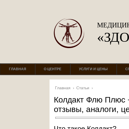
МЕДИЦИН
«ЗД
ГЛАВНАЯ
О ЦЕНТРЕ
УСЛУГИ И ЦЕНЫ
С
Главная
›
Статьи
›
Колдакт Флю Плюс 
отзывы, аналоги, ц
Что такое Колдакт?