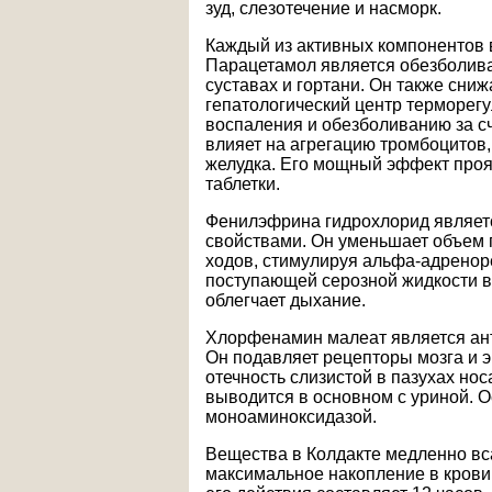
зуд, слезотечение и насморк.
Каждый из активных компонентов в
Парацетамол является обезболива
суставах и гортани. Он также сни
гепатологический центр терморег
воспаления и обезболиванию за с
влияет на агрегацию тромбоцитов,
желудка. Его мощный эффект проя
таблетки.
Фенилэфрина гидрохлорид являет
свойствами. Он уменьшает объем 
ходов, стимулируя альфа-адренор
поступающей серозной жидкости в 
облегчает дыхание.
Хлорфенамин малеат является ан
Он подавляет рецепторы мозга и э
отечность слизистой в пазухах нос
выводится в основном с уриной. 
моноаминоксидазой.
Вещества в Колдакте медленно вс
максимальное накопление в крови 