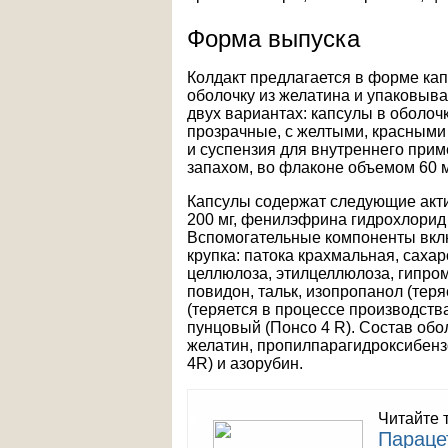
Форма выпуска
Колдакт предлагается в форме ка
оболочку из желатина и упаковыва
двух вариантах: капсулы в оболоч
прозрачные, с желтыми, красными 
и суспензия для внутреннего прим
запахом, во флаконе объемом 60 
Капсулы содержат следующие акти
200 мг, фенилэфрина гидрохлорид 
Вспомогательные компоненты вклю
крупка: патока крахмальная, саха
целлюлоза, этилцеллюлоза, гипром
повидон, тальк, изопропанол (тер
(теряется в процессе производств
пунцовый (Понсо 4 R). Состав обо
желатин, пропилпарагидроксибенз
4R) и азорубин.
Читайте 
Параце