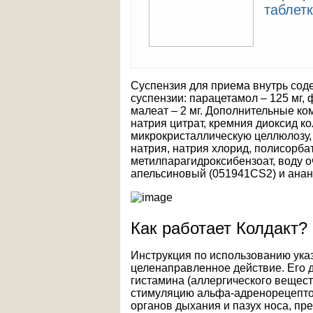
таблет
Суспензия для приема внутрь сод
суспензии: парацетамол – 125 мг,
малеат – 2 мг. Дополнительные к
натрия цитрат, кремния диоксид ко
микрокристаллическую целлюлозу, 
натрия, натрия хлорид, полисорбат
метилпарагидроксибензоат, воду 
апельсиновый (051941CS2) и анан
Как работает Колдакт?
Инструкция по использованию указ
целенаправленное действие. Его 
гистамина (аллергического вещест
стимуляцию альфа-адренорецептор
органов дыхания и пазух носа, пр