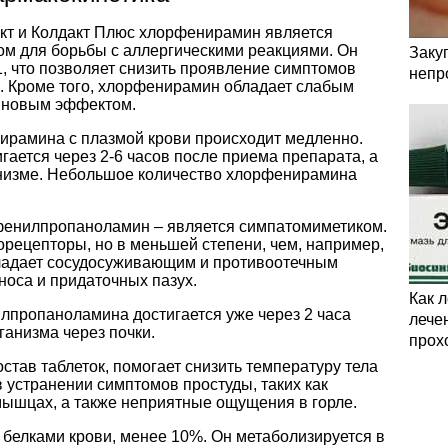
акт и Колдакт Плюс хлорфенирамин является
м для борьбы с аллергическими реакциями. Он
Заку
, что позволяет снизить проявление симптомов
непр
ть. Кроме того, хлорфенирамин обладает слабым
иновым эффектом.
ирамина с плазмой крови происходит медленно.
ается через 2-6 часов после приема препарата, а
анизме. Небольшое количество хлорфенирамина
фенилпропаноламин – является симпатомиметиком.
орецепторы, но в меньшей степени, чем, например,
адает сосудосуживающим и противоотечным
носа и придаточных пазух.
Как 
пропаноламина достигается уже через 2 часа
лечен
ганизма через почки.
прох
став таблеток, помогает снизить температуру тела
в устранении симптомов простуды, таких как
 мышцах, а также неприятные ощущения в горле.
 белками крови, менее 10%. Он метаболизируется в