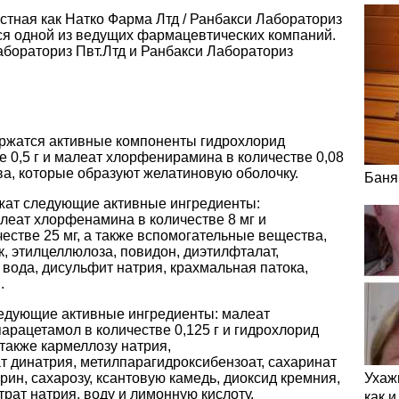
стная как Натко Фарма Лтд / Ранбакси Лабораториз
ся одной из ведущих фармацевтических компаний.
абораториз Пвт.Лтд и Ранбакси Лабораториз
ержатся активные компоненты гидрохлорид
 0,5 г и малеат хлорфенирамина в количестве 0,08
ва, которые образуют желатиновую оболочку.
Баня
жат следующие активные ингредиенты:
алеат хлорфенамина в количестве 8 мг и
стве 25 мг, а также вспомогательные вещества,
к, этилцеллюлоза, повидон, диэтилфталат,
 вода, дисульфит натрия, крахмальная патока,
.
едующие активные ингредиенты: малеат
парацетамол в количестве 0,125 г и гидрохлорид
 также кармеллозу натрия,
т динатрия, метилпарагидроксибензоат, сахаринат
рин, сахарозу, ксантовую камедь, диоксид кремния,
Ухаж
трат натрия, воду и лимонную кислоту.
как 