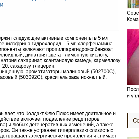
ки
Сове
Кома
ержит следующие активные компоненты в 5 мл
 фенилэфрина гидрохлорид – 5 мг, хлорфенамина
омпоненты включают пропилпарагидроксибензоат,
ллоидный, динатрия эдетат, лимонную кислоту,
натрия сахаринат, ксантановую камедь, кармеллозу
 20, сахарозу, глицерин,
очищенную, ароматизаторы малиновый (502700С),
асовый (503092С), краситель закатно-желтый.
Посл
и уп
ывает, что Колдакт Флю Плюс имеет длительное и
действие включает подавление рецепторов
С
ва) и любых дегенеративных изменений, а также
ов. Он также устраняет гиперплазию слизистых
едотвращает аллергические проявления и снимает