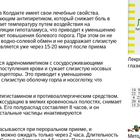
 Колдакте имеет свои лечебные свойства.
ющим антипиретиком, который снижает боль в
жает температуру путем воздействия на
уляции гипоталамуса, что приводит к уменьшению
чет повышения болевого порога. При этом он не
 водно-солевой обмен и не раздражает слизистую
вляется уже через 15-20 минут после приема
Лекр
ся адреномиметиком с сосудосуживающими
глаз
поступления крови и сужает слизистую носовых
ецепторы. Это приводит к уменьшению
слизистую оболочку горла и носоглотку, что
тигистамином и противоаллергическим средством.
кссудацию в мелких кровеносных полостях, снимает
а. Его полураспад составляет 8 часов, и он
Остальные частицы инактивируются
асываются при пероральном приеме, и
можно ожидать только через 2 часа. Длительность
Мето