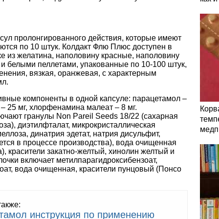
псул пролонгированного действия, которые имеют
ются по 10 штук. Колдакт Флю Плюс доступен в
ке из желатина, наполовину красные, наполовину
и белыми пеллетами, упакованные по 10-100 штук,
енения, вязкая, оранжевая, с характерным
мл.
вные компоненты в одной капсуле: парацетамол –
– 25 мг, хлорфенамина малеат – 8 мг.
Корв
чают гранулы Non Pareil Seeds 18/22 (сахарная
темп
роза), диэтилфталат, микрокристаллическая
медп
еллоза, динатрия эдетат, натрия дисульфит,
яется в процессе производства), вода очищенная
а), красители закатно-желтый, хинолин желтый и
лочки включает метилпарагидроксибензоат,
оат, вода очищенная, красители пунцовый (Понсо
также:
тамол инструкция по применению