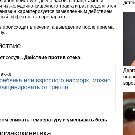
 Сироп действует до 4,5 часов. Парацетамол и
дете
из желудочно-кишечного тракта и распределяются
фенамин характеризуется замедленным действием,
ный эффект всего препарата.
 происходит в печени, а выведение после приема
чу.
йствие
ает сосуды.
Действие против отека
.
Дерга
также:
нервн
 ребенка или взрослого насморк, можно
взро
вакцинировать от гриппа
вом снижать температуру
и
уменьшать боль
.
рмакокинетика