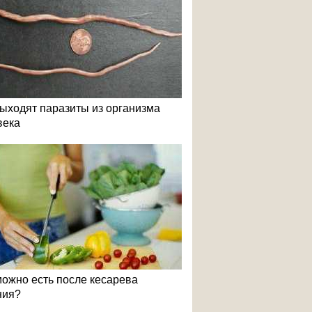
выходят паразиты из организма
века
можно есть после кесарева
ния?