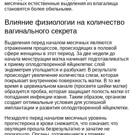
месячных естественные выделения из влагалища
становятся более обильными.
Влияние физиологии на количество
вагинального секрета
Выделения перед началом месячных являются
отражением процессов, происходящих в половой
сфере женщины в этот период. За две недели до
начала менструации матка начинает подготавливаться
к приему оплодотворенной яйцеклетки: слой
эндометрия утолщается и разбухает. В результате
происходит увеличение количества слизи, которая
покрывает внутреннюю поверхность матки. В то же
время в цервикальном канале (просвете шейки матки)
образуется пробка, которая защищает полость матки от
попадания инфекции извне. Таким образом, организм
создает оптимальные условия для успешной
имплантации и развития оплодотворенной яйцеклетки.
Незадолго перед началом месячных уровень
прогестерона в крови снижается, что означает, что
овуляция прошла безрезультатно и зачатие не
произошло. Органы, готовившиеся к приему