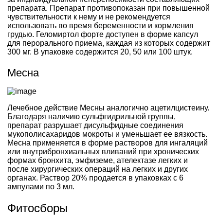
препарата. Препарат противопоказан при повышенной
чувствительности к нему и не рекомендуется
использовать во время беременности и кормления
грудью. Геломиртол форте доступен в форме капсул
для перорального приема, каждая из которых содержит
300 мг. В упаковке содержится 20, 50 или 100 штук.
Месна
Лечебное действие Месны аналогично ацетилцистеину.
Благодаря наличию сульфгидрильной группы,
препарат разрушает дисульфидные соединения
мукополисахаридов мокроты и уменьшает ее вязкость.
Месна применяется в форме растворов для ингаляций
или внутрибронхиальных вливаний при хронических
формах бронхита, эмфиземе, ателектазе легких и
после хирургических операций на легких и других
органах. Раствор 20% продается в упаковках с 6
ампулами по 3 мл.
Фитосборы