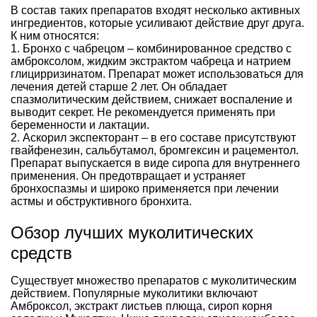
В состав таких препаратов входят несколько активных
ингредиентов, которые усиливают действие друг друга.
К ним относятся:
1. Бронхо с чабрецом – комбинированное средство с
амброксолом, жидким экстрактом чабреца и натрием
глицирризинатом. Препарат может использоваться для
лечения детей старше 2 лет. Он обладает
спазмолитическим действием, снижает воспаление и
выводит секрет. Не рекомендуется применять при
беременности и лактации.
2. Аскорил экспекторант – в его составе присутствуют
гвайфенезин, сальбутамол, бромгексин и рацементол.
Препарат выпускается в виде сиропа для внутреннего
применения. Он предотвращает и устраняет
бронхоспазмы и широко применяется при лечении
астмы и обструктивного бронхита.
Обзор лучших муколитических
средств
Существует множество препаратов с муколитическим
действием. Популярные муколитики включают
Амброксол, экстракт листьев плюща, сироп корня