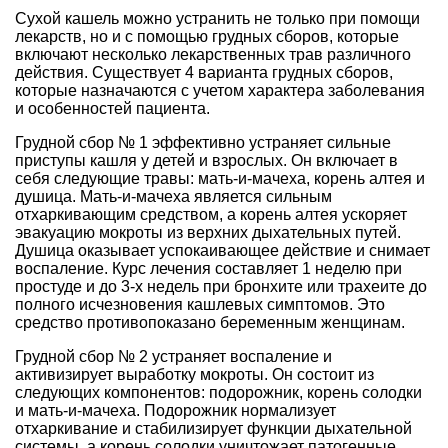
Сухой кашель можно устранить не только при помощи
лекарств, но и с помощью грудных сборов, которые
включают несколько лекарственных трав различного
действия. Существует 4 варианта грудных сборов,
которые назначаются с учетом характера заболевания
и особенностей пациента.
Грудной сбор № 1 эффективно устраняет сильные
приступы кашля у детей и взрослых. Он включает в
себя следующие травы: мать-и-мачеха, корень алтея и
душица. Мать-и-мачеха является сильным
отхаркивающим средством, а корень алтея ускоряет
эвакуацию мокроты из верхних дыхательных путей.
Душица оказывает успокаивающее действие и снимает
воспаление. Курс лечения составляет 1 неделю при
простуде и до 3-х недель при бронхите или трахеите до
полного исчезновения кашлевых симптомов. Это
средство противопоказано беременным женщинам.
Грудной сбор № 2 устраняет воспаление и
активизирует выработку мокроты. Он состоит из
следующих компонентов: подорожник, корень солодки
и мать-и-мачеха. Подорожник нормализует
отхаркивание и стабилизирует функции дыхательной
системы, а корень солодки уничтожает патогенные