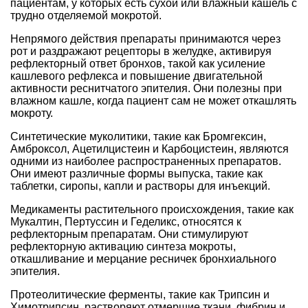
пациентам, у которых есть сухой или влажный кашель с
трудно отделяемой мокротой.
Непрямого действия препараты принимаются через
рот и раздражают рецепторы в желудке, активируя
рефлекторный ответ бронхов, такой как усиление
кашлевого рефлекса и повышение двигательной
активности реснитчатого эпителия. Они полезны при
влажном кашле, когда пациент сам не может откашлять
мокроту.
Синтетические муколитики, такие как Бромгексин,
Амброксол, Ацетилцистеин и Карбоцистеин, являются
одними из наиболее распространенных препаратов.
Они имеют различные формы выпуска, такие как
таблетки, сиропы, капли и растворы для инъекций.
Медикаменты растительного происхождения, такие как
Мукалтин, Пертуссин и Геделикс, относятся к
рефлекторным препаратам. Они стимулируют
рефлекторную активацию синтеза мокроты,
откашливание и мерцание ресничек бронхиального
эпителия.
Протеолитические ферменты, такие как Трипсин и
Химотрипсин, растворяют отмершие ткани, фибрин и