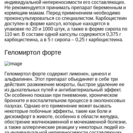
индивидуальной непереносимости его составляющих.
Не рекомендуется принимать препарат беременным и
кормящим мамам. Перед применением необходимо
проконсультироваться со специалистом. Карбоцистеин
доступен в форме капсул, которые находятся в
упаковке по 20 и 1000 штук, а также в форме сиропа по
110 мл. В составе одной капсулы содержится 0,375 г
карбоцистеина, а в 5 г сиропа – 0,25 г карбоцистеина.
Геломиртол форте
Геломиртол форте содержит лимонен, цинеол и
альфапинен. Этот препарат объединяет в себе три
действия: разжижение мокроты, быстрое удаление ее
из дыхательных путей и антибактериальный эффект.
Он особенно показан при пневмонии, хроническом
бронхите и воспалительном процессе в околоносовых
пазухах. Однако его применение может вызвать
некоторые побочные эффекты, такие как боли и
дискомфорт в животе, особенно в области желудка,
обострение желчнокаменной и мочекаменной болезни,
а также аллергические реакции у некоторых людей из-
за индивидуальной непереносимости составляющих