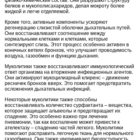
физико-химический состав. Они разрушают структуру
белков и мукополисахаридов, делая мокроту более
жидкой и легче отделяемой.
Кроме того, активные компоненты ускоряют
регенерацию слизистой оболочки дыхательных путей.
Они восстанавливают соотношение между
нормальными клетками и клетками, которые
синтезируют слизь. Этот процесс особенно активен в
конечных ветвях бронхов, что улучшает проводимость
воздуха, газообмен и функцию дыхания.
Муколитики также восстанавливают иммунологический
ответ организма на вторжение инфекционных агентов.
Они активируют мукоцилиарный клиренс – движение
ресничек бронхов вверх. Это помогает предотвратить
осложнения дыхательных инфекций.
Некоторые муколитики также способны
восстанавливать количество сурфактанта – вещества,
которое защищает альвеолы и предотвращает их
спадение. Это особенно важно при лечении
пневмонии, так как воспаление может привести к
ателектазу – спадению частей легкого. Муколитики
помогают расправить легочную ткань для нормального
газообмена. Они также увеличивают биодоступность