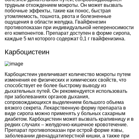
трудным отхождением мокроты. Он может вызвать
побочные эффекты, такие как понос, быстрая
утомляемость, тошнота, рвота и болезненные
ощущения в области желудка. Гвайфенезин
противопоказан при индивидуальной непереносимости
его компонентов. Препарат доступен в форме сиропа,
каждые 5 мл которого содержат 0,1 г гвайфенизина.
Карбоцистеин
Карбоцистеин увеличивает количество мокроты путем
изменения ее физических и химических свойств, что
способствует ее более быстрому выводу из
дыхательных путей. Он рекомендуется использовать
при заболеваниях органов дыхания,
сопровождающихся выделением большого объема
вязкого секрета. Лекарственную форму препарата в
виде сиропа можно применять у больных сахарным
диабетом. Карбоцистеин может вызвать крапивницу и в
редких случаях – желудочно-кишечное кровотечение.
Препарат противопоказан при острой форме язвы,
заболевании двенадцатиперстной кишки, а также при