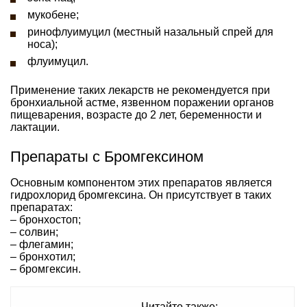
мукобене;
ринофлуимуцил (местный назальный спрей для
носа);
флуимуцил.
Применение таких лекарств не рекомендуется при
бронхиальной астме, язвенном поражении органов
пищеварения, возрасте до 2 лет, беременности и
лактации.
Препараты с Бромгексином
Основным компонентом этих препаратов является
гидрохлорид бромгексина. Он присутствует в таких
препаратах:
– бронхостоп;
– солвин;
– флегамин;
– бронхотил;
– бромгексин.
Читайте также: