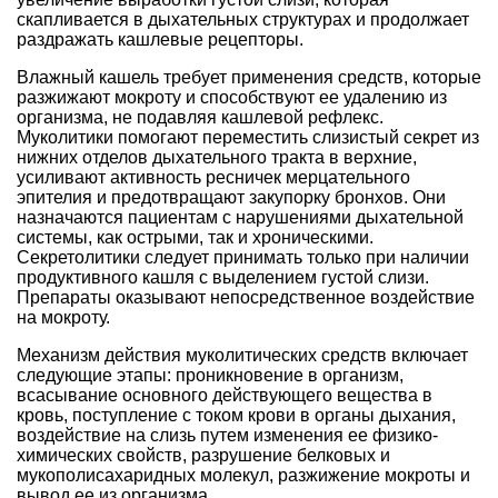
скапливается в дыхательных структурах и продолжает
раздражать кашлевые рецепторы.
Влажный кашель требует применения средств, которые
разжижают мокроту и способствуют ее удалению из
организма, не подавляя кашлевой рефлекс.
Муколитики помогают переместить слизистый секрет из
нижних отделов дыхательного тракта в верхние,
усиливают активность ресничек мерцательного
эпителия и предотвращают закупорку бронхов. Они
назначаются пациентам с нарушениями дыхательной
системы, как острыми, так и хроническими.
Секретолитики следует принимать только при наличии
продуктивного кашля с выделением густой слизи.
Препараты оказывают непосредственное воздействие
на мокроту.
Механизм действия муколитических средств включает
следующие этапы: проникновение в организм,
всасывание основного действующего вещества в
кровь, поступление с током крови в органы дыхания,
воздействие на слизь путем изменения ее физико-
химических свойств, разрушение белковых и
мукополисахаридных молекул, разжижение мокроты и
вывод ее из организма.