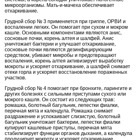
микроорганизмы. Мать-и-мачеха обеспечивает
отхаркивание.
Грудной сбор № 3 применяется при гриппе, ОРВИ и
воспалении легких. Он помогает при сухом и мокром
кашле. Основными компонентами являются анис,
сосновые почки, корень алтея и шалфей. Анис
уничтожает бактерии и улучшает отхаркивание,
сосновые почки являются дезинфицирующим
средством, убивают микробы и предотвращают
воспаления, корень алтея активизирует выработку
мокроты и ускоряет отхаркивание, а шалфей снимает
отеки горла и ускоряет восстановление пораженных
участков.
Грудной сбор № 4 помогает при бронхите, ларингите и
других болезнях с сильными приступами сухого или
мокрого кашля. Он состоит из следующих трав:
ромашка, болотный багульник, лепестки фиалки,
перечная мята и календула. Ромашка снимает
раздражение и успокаивает слизистую, болотный
багульник уничтожает бактерии, лепестки фиалки
купируют кашлевые приступы, перечная мята
стабилизирует функции органов дыхания, а календула
продуцирует мокроту и ускоряет отхаркивание.