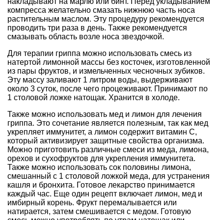
накладывают на марлю или бинт. Перед укладыванием
компресса желательно смазать нижнюю часть носа
растительным маслом. Эту процедуру рекомендуется
проводить три раза в день. Также рекомендуется
смазывать область возле носа звездочкой.
Для терапии гриппа можно использовать смесь из
натертой лимонной массы без косточек, изготовленной
из пары фруктов, и измельченных чесночных зубиков.
Эту массу заливают 1 литром воды, выдерживают
около 3 суток, после чего процеживают. Принимают по
1 столовой ложке натощак. Хранится в холоде.
Также можно использовать мед и лимон для лечения
гриппа. Это сочетание является полезным, так как мед
укрепляет иммунитет, а лимон содержит витамин C,
который активизирует защитные свойства организма.
Можно приготовить различные смеси из меда, лимона,
орехов и сухофруктов для укрепления иммунитета.
Также можно использовать сок половины лимона,
смешанный с 1 столовой ложкой меда, для устранения
кашля и бронхита. Готовое лекарство принимается
каждый час. Еще один рецепт включает лимон, мед и
имбирный корень. Фрукт перемалывается или
натирается, затем смешивается с медом. Готовую