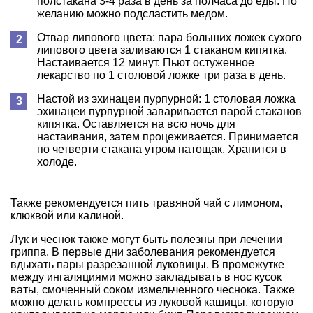
полстакана 3-4 раза в день за полчаса до еды. По
желанию можно подсластить медом.
Отвар липового цвета: пара больших ложек сухого
липового цвета заливаются 1 стаканом кипятка.
Настаивается 12 минут. Пьют остуженное
лекарство по 1 столовой ложке три раза в день.
Настой из эхинацеи пурпурной: 1 столовая ложка
эхинацеи пурпурной заваривается парой стаканов
кипятка. Оставляется на всю ночь для
настаивания, затем процеживается. Принимается
по четверти стакана утром натощак. Хранится в
холоде.
Также рекомендуется пить травяной чай с лимоном,
клюквой или калиной.
Лук и чеснок также могут быть полезны при лечении
гриппа. В первые дни заболевания рекомендуется
вдыхать пары разрезанной луковицы. В промежутке
между ингаляциями можно закладывать в нос кусок
ваты, смоченный соком измельченного чеснока. Также
можно делать компрессы из луковой кашицы, которую