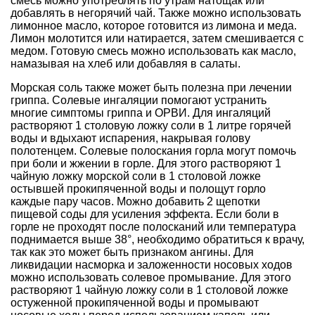
смесь можно употреблять по утрам натощак или
добавлять в негорячий чай. Также можно использовать
лимонное масло, которое готовится из лимона и меда.
Лимон молотится или натирается, затем смешивается с
медом. Готовую смесь можно использовать как масло,
намазывая на хлеб или добавляя в салаты.
Морская соль также может быть полезна при лечении
гриппа. Солевые ингаляции помогают устранить
многие симптомы гриппа и ОРВИ. Для ингаляций
растворяют 1 столовую ложку соли в 1 литре горячей
воды и вдыхают испарения, накрывая голову
полотенцем. Солевые полоскания горла могут помочь
при боли и жжении в горле. Для этого растворяют 1
чайную ложку морской соли в 1 столовой ложке
остывшей прокипяченной воды и полощут горло
каждые пару часов. Можно добавить 2 щепотки
пищевой соды для усиления эффекта. Если боли в
горле не проходят после полосканий или температура
поднимается выше 38°, необходимо обратиться к врачу,
так как это может быть признаком ангины. Для
ликвидации насморка и заложенности носовых ходов
можно использовать солевое промывание. Для этого
растворяют 1 чайную ложку соли в 1 столовой ложке
остуженной прокипяченной воды и промывают