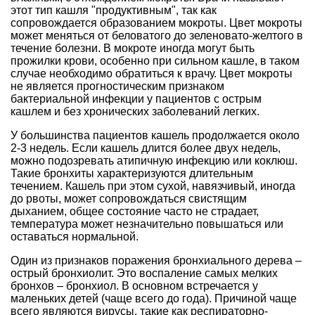
этот тип кашля "продуктивным", так как
сопровождается образованием мокроты. Цвет мокроты
может меняться от беловатого до зеленовато-желтого в
течение болезни. В мокроте иногда могут быть
прожилки крови, особенно при сильном кашле, в таком
случае необходимо обратиться к врачу. Цвет мокроты
не является прогностическим признаком
бактериальной инфекции у пациентов с острым
кашлем и без хронических заболеваний легких.
У большинства пациентов кашель продолжается около
2-3 недель. Если кашель длится более двух недель,
можно подозревать атипичную инфекцию или коклюш.
Такие бронхиты характеризуются длительным
течением. Кашель при этом сухой, навязчивый, иногда
до рвоты, может сопровождаться свистящим
дыханием, общее состояние часто не страдает,
температура может незначительно повышаться или
оставаться нормальной.
Один из признаков поражения бронхиального дерева –
острый бронхиолит. Это воспаление самых мелких
бронхов – бронхиол. В основном встречается у
маленьких детей (чаще всего до года). Причиной чаще
всего являются вирусы, такие как респираторно-