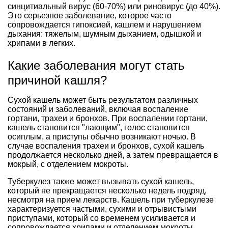
синцитиальный вирус (60-70%) или риновирус (до 40%).
Это серьезное заболевание, которое часто
сопровождается гипоксией, кашлем и нарушением
дыхания: тяжелым, шумным дыханием, одышкой и
хрипами в легких.
Какие заболевания могут стать
причиной кашля?
Сухой кашель может быть результатом различных
состояний и заболеваний, включая воспаление
гортани, трахеи и бронхов. При воспалении гортани,
кашель становится "лающим", голос становится
осиплым, а приступы обычно возникают ночью. В
случае воспаления трахеи и бронхов, сухой кашель
продолжается несколько дней, а затем превращается в
мокрый, с отделением мокроты.
Туберкулез также может вызывать сухой кашель,
который не прекращается несколько недель подряд,
несмотря на прием лекарств. Кашель при туберкулезе
характеризуется частыми, сухими и отрывистыми
приступами, который со временем усиливается и
сопровождается хрипами и отделением мокроты,