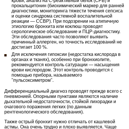
крови, анализ на С-реактивный белок (СРБ) и
прокальцитонин (биохимический маркер для ранней
диагностики, мониторинга тяжести течения сепсиса
и оценки синдрома системной воспалительной
реакции — ССВР). При подозрении на атипичную
этиологию бронхита или коклюш проводят
серологическое обследование и ПЦР-диагностику.
Эти обследования часто позволяют выявить
причинный аллерген, но точность исследований не
достигает 100 %.
Для исключения гипоксии (недостатка кислорода в
органах и тканях), особенно при бронхиолите,
рекомендуется контроль сатурации — насыщения
крови кислородом. Этот контроль проводится с
помощью прибора, называемого
"пульсоксиметром".
Дифференциальный диагноз проводят прежде всего с
пневмонией. Опорными пунктами являются наличие
дыхательной недостаточности, стойкой лихорадки и
очагового поражения легких (по данным
рентгенологического обследования).
Также острый бронхит нужно отличать от кашлевой
астмы. Она очень трудно и плохо выявляется. Чаще