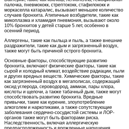
палочка, пневмококк, стрептококк, стафилококк и
моркаселла катаралис, вызывают меньшее количество
случаев бронхита. Атипичные возбудители, такие как
микоплазма и хламидия пневмония, вызывают около
10% бронхитов у детей старше 5 лет, особенно в
осенний период.
Аллергены, такие как пыльца и пыль, а также внешние
раздражители, такие как дым и загрязненный воздух,
также могут быть причиной острого бронхита.
Основные факторы, способствующие развитию
бронхита, включают физические факторы, такие как
сырой и холодный климат, воздействие радиации, пыли
и других вредных веществ. Химические факторы, такие
как загрязненный воздух в мегаполисах, содержащий
оксид углерода, сероводород, аммиак, пары хлора,
кислоты и щелочи, а также табачный дым, также могут
способствовать развитию бронхита. Вредные
привычки, такие как курение, злоупотребление
алкоголем и наркотиками, а также сопутствующие
заболевания сердечно-сосудистой системы и ЛОР-
органов также могут быть факторами риска.
Наследственность, включая аллергическую
предрасположенность и врожденные нарушения