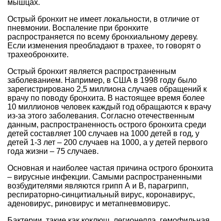
мышцах.
Острый бронхит не имеет локальности, в отличие от
пневмонии. Воспаление при бронхите
распространяется по всему бронхиальному дереву.
Если изменения преобладают в трахее, то говорят о
трахеобронхите.
Острый бронхит является распространенным
заболеванием. Например, в США в 1998 году было
зарегистрировано 2,5 миллиона случаев обращений к
врачу по поводу бронхита. В настоящее время более
10 миллионов человек каждый год обращаются к врачу
из-за этого заболевания. Согласно отечественным
данным, распространенность острого бронхита среди
детей составляет 100 случаев на 1000 детей в год, у
детей 1-3 лет – 200 случаев на 1000, а у детей первого
года жизни – 75 случаев.
Основная и наиболее частая причина острого бронхита
– вирусные инфекции. Самыми распространенными
возбудителями являются грипп А и В, парагрипп,
респираторно-синцитиальный вирус, коронавирус,
аденовирус, риновирус и метапневмовирус.
Бактерии, такие как коклюш, легионелла, гемофильная