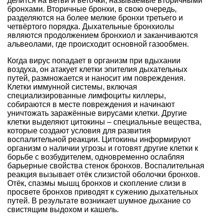
делится на ветви и веточки, называемые вторичными
бронхами. Вторичные бронхи, в свою очередь,
разделяются на более мелкие бронхи третьего и
четвёртого порядка. Дыхательные бронхиолы
являются продолжением бронхиол и заканчиваются
альвеолами, где происходит основной газообмен.
Когда вирус попадает в организм при вдыхании
воздуха, он атакует клетки эпителия дыхательных
путей, размножается и наносит им повреждения.
Клетки иммунной системы, включая
специализированные лимфоциты киллеры,
собираются в месте повреждения и начинают
уничтожать заражённые вирусами клетки. Другие
клетки выделяют цитокины – специальные вещества,
которые создают условия для развития
воспалительной реакции. Цитокины информируют
организм о наличии угрозы и готовят другие клетки к
борьбе с возбудителем, одновременно ослабляя
барьерные свойства стенок бронхов. Воспалительная
реакция вызывает отёк слизистой оболочки бронхов.
Отёк, спазмы мышц бронхов и скопление слизи в
просвете бронхов приводят к сужению дыхательных
путей. В результате возникает шумное дыхание со
свистящим выдохом и кашель.