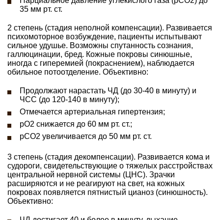
Парциальное давление углекислого газа (рСО2) до
35 мм рт. ст.
2 степень (стадия неполной компенсации). Развивается
психомоторное возбуждение, пациенты испытывают
сильное удушье. Возможны спутанность сознания,
галлюцинации, бред. Кожные покровы синюшные,
иногда с гиперемией (покраснением), наблюдается
обильное потоотделение. Объективно:
Продолжают нарастать ЧД (до 30-40 в минуту) и
ЧСС (до 120-140 в минуту);
Отмечается артериальная гипертензия;
рО2 снижается до 60 мм рт. ст.;
рСО2 увеличивается до 50 мм рт. ст.
3 степень (стадия декомпенсации). Развивается кома и
судороги, свидетельствующие о тяжелых расстройствах
центральной нервной системы (ЦНС). Зрачки
расширяются и не реагируют на свет, на кожных
покровах появляется пятнистый цианоз (синюшность).
Объективно:
ЧД достигает 40 и более в минуту, дыхание