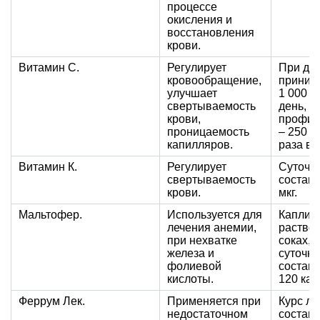
процессе
окисления и
восстановления
крови.
Витамин С.
Регулирует
При де
кровообращение,
приним
улучшает
1 000 м
свертываемость
день,
крови,
профил
проницаемость
– 250 м
капилляров.
раза в 
Витамин К.
Регулирует
Суточн
свертываемость
составл
крови.
мкг.
Мальтофер.
Используется для
Капли 
лечения анемии,
раствор
при нехватке
соках,
железа и
суточна
фолиевой
составл
кислоты.
120 кап
Феррум Лек.
Применяется при
Курс ле
недостаточном
составл