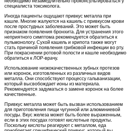
необходимо незамедлительно проконсультироваться у
специалиста токсиколога.
Иногда пациенты ощущают привкус металла при
кашле. Многие жалуются на кашель с привкусом крови
после простудных заболеваний. Это может быть
признаком появления бронхита. Для устранения этого
неприятного симптома рекомендуется обратиться к
пульмонологу. Сухой кашель и хрипота также могут
стать причиной появления грибковой инфекции во рту.
При покраснении ротовой полости и кашле необходимо
обратиться к ЛОР-врачу.
Использование низкокачественных зубных протезов
или коронок, изготовленных из различных видов
металла. Они способствуют процессу гальванизации,
который высвобождает ионы из материала.
Рекомендуется задуматься о замене коронок на более
качественные.
Привкус металла может быть вызван использованием
для приготовления пищи чугунной или алюминиевой
посуды. Вкус железа может быть более выраженным,
если в этих посудах готовят кислотные продукты.
Поскольку кислоты реагируют с металлом, еда
приобретает специфический привкус, который вы