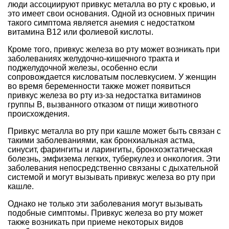
люди ассоциируют привкус металла во рту с кровью, и
это имеет свои основания. Одной из основных причин
такого симптома является анемия с недостатком
витамина В12 или фолиевой кислоты.
Кроме того, привкус железа во рту может возникать при
заболеваниях желудочно-кишечного тракта и
поджелудочной железы, особенно если
сопровождается кисловатым послевкусием. У женщин
во время беременности также может появиться
привкус железа во рту из-за недостатка витаминов
группы В, вызванного отказом от пищи животного
происхождения.
Привкус металла во рту при кашле может быть связан с
такими заболеваниями, как бронхиальная астма,
синусит, фарингиты и ларингиты, бронхоэктатическая
болезнь, эмфизема легких, туберкулез и онкология. Эти
заболевания непосредственно связаны с дыхательной
системой и могут вызывать привкус железа во рту при
кашле.
Однако не только эти заболевания могут вызывать
подобные симптомы. Привкус железа во рту может
также возникать при приеме некоторых видов