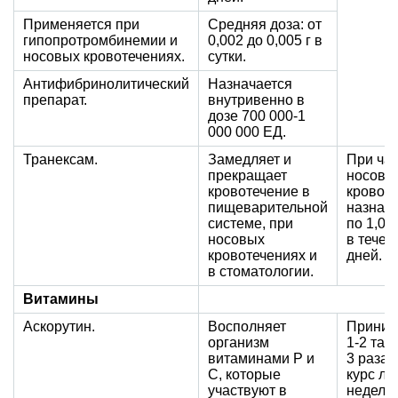
Применяется при
Средняя доза: от
гипопротромбинемии и
0,002 до 0,005 г в
носовых кровотечениях.
сутки.
Антифибринолитический
Назначается
препарат.
внутривенно в
дозе 700 000-1
000 000 ЕД.
Транексам.
Замедляет и
При ча
прекращает
носовы
кровотечение в
кровот
пищеварительной
назнач
системе, при
по 1,0 г
носовых
в течен
кровотечениях и
дней.
в стоматологии.
Витамины
Аскорутин.
Восполняет
Приним
организм
1-2 таб
витаминами Р и
3 раза 
С, которые
курс ле
участвуют в
недели.