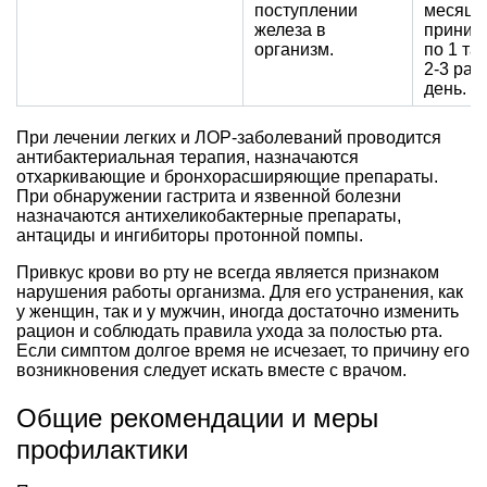
поступлении
месяца
железа в
приним
организм.
по 1 та
2-3 раз
день.
При лечении легких и ЛОР-заболеваний проводится
антибактериальная терапия, назначаются
отхаркивающие и бронхорасширяющие препараты.
При обнаружении гастрита и язвенной болезни
назначаются антихеликобактерные препараты,
антациды и ингибиторы протонной помпы.
Привкус крови во рту не всегда является признаком
нарушения работы организма. Для его устранения, как
у женщин, так и у мужчин, иногда достаточно изменить
рацион и соблюдать правила ухода за полостью рта.
Если симптом долгое время не исчезает, то причину его
возникновения следует искать вместе с врачом.
Общие рекомендации и меры
профилактики