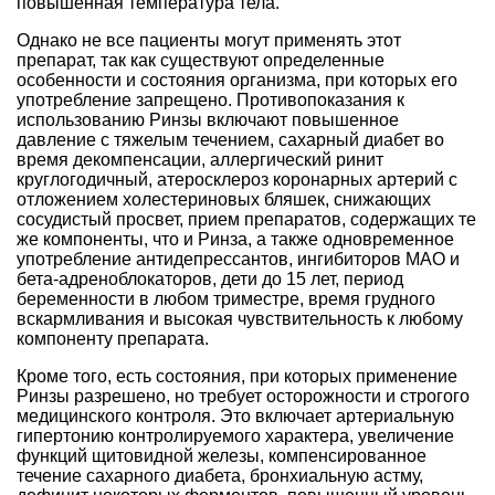
повышенная температура тела.
Однако не все пациенты могут применять этот
препарат, так как существуют определенные
особенности и состояния организма, при которых его
употребление запрещено. Противопоказания к
использованию Ринзы включают повышенное
давление с тяжелым течением, сахарный диабет во
время декомпенсации, аллергический ринит
круглогодичный, атеросклероз коронарных артерий с
отложением холестериновых бляшек, снижающих
сосудистый просвет, прием препаратов, содержащих те
же компоненты, что и Ринза, а также одновременное
употребление антидепрессантов, ингибиторов МАО и
бета-адреноблокаторов, дети до 15 лет, период
беременности в любом триместре, время грудного
вскармливания и высокая чувствительность к любому
компоненту препарата.
Кроме того, есть состояния, при которых применение
Ринзы разрешено, но требует осторожности и строгого
медицинского контроля. Это включает артериальную
гипертонию контролируемого характера, увеличение
функций щитовидной железы, компенсированное
течение сахарного диабета, бронхиальную астму,