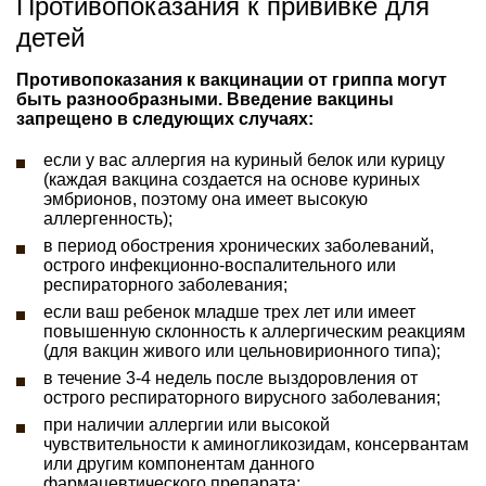
Противопоказания к прививке для
детей
Противопоказания к вакцинации от гриппа могут
быть разнообразными. Введение вакцины
запрещено в следующих случаях:
если у вас аллергия на куриный белок или курицу
(каждая вакцина создается на основе куриных
эмбрионов, поэтому она имеет высокую
аллергенность);
в период обострения хронических заболеваний,
острого инфекционно-воспалительного или
респираторного заболевания;
если ваш ребенок младше трех лет или имеет
повышенную склонность к аллергическим реакциям
(для вакцин живого или цельновирионного типа);
в течение 3-4 недель после выздоровления от
острого респираторного вирусного заболевания;
при наличии аллергии или высокой
чувствительности к аминогликозидам, консервантам
или другим компонентам данного
фармацевтического препарата;