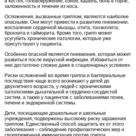
в костях, головокружение, озноб, кашель, боль в горле,
заложенность и течение из носа.
Осложнения, вызванные гриппом, являются наиболее
опасными. Они могут привести к развитию пневмонии,
воспаления сердечной мышцы, отита, тонзиллита,
бронхита и гайморита. Кроме того, грипп может
усугубить хронические патологии, которые уже
присутствуют у пациента.
Особенно опасной является пневмония, которая может
развиться после вирусной инфекции. Избавиться от
нее достаточно сложно даже в стационарных условиях.
Риски осложнений во время гриппа и бактериальные
последствия чаще всего возникают у детей до
двухлетнего возраста, у людей с хроническими
патологиями дыхательной и сердечно-сосудистой
систем, а также у пациентов с заболеваниями почек,
печени и эндокринной системы.
Дети, посещающие дошкольные и школьные
учреждения, подвержены высокому риску заражения
гриппом. Единственный способ защитить их от этого
заболевания – соблюдение профилактических мер и
своевременная иммунизация против гриппа.