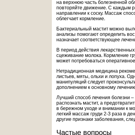
на верхнюю часть болезненной обла
повторяйте движение. С каждым 
направлении к соску. Массаж спос
облегчает кормление.
Бактериальный мастит можно выл
анализы помогают определить вос
назначает соответствующее лечен
В период действия лекарственных
сцеживание молока. Кормление гр
может потребоваться оперативное
Нетрадиционная медицина рекомен
листьев, мяты, ольхи и лопуха. О
манипуляций следует проконсульт
дополнением к основному лечению
Лучший способ лечения болезни –
распознать мастит, а предотврати
в бережном уходе и внимании к м
легкий массаж груди 2-3 раза в д
другие признаки заболевания, сле
Частые вопросы