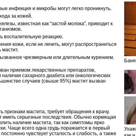
рые инфекция и микробы могут легко проникнуть.
хода за кожей.
елезы, известная как “застой молока”, приводит к
ганизмов.
ть воспалительную реакцию.
ния кожи, если не лечить, могут распространиться
 мастит.
ызванное чрезмерным или длительным курением.
Баня
ызван приемом лекарственных препаратов,
 наличии сахарного диабета или онкологических
льшинстве случаев (свыше 95%) мастит вызван
ь признаки мастита, требует обращения к врачу.
т иметь серьезные последствия. Обычно кормящая
лить наличие мастита, так как симптомы ярко
и. Чаще всего одна грудь поражается в первый
Ухаж
постоянно чувствует усталость и слабость, а также
как 