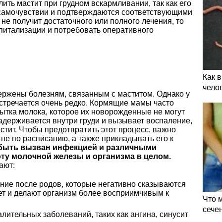
ть мастит при грудном вскармливании, так как его
самочувствии и подтверждаются соответствующими
не получит достаточного или полного лечения, то
спитализации и потребовать оперативного
Как 
чело
ржены болезням, связанным с маститом. Однако у
встречается очень редко. Кормящие мамы часто
бытка молока, которое их новорожденные не могут
задерживается внутри груди и вызывает воспаление,
тит. Чтобы предотвратить этот процесс, важно
 не по расписанию, а также прикладывать его к
 быть вызван инфекцией и различными
ту молочной железы и организма в целом.
ают:
ие после родов, которые негативно сказываются
ет и делают организм более восприимчивым к
Что 
сече
лительных заболеваний, таких как ангина, синусит