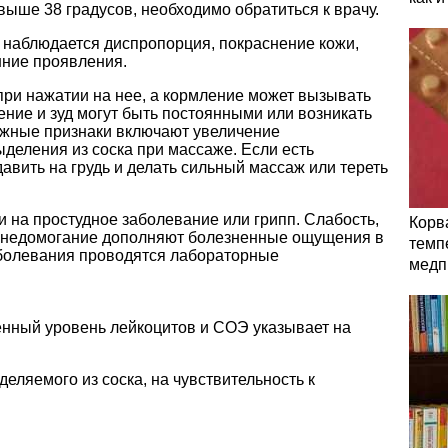
ыше 38 градусов, необходимо обратиться к врачу.
наблюдается диспропорция, покраснение кожи,
шние проявления.
при нажатии на нее, а кормление может вызывать
ние и зуд могут быть постоянными или возникать
ожные признаки включают увеличение
деления из соска при массаже. Если есть
давить на грудь и делать сильный массаж или тереть
 на простудное заболевание или грипп. Слабость,
Корв
 недомогание дополняют болезненные ощущения в
темп
заболевания проводятся лабораторные
медп
нный уровень лейкоцитов и СОЭ указывает на
деляемого из соска, на чувствительность к