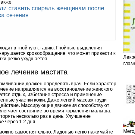
также:
ли ставить спираль женщинам после
ва сечения
еходит в гнойную стадию. Гнойные выделения
нарушается кровообращение, что может привести к
Лекр
тки резко ухудшается.
глаз
ное лечение мастита
армливании должен определять врач. Если характер
ечение направляется на восстановление женского
ется отдых, избегание стресса и применение
енные участки кожи. Даже легкий массаж груди
действие. Массирующие движения способствуют
облегчает состояние во время кормления малыша.
орять несколько раз в день. Улучшение
е через 1-2 дня.
Мето
 можно самостоятельно. Ладонью легко нажимайте