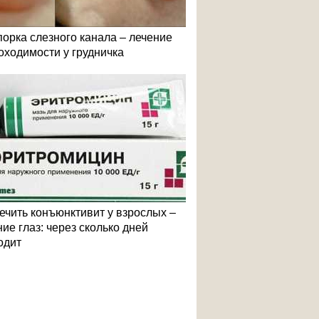
порка слезного канала – лечение
оходимости у грудничка
лечить конъюнктивит у взрослых –
ие глаз: через сколько дней
одит