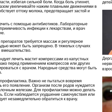
сти, избегая сильной боли. Когда боль утихнет,
дете
разом увеличивайте нажим плавными движениями в
обствует оттоку молока, предотвращает застой и
ечить с помощью антибиотиков. Лабораторные
приимчивость инфекции к лекарствам, и врач
ие.
 препаратов требуется массаж и регулярное
удью может быть запрещено. В тяжелых случаях
 вмешательство.
Дерга
дует лечить мастит компрессами из капустных
днако перед применением компрессов или других
нервн
ироваться с врачом. Народные средства могут быть
взро
.
 профилактика. Важно не пытаться вовремя
ть его появление. Организм после родов нуждается
олочным железам. Для профилактики можно делать
ень. Если наблюдается ухудшение самочувствия или
дует незамедлительно обратиться к врачу.