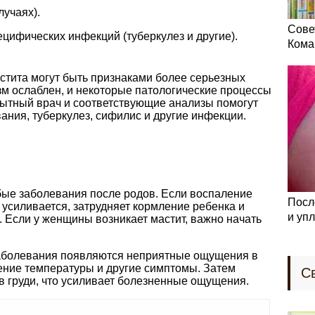
учаях).
Сове
цифических инфекций (туберкулез и другие).
Кома
стита могут быть признаками более серьезных
зм ослаблен, и некоторые патологические процессы
пытный врач и соответствующие анализы помогут
ания, туберкулез, сифилис и другие инфекции.
ые заболевания после родов. Если воспаление
Посл
 усиливается, затрудняет кормление ребенка и
и уп
Если у женщины возникает мастит, важно начать
заболевания появляются неприятные ощущения в
ние температуры и другие симптомы. Затем
С
в груди, что усиливает болезненные ощущения.