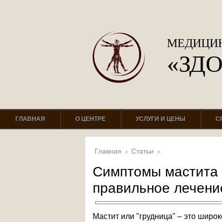
МЕДИЦИН
«ЗД
ГЛАВНАЯ
О ЦЕНТРЕ
УСЛУГИ И ЦЕНЫ
С
Главная
›
Статьи
›
Симптомы мастита 
правильное лечени
Мастит или "грудница" – это шир