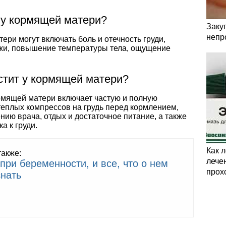
 у кормящей матери?
Заку
непр
ри могут включать боль и отечность груди,
ожи, повышение температуры тела, ощущение
стит у кормящей матери?
рмящей матери включает частую и полную
еплых компрессов на грудь перед кормлением,
нию врача, отдых и достаточное питание, а также
а к груди.
Как 
также:
лечен
при беременности, и все, что о нем
прох
знать