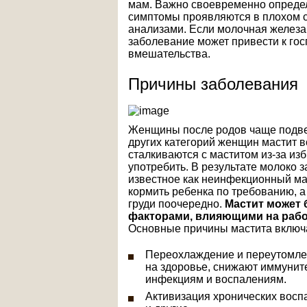
мам. Важно своевременно определи
симптомы проявляются в плохом 
анализами. Если молочная железа 
заболевание может привести к го
вмешательства.
Причины заболевания
Женщины после родов чаще подве
других категорий женщин мастит 
сталкиваются с маститом из-за из
употребить. В результате молоко 
известное как неинфекционный мас
кормить ребенка по требованию, а
груди поочередно.
Мастит может
факторами, влияющими на рабо
Основные причины мастита включ
Переохлаждение и переутомлен
на здоровье, снижают иммунит
инфекциям и воспалениям.
Активизация хронических воспа