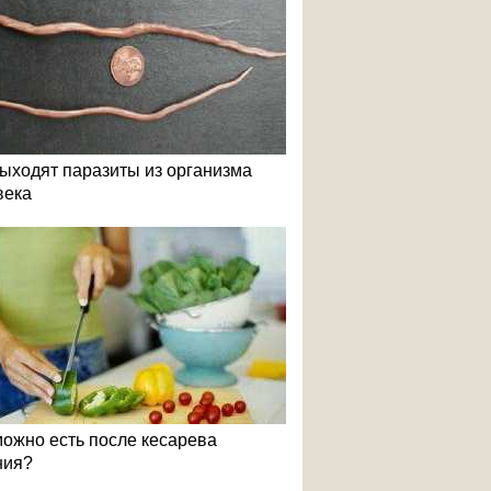
выходят паразиты из организма
века
можно есть после кесарева
ния?