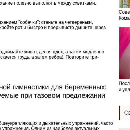
ыхание полезно выполнять между схватками.
Сове
Кома
ханием "собачки": станьте на четвереньки,
ткройте рот и быстро и прерывисто дышите через
днимайте живот, делая вдох, а затем медленно
кается грудь, а затем ребра). Повторите три-
Посл
ной гимнастики для беременных:
и уп
уемые при тазовом предлежании
С
общеукрепляющих и дыхательных упражнений, часто
е упражнения. Одним из наиболее актуальных