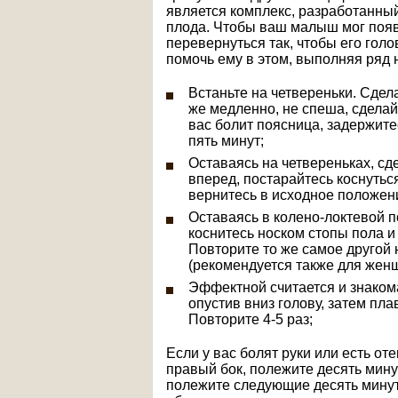
является комплекс, разработанны
плода. Чтобы ваш малыш мог появи
перевернуться так, чтобы его гол
помочь ему в этом, выполняя ряд
Встаньте на четвереньки. Сдел
же медленно, не спеша, сделайт
вас болит поясница, задержите
пять минут;
Оставаясь на четвереньках, сд
вперед, постарайтесь коснутьс
вернитесь в исходное положен
Оставаясь в колено-локтевой по
коснитесь носком стопы пола 
Повторите то же самое другой н
(рекомендуется также для женщ
Эффектной считается и знакома
опустив вниз голову, затем пла
Повторите 4-5 раз;
Если у вас болят руки или есть от
правый бок, полежите десять мину
полежите следующие десять минут 