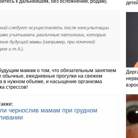
овитесь к дальнейшим, без осложнений, родам).
дете
ений следует осуществлять после консультации
одимо учитывать различные патологии, которые
ие будущей мамы (например, при почечной
ое и т.д.).
 будущим мамам о том, что обязательным занятием
Дерга
ые обычные, ежедневные прогулки на свежем
нервн
ка в нужном объеме, и насыщение организма
взро
ка стрессов!
также:
ли чернослив мамам при грудном
ливании