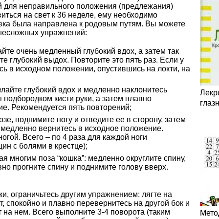
й для неправильного положения (предлежания)
ться на свет к 36 неделе, ему необходимо
овка была направлена к родовым путям. Вы можете
 несложных упражнений:
айте очень медленный глубокий вдох, а затем так
е глубокий выдох. Повторите это пять раз. Если у
сь в исходном положении, опустившись на локти, на
елайте глубокий вдох и медленно наклонитесь
Лекр
я подбородком кисти руки, а затем плавно
глаз
ие. Рекомендуется пять повторений;
зе, поднимите ногу и отведите ее в сторону, затем
и медленно вернитесь в исходное положение.
огой. Всего – по 4 раза для каждой ноги
ин с болями в крестце);
я многим поза “кошка”: медленно округлите спину,
вно прогните спину и поднимите голову вверх.
еки, ограничьтесь другим упражнением: лягте на
т, спокойно и плавно перевернитесь на другой бок и
на нем. Всего выполните 3-4 поворота (таким
Мето