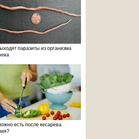
выходят паразиты из организма
века
можно есть после кесарева
ния?