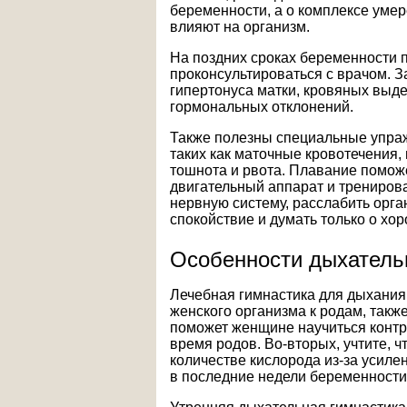
беременности, а о комплексе умер
влияют на организм.
На поздних сроках беременности 
проконсультироваться с врачом. З
гипертонуса матки, кровяных выд
гормональных отклонений.
Также полезны специальные упраж
таких как маточные кровотечения, 
тошнота и рвота. Плавание помож
двигательный аппарат и тренирова
нервную систему, расслабить орга
спокойствие и думать только о хо
Особенности дыхатель
Лечебная гимнастика для дыхания
женского организма к родам, также
поможет женщине научиться контр
время родов. Во-вторых, учтите, 
количестве кислорода из-за усиле
в последние недели беременности 