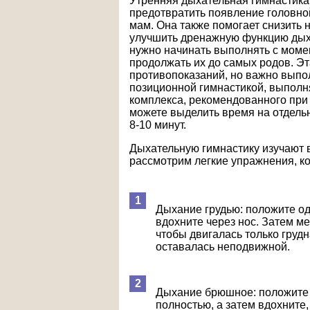
Утренняя дыхательная гимнастика
предотвратить появление головной
мам. Она также помогает снизить 
улучшить дренажную функцию дых
нужно начинать выполнять с мом
продолжать их до самых родов. Эт
противопоказаний, но важно выпол
позиционной гимнастикой, выполн
комплекса, рекомендованного при
можете выделить время на отдельн
8-10 минут.
Дыхательную гимнастику изучают в
рассмотрим легкие упражнения, к
Дыхание грудью: положите одн
вдохните через нос. Затем м
чтобы двигалась только грудн
оставалась неподвижной.
Дыхание брюшное: положите о
полностью, а затем вдохните