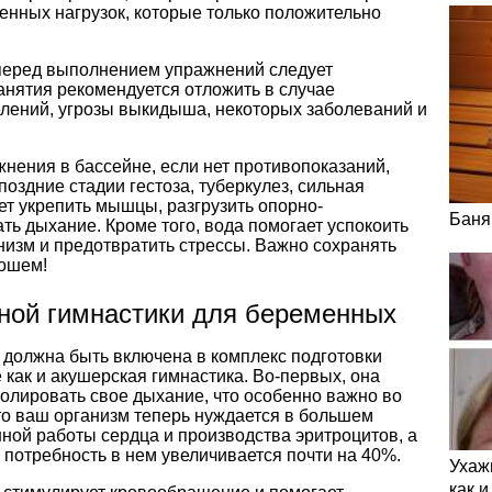
енных нагрузок, которые только положительно
перед выполнением упражнений следует
анятия рекомендуется отложить в случае
елений, угрозы выкидыша, некоторых заболеваний и
нения в бассейне, если нет противопоказаний,
поздние стадии гестоза, туберкулез, сильная
ет укрепить мышцы, разгрузить опорно-
Баня
ть дыхание. Кроме того, вода помогает успокоить
низм и предотвратить стрессы. Важно сохранять
рошем!
ной гимнастики для беременных
 должна быть включена в комплекс подготовки
 как и акушерская гимнастика. Во-первых, она
олировать свое дыхание, что особенно важно во
что ваш организм теперь нуждается в большем
нной работы сердца и производства эритроцитов, а
потребность в нем увеличивается почти на 40%.
Ухаж
как 