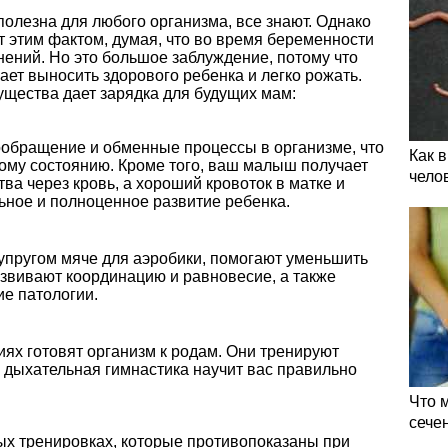
полезна для любого организма, все знают. Однако
 этим фактом, думая, что во время беременности
ений. Но это большое заблуждение, потому что
ет выносить здорового ребенка и легко рожать.
ущества дает зарядка для будущих мам:
ообращение и обменные процессы в организме, что
Как 
вому состоянию. Кроме того, ваш малыш получает
чело
ва через кровь, а хороший кровоток в матке и
ьное и полноценное развитие ребенка.
упругом мяче для аэробики, помогают уменьшить
звивают координацию и равновесие, а также
ие патологии.
ях готовят организм к родам. Они тренируют
 дыхательная гимнастика научит вас правильно
Что 
сече
ных тренировках, которые противопоказаны при