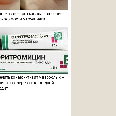
порка слезного канала – лечение
оходимости у грудничка
лечить конъюнктивит у взрослых –
ие глаз: через сколько дней
одит