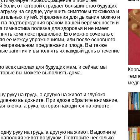
 стимулирует кровообращение и помогает
 боли, от которой страдает большинство будущих
нагрузку на сердце, улучшить симптомы токсикоза и
ательных путей. Упражнения для дыхания можно и
ента подтверждения врачом вашей беременности и
а гимнастика полезна для здоровья и не имеет
нять комплекс правильно. Его можно сочетать с
яя ее между упражнениями, или после основного
 неправильном предлежании плода. Вы также
ые занятия и выполнять их каждый день в течение
о всех школах для будущих мам, и сейчас мы
Корв
оторые вы можете выполнять дома.
темп
медп
у руку на грудь, а другую на живот и глубоко
едленно выдохните. При вдохе обратите внимание,
ая клетка, а рука, которая находится на животе,
дну руку на грудь, а другую на живот. Выдохните
, наполняя живот воздухом. Повторите несколько