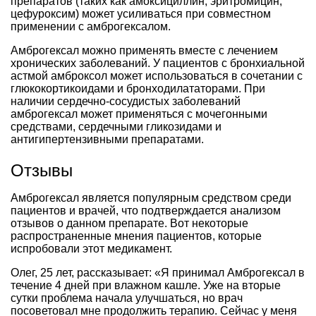
препаратов (таких как амоксициллин, эритромицин,
цефуроксим) может усиливаться при совместном
применении с амброгексалом.
Амброгексал можно применять вместе с лечением
хронических заболеваний. У пациентов с бронхиальной
астмой амброксол может использоваться в сочетании с
глюкокортикоидами и бронходилататорами. При
наличии сердечно-сосудистых заболеваний
амброгексал может применяться с мочегонными
средствами, сердечными гликозидами и
антигипертензивными препаратами.
Отзывы
Амброгексал является популярным средством среди
пациентов и врачей, что подтверждается анализом
отзывов о данном препарате. Вот некоторые
распространенные мнения пациентов, которые
испробовали этот медикамент.
Олег, 25 лет, рассказывает: «Я принимал Амброгексал в
течение 4 дней при влажном кашле. Уже на вторые
сутки проблема начала улучшаться, но врач
посоветовал мне продолжить терапию. Сейчас у меня