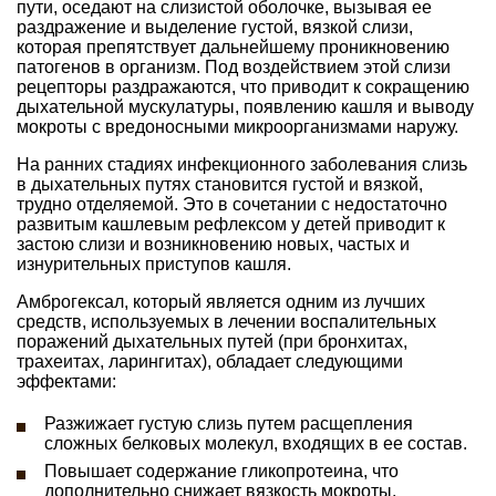
пути, оседают на слизистой оболочке, вызывая ее
раздражение и выделение густой, вязкой слизи,
которая препятствует дальнейшему проникновению
патогенов в организм. Под воздействием этой слизи
рецепторы раздражаются, что приводит к сокращению
дыхательной мускулатуры, появлению кашля и выводу
мокроты с вредоносными микроорганизмами наружу.
На ранних стадиях инфекционного заболевания слизь
в дыхательных путях становится густой и вязкой,
трудно отделяемой. Это в сочетании с недостаточно
развитым кашлевым рефлексом у детей приводит к
застою слизи и возникновению новых, частых и
изнурительных приступов кашля.
Амброгексал, который является одним из лучших
средств, используемых в лечении воспалительных
поражений дыхательных путей (при бронхитах,
трахеитах, ларингитах), обладает следующими
эффектами:
Разжижает густую слизь путем расщепления
сложных белковых молекул, входящих в ее состав.
Повышает содержание гликопротеина, что
дополнительно снижает вязкость мокроты.