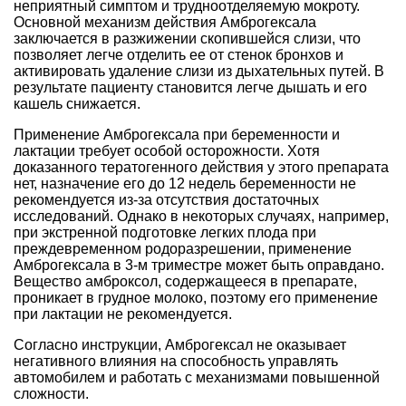
неприятный симптом и трудноотделяемую мокроту.
Основной механизм действия Амброгексала
заключается в разжижении скопившейся слизи, что
позволяет легче отделить ее от стенок бронхов и
активировать удаление слизи из дыхательных путей. В
результате пациенту становится легче дышать и его
кашель снижается.
Применение Амброгексала при беременности и
лактации требует особой осторожности. Хотя
доказанного тератогенного действия у этого препарата
нет, назначение его до 12 недель беременности не
рекомендуется из-за отсутствия достаточных
исследований. Однако в некоторых случаях, например,
при экстренной подготовке легких плода при
преждевременном родоразрешении, применение
Амброгексала в 3-м триместре может быть оправдано.
Вещество амброксол, содержащееся в препарате,
проникает в грудное молоко, поэтому его применение
при лактации не рекомендуется.
Согласно инструкции, Амброгексал не оказывает
негативного влияния на способность управлять
автомобилем и работать с механизмами повышенной
сложности.