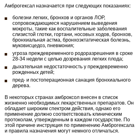
Амброгексал назначается при следующих показаниях:
болезни легких, бронхов и органов ЛОР,
сопровождающиеся нарушением выведения
мокроты, такие как воспалительные заболевания
слизистой глотки, гортани, носовых ходов, бронхов,
бронхиальная астма, бронхоэктатическая болезнь,
муковисцедоз, пневмония;
угроза преждевременного родоразрешения в сроке
28-34 недели с целью дозревания легких плода;
дыхательная недостаточность у преждевременно
рожденных детей;
пред- и постоперационная санация бронхиального
дерева.
В некоторых странах амброксол внесен в список
жизненно необходимых лекарственных препаратов. Он
обладает широким спектром действия, однако его
применение должно соответствовать клиническим
протоколам, утвержденным в каждом государстве. По
этой причине инструкция по применению Амброгексала
и правила назначения могут немного отличаться.