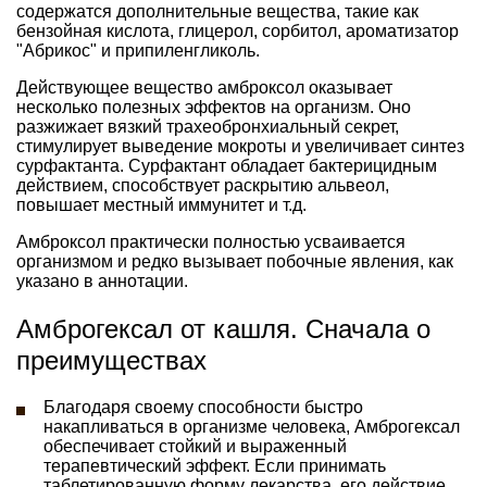
содержатся дополнительные вещества, такие как
бензойная кислота, глицерол, сорбитол, ароматизатор
"Абрикос" и припиленгликоль.
Действующее вещество амброксол оказывает
несколько полезных эффектов на организм. Оно
разжижает вязкий трахеобронхиальный секрет,
стимулирует выведение мокроты и увеличивает синтез
сурфактанта. Сурфактант обладает бактерицидным
действием, способствует раскрытию альвеол,
повышает местный иммунитет и т.д.
Амброксол практически полностью усваивается
организмом и редко вызывает побочные явления, как
указано в аннотации.
Амброгексал от кашля. Сначала о
преимуществах
Благодаря своему способности быстро
накапливаться в организме человека, Амброгексал
обеспечивает стойкий и выраженный
терапевтический эффект. Если принимать
таблетированную форму лекарства, его действие