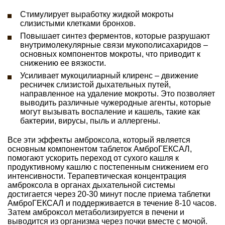
Стимулирует выработку жидкой мокроты
слизистыми клетками бронхов.
Повышает синтез ферментов, которые разрушают
внутримолекулярные связи мукополисахаридов –
основных компонентов мокроты, что приводит к
снижению ее вязкости.
Усиливает мукоцилиарный клиренс – движение
ресничек слизистой дыхательных путей,
направленное на удаление мокроты. Это позволяет
выводить различные чужеродные агенты, которые
могут вызывать воспаление и кашель, такие как
бактерии, вирусы, пыль и аллергены.
Все эти эффекты амброксола, который является
основным компонентом таблеток АмброГЕКСАЛ,
помогают ускорить переход от сухого кашля к
продуктивному кашлю с постепенным снижением его
интенсивности. Терапевтическая концентрация
амброксола в органах дыхательной системы
достигается через 20-30 минут после приема таблетки
АмброГЕКСАЛ и поддерживается в течение 8-10 часов.
Затем амброксол метаболизируется в печени и
выводится из организма через почки вместе с мочой.