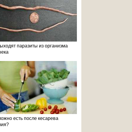
выходят паразиты из организма
века
можно есть после кесарева
ния?