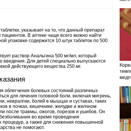
таблетки, указывает на то, что данный препарат
 пациентов. В аптеке чаще всего можно найти
дной упаковке содержится 10 штук таблеток по 500
твует раствор Анальгина 500 мг/мл, который
о введения. Для детей специально выпускаются
Корв
овкой действующего вещества 250 мг.
темп
медп
казания
ля облегчения болевых состояний различных
ься для лечения головной боли, включая мигрень,
ии, невралгии, болей в мышцах и суставах, таких
иков в почках, кишечнике, желудке и желчном
оли после травмы, ожогов, порезов и ушибов. Он
обезболивания во время проведения
их процедур, а также для снижения повышенной
карства не помогают.