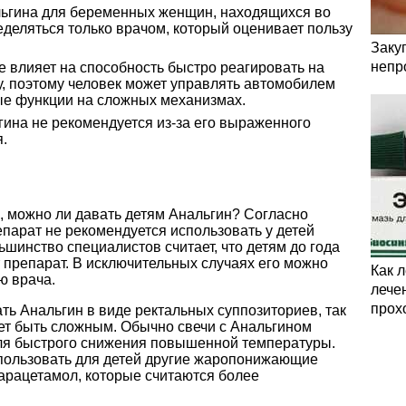
ьгина для беременных женщин, находящихся во
деляться только врачом, который оценивает пользу
Заку
непр
 влияет на способность быстро реагировать на
 поэтому человек может управлять автомобилем
ые функции на сложных механизмах.
ина не рекомендуется из-за его выраженного
.
, можно ли давать детям Анальгин? Согласно
епарат не рекомендуется использовать у детей
шинство специалистов считает, что детям до года
 препарат. В исключительных случаях его можно
Как 
ю врача.
лечен
прох
ать Анальгин в виде ректальных суппозиториев, так
жет быть сложным. Обычно свечи с Анальгином
ля быстрого снижения повышенной температуры.
пользовать для детей другие жаропонижающие
парацетамол, которые считаются более