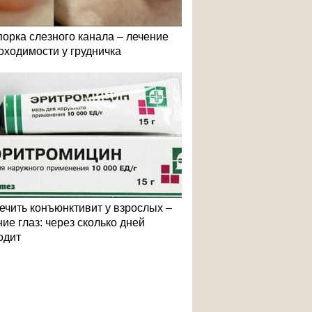
порка слезного канала – лечение
оходимости у грудничка
лечить конъюнктивит у взрослых –
ие глаз: через сколько дней
одит