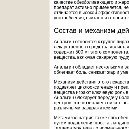
качестве обезболивающего и жаро
препарат активно применяется, не
отличается высокой эффективност
употребления, считается относит
Состав и механизм дей
Анальгин относится к группе пир
лекарственного средства является
содержит 500 мг этого компонента
вещества, включая сахарную пудру,
Анальгин обладает несколькими в
облегчает боль, снижает жар и ум
Механизм действия этого лекарств
подавляет циклооксигеназу и преп
вещества играют ключевую роль в
Анальгин блокирует передачу бол
центров, что позволяет снизить р
различными раздражителями.
Метамизол натрия также способен
путем подавления простагландино
температуру тела до нормального