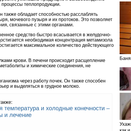
 процессы теплопродукции.
н также обладает способностью расслаблять
ыря, мочевого пузыря и их протоков. Это позволяет
ия, связанные с этими органами.
енное средство быстро всасывается в желудочно-
 достигается необходимая концентрация метамизола
 достигается максимальное количество действующего
Баня
елками крови. В печени происходит расщепление
метаболиты и химические соединения, не
ганизма через работу почек. Он также способен
ьер и выделяться в грудное молоко.
также:
я температура и холодные конечности –
ы и лечение
Ухаж
как 