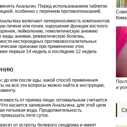
именять Анальгин. Перед использованием таблеток
кцией, особенно с перечнем противопоказаний.
Сове
Кома
Анальгина включают непереносимость компонентов
ии печени или почек, нарушение функции костного
творения, лейкопению, гемолитическую анемию
е виды анемии, ревматическую болезнь,
мости нестероидных противовоспалительных
тические признаки при применении этих
также первые 14 недель и последние 12 недель
ению
: до или после еды, какой способ применения
Посл
ы на все эти вопросы можно найти в инструкции,
и уп
каменту.
симость от приема пищи: оптимальным считается
 Что касается запивания Анальгина, для этой цели
С
ая питьевая вода. Продолжительность
 превышать пяти суток.
висит от остроты болевого синдрома и имеет