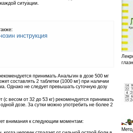
каждой ситуации.
также:
нозин инструкция
Лекр
глаз
рекомендуется принимать Анальгин в дозе 500 мг
жет составлять 2 таблетки (1000 мг) при наличии
а. Однако не следует превышать суточную дозу
ет (с весом от 32 до 53 кг) рекомендуется принимать
в одной дозе. За сутки можно употребить не более 2
ует внимания к следующим моментам:
Мето
, когда человек страдает от сильной острой боли в