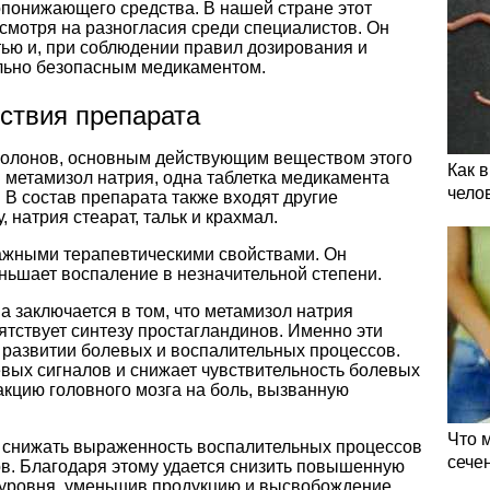
понижающего средства. В нашей стране этот
смотря на разногласия среди специалистов. Он
ью и, при соблюдении правил дозирования и
ельно безопасным медикаментом.
ствия препарата
азолонов, основным действующим веществом этого
Как 
 метамизол натрия, одна таблетка медикамента
чело
. В состав препарата также входят другие
 натрия стеарат, тальк и крахмал.
ажными терапевтическими свойствами. Он
еньшает воспаление в незначительной степени.
а заключается в том, что метамизол натрия
ятствует синтезу простагландинов. Именно эти
 развитии болевых и воспалительных процессов.
евых сигналов и снижает чувствительность болевых
еакцию головного мозга на боль, вызванную
Что 
 снижать выраженность воспалительных процессов
сече
в. Благодаря этому удается снизить повышенную
 уровня, уменьшив продукцию и высвобождение