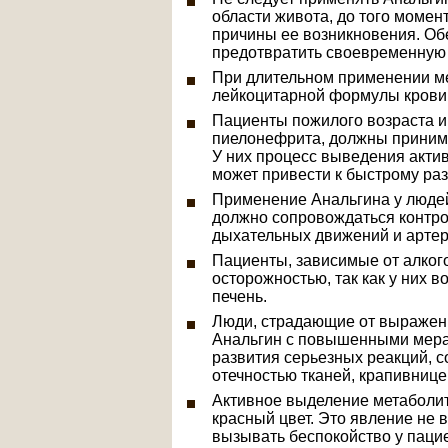
области живота, до того момен
причины ее возникновения. Об
предотвратить своевременную
При длительном применении м
лейкоцитарной формулы крови,
Пациенты пожилого возраста и
пиелонефрита, должны приним
У них процесс выведения актив
может привести к быстрому ра
Применение Анальгина у людей
должно сопровождаться контро
дыхательных движений и артер
Пациенты, зависимые от алког
осторожностью, так как у них в
печень.
Люди, страдающие от выражен
Анальгин с повышенными мерами
развития серьезных реакций,
отечностью тканей, крапивнице
Активное выделение метаболит
красный цвет. Это явление не 
вызывать беспокойство у паци