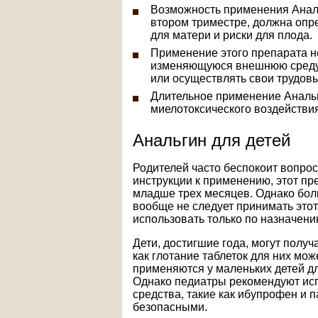
Возможность применения Анал
втором триместре, должна опре
для матери и риски для плода.
Применение этого препарата не
изменяющуюся внешнюю среду,
или осуществлять свои трудов
Длительное применение Анальг
миелотоксического воздействия
Анальгин для детей
Родителей часто беспокоит вопрос
инструкции к применению, этот пр
младше трех месяцев. Однако боль
вообще не следует принимать этот
использовать только по назначени
Дети, достигшие года, могут получ
как глотание таблеток для них мо
применяются у маленьких детей д
Однако педиатры рекомендуют ис
средства, такие как ибупрофен и 
безопасными.