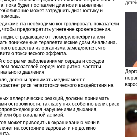
дете
та, пока будет поставлен диагноз и выявлены
езболивание может затруднить диагностику и
 помощь.
едикамента необходимо контролировать показатели
 чтобы предотвратить угнетение кроветворения.
 люди, страдающие от гломерулонефрита или
ать пониженные терапевтические дозы Анальгина.
ного вещества из организма замедляется, что
звитию токсического эффекта.
 с острыми заболеваниями сердца и сосудов
лем показателей сердечного ритма, частоты
Дерга
иального давления.
нервн
оля, должны принимать медикамент с
взро
озрастает риск гепатотоксического воздействия на
ных аллергических реакций, должны принимать
 осторожности, так как у них особенно велик риск
 сопровождающихся нарушениями дыхания,
й или бронхиальной астмой.
ов может приводить к окрашиванию мочи в
влияет на состояние здоровья и не должно
ента.