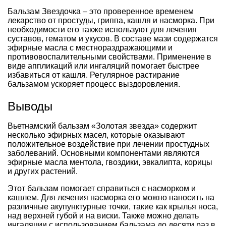
Бальзам Звездочка – это проверенное временем
лекарство от простуды, гриппа, кашля и насморка. При
необходимости его также используют для лечения
суставов, гематом и укусов. В составе мази содержатся
эфирные масла с местнораздражающими и
противовоспалительными свойствами. Применение в
виде аппликаций или ингаляций помогает быстрее
избавиться от кашля. Регулярное растирание
бальзамом ускоряет процесс выздоровления.
Выводы
Вьетнамский бальзам «Золотая звезда» содержит
несколько эфирных масел, которые оказывают
положительное воздействие при лечении простудных
заболеваний. Основными компонентами являются
эфирные масла ментола, гвоздики, эвкалипта, корицы
и других растений.
Этот бальзам помогает справиться с насморком и
кашлем. Для лечения насморка его можно наносить на
различные акупунктурные точки, такие как крылья носа,
над верхней губой и на виски. Также можно делать
ингаляции с использованием бальзама до десяти раз в