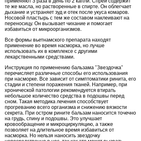
применяют 3 раза в день по 2 капли. Спрей содержит
те же масла, но растворенные в спирте. Он облегчает
дыхание и устраняет зуд и отек после укуса комаров.
Носовой пластырь с тем же составом наклеивают на
переносицу. Он вызывает чихание и помогает
избавиться от микроорганизмов.
Все формы вьетнамского препарата находят
применение во время насморка, но лучше
использовать их в комплексе с другими
лекарственными средствами.
Инструкция по применению бальзама "Звездочка"
перечисляет различные способы его использования
при насморке. Все зависит от симптоматики ринита, его
стадии и степени поражения тканей. Например, при
хронической патологии рекомендуется втирать
небольшое количество средства в подошвы перед
сном. Такая методика лечения способствует
прогреванию всего организма и снижению вязкости
секрета. При остром рините бальзам наносится точечно
на грудь, спину и подошвы. Это улучшает
кровообращение и микроциркуляцию, а также
позволяет на длительное время избавиться от
насморка. Но нельзя наносить звездочку