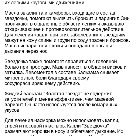
их легкими круговыми движениями.
Масла эвкалипта и камфоры, входящие в состав
звездочки, помогают вылечить бронхит и ларингит. Они
проникают в отдаленные области легких и оказывают
отхаркивающее и противовоспалительное действие.
Для лечения кашля при этих заболеваниях звездочку
мажут на кожу спины и груди по ходу трахеи и бронхов.
Масла испаряются с кожи и попадают в органы
дыхания через нос.
Звездочка также помогает справиться с головной
болью при простуде. Мазь наносят в области висков и
затылка. Левоментол в составе бальзама снимает
мигренозные боли благодаря своему
сосудорасширяющему действию.
Жидкий бальзам "Золотая звезда" не содержит
загустителей и менее эффективен, чем мазевой
вариант. Он часто используется после комариных
укусов.
Для лечения насморка можно использовать капли,
спрей и носовой пластырь. Капли "Звездочка"
размягчают корочки в носу и облегчают дыхание. Их