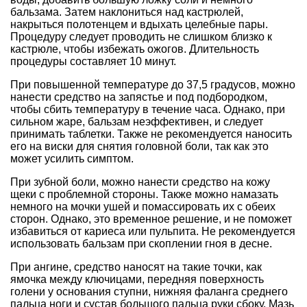
бальзама. Затем наклониться над кастрюлей,
накрыться полотенцем и вдыхать целебные пары.
Процедуру следует проводить не слишком близко к
кастрюле, чтобы избежать ожогов. Длительность
процедуры составляет 10 минут.
При повышенной температуре до 37,5 градусов, можно
нанести средство на запястье и под подбородком,
чтобы сбить температуру в течение часа. Однако, при
сильном жаре, бальзам неэффективен, и следует
принимать таблетки. Также не рекомендуется наносить
его на виски для снятия головной боли, так как это
может усилить симптом.
При зубной боли, можно нанести средство на кожу
щеки с проблемной стороны. Также можно намазать
немного на мочки ушей и помассировать их с обеих
сторон. Однако, это временное решение, и не поможет
избавиться от кариеса или пульпита. Не рекомендуется
использовать бальзам при скоплении гноя в десне.
При ангине, средство наносят на такие точки, как
ямочка между ключицами, передняя поверхность
голени у основания ступни, нижняя фаланга среднего
пальца ноги и сустав большого пальца руки сбоку. Мазь