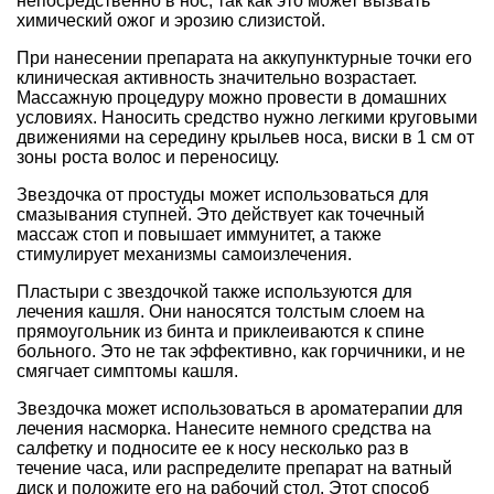
непосредственно в нос, так как это может вызвать
химический ожог и эрозию слизистой.
При нанесении препарата на аккупунктурные точки его
клиническая активность значительно возрастает.
Массажную процедуру можно провести в домашних
условиях. Наносить средство нужно легкими круговыми
движениями на середину крыльев носа, виски в 1 см от
зоны роста волос и переносицу.
Звездочка от простуды может использоваться для
смазывания ступней. Это действует как точечный
массаж стоп и повышает иммунитет, а также
стимулирует механизмы самоизлечения.
Пластыри с звездочкой также используются для
лечения кашля. Они наносятся толстым слоем на
прямоугольник из бинта и приклеиваются к спине
больного. Это не так эффективно, как горчичники, и не
смягчает симптомы кашля.
Звездочка может использоваться в ароматерапии для
лечения насморка. Нанесите немного средства на
салфетку и подносите ее к носу несколько раз в
течение часа, или распределите препарат на ватный
диск и положите его на рабочий стол. Этот способ