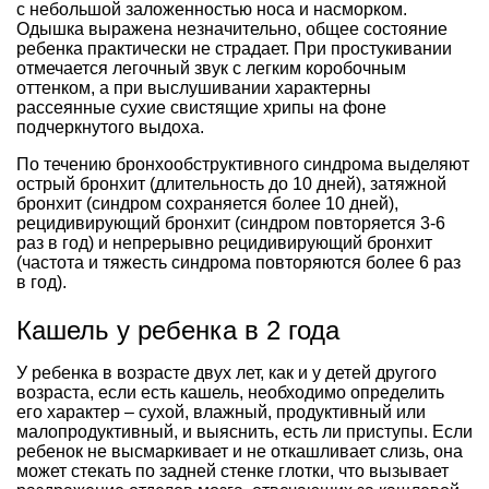
с небольшой заложенностью носа и насморком.
Одышка выражена незначительно, общее состояние
ребенка практически не страдает. При простукивании
отмечается легочный звук с легким коробочным
оттенком, а при выслушивании характерны
рассеянные сухие свистящие хрипы на фоне
подчеркнутого выдоха.
По течению бронхообструктивного синдрома выделяют
острый бронхит (длительность до 10 дней), затяжной
бронхит (синдром сохраняется более 10 дней),
рецидивирующий бронхит (синдром повторяется 3-6
раз в год) и непрерывно рецидивирующий бронхит
(частота и тяжесть синдрома повторяются более 6 раз
в год).
Кашель у ребенка в 2 года
У ребенка в возрасте двух лет, как и у детей другого
возраста, если есть кашель, необходимо определить
его характер – сухой, влажный, продуктивный или
малопродуктивный, и выяснить, есть ли приступы. Если
ребенок не высмаркивает и не откашливает слизь, она
может стекать по задней стенке глотки, что вызывает