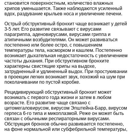
становится поверхностным, количество влажных
хрипов уменьшается. Также наблюдаются усиленный
вдох, раздувание крыльев носа и увеличение печени.
Острый обструктивный бронхит чаще возникает у детей
3-5 лет. Его развитие связывают с вирусами
парагриппа, аденовирусами, вирусами гриппа и
атипичными возбудителями. Он может развиваться
постепенно или более остро, с повышением
температуры тела, насморком и кашлем. Постепенно
возникает дыхательная недостаточность с увеличением
частоты дыхания. При обструктивном бронхите
характерны свистящие хрипы на выдохе,
затрудненный и удлиненный выдох. При простукивании
в проекции легких возникает звук, похожий на шум при
поколачивании по пустой коробке.
Рецидивирующий обструктивный бронхит может
возникать с первого года жизни и затем в любом
возрасте. Его развитие чаще связано с
цитомегаловирусом, вирусом Эпштейна-Барр, вирусом
герпеса 6-го типа и микоплазмой. Реже он может быть
связан с обычными респираторными вирусами.
Обструкция бронхов обычно развивается постепенно,
на фоне нормальной или субфебрильной температуры,