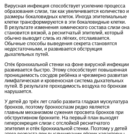
Вирусная инфекция способствует усилению процесса
образования слизи, так как увеличивается количество и
размеры бокаловидных клеток. Иногда эпителиальные
клетки трансформируются в эти бокаловидные клетки.
В результате изменения химического состава слизи она
становится вязкой, а реснитчатый эпителий, который
обычно выводит слизь из лёгких, отслаивается.
Обычные способы выведения секрета становятся
недостаточными, и развивается обструкция
дыхательных путей.
Отёк бронхиальной стенки на фоне вирусной инфекции
развивается быстро. Этому способствует повышенная
проницаемость сосудов ребёнка и чрезмерно развитая
лимфатическая и кровеносная система дыхательных
путей. В результате проходимость воздуха по бронхам
нарушается.
У детей до трёх лет слабо развита гладкая мускулатура
бронхов, поэтому бронхоспазм редко является
главным механизмом сужения просвета бронхов при
обструктивном бронхите. На первый план выходят
гиперсекреция слизи с отслойкой реснитчатого
эпителия и отёк бронхиальной стенки. Поэтому у детей
этого возраста при выслушивании лёгких характерны