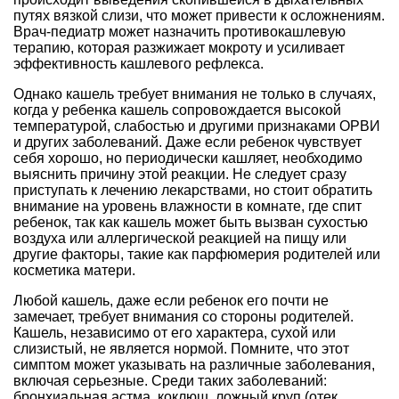
путях вязкой слизи, что может привести к осложнениям.
Врач-педиатр может назначить противокашлевую
терапию, которая разжижает мокроту и усиливает
эффективность кашлевого рефлекса.
Однако кашель требует внимания не только в случаях,
когда у ребенка кашель сопровождается высокой
температурой, слабостью и другими признаками ОРВИ
и других заболеваний. Даже если ребенок чувствует
себя хорошо, но периодически кашляет, необходимо
выяснить причину этой реакции. Не следует сразу
приступать к лечению лекарствами, но стоит обратить
внимание на уровень влажности в комнате, где спит
ребенок, так как кашель может быть вызван сухостью
воздуха или аллергической реакцией на пищу или
другие факторы, такие как парфюмерия родителей или
косметика матери.
Любой кашель, даже если ребенок его почти не
замечает, требует внимания со стороны родителей.
Кашель, независимо от его характера, сухой или
слизистый, не является нормой. Помните, что этот
симптом может указывать на различные заболевания,
включая серьезные. Среди таких заболеваний:
бронхиальная астма, коклюш, ложный круп (отек