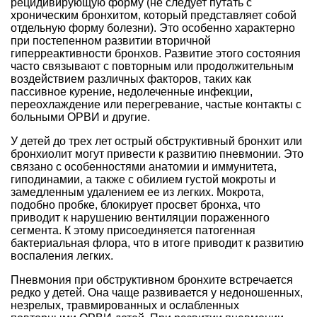
рецидивирующую форму (не следует путать с
хроническим бронхитом, который представляет собой
отдельную форму болезни). Это особенно характерно
при постепенном развитии вторичной
гиперреактивности бронхов. Развитие этого состояния
часто связывают с повторным или продолжительным
воздействием различных факторов, таких как
пассивное курение, недолеченные инфекции,
переохлаждение или перегревание, частые контакты с
больными ОРВИ и другие.
У детей до трех лет острый обструктивный бронхит или
бронхиолит могут привести к развитию пневмонии. Это
связано с особенностями анатомии и иммунитета,
гиподинамии, а также с обилием густой мокроты и
замедленным удалением ее из легких. Мокрота,
подобно пробке, блокирует просвет бронха, что
приводит к нарушению вентиляции пораженного
сегмента. К этому присоединяется патогенная
бактериальная флора, что в итоге приводит к развитию
воспаления легких.
Пневмония при обструктивном бронхите встречается
редко у детей. Она чаще развивается у недоношенных,
незрелых, травмированных и ослабленных