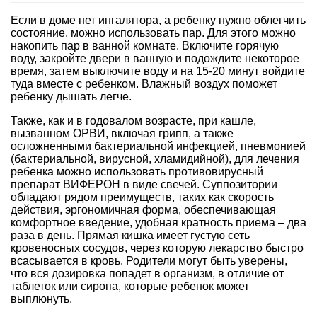
Если в доме нет ингалятора, а ребенку нужно облегчить
состояние, можно использовать пар. Для этого можно
накопить пар в ванной комнате. Включите горячую
воду, закройте двери в ванную и подождите некоторое
время, затем выключите воду и на 15-20 минут войдите
туда вместе с ребенком. Влажный воздух поможет
ребенку дышать легче.
Также, как и в годовалом возрасте, при кашле,
вызванном ОРВИ, включая грипп, а также
осложненными бактериальной инфекцией, пневмонией
(бактериальной, вирусной, хламидийной), для лечения
ребенка можно использовать противовирусный
препарат ВИФЕРОН в виде свечей. Суппозитории
обладают рядом преимуществ, таких как скорость
действия, эргономичная форма, обеспечивающая
комфортное введение, удобная кратность приема – два
раза в день. Прямая кишка имеет густую сеть
кровеносных сосудов, через которую лекарство быстро
всасывается в кровь. Родители могут быть уверены,
что вся дозировка попадет в организм, в отличие от
таблеток или сиропа, которые ребенок может
выплюнуть.