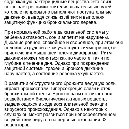
содержащую бактерицидные вещества. Эта слизь
покрывает реснички эпителия дыхательных путей,
которые непрерывно выполняют поступательные
движения, выводя слизь из лёгких и выполняя
защитную функцию бронхиального дерева.
При нормальной работе дыхательной системы у
ребёнка активность, сон и аппетит не нарушены.
Дыхание ровное, спокойное и свободное, при этом обе
половины грудной летки участвуют симметрично, без
привлечения мышц шеи, плеч и диафрагмы. Ритм
дыхания может меняться как по частоте, так и по
глубине в течение дня. Однако при повреждении
защитной системы трахеи и бронхов дыхание
нарушается, а состояние ребёнка ухудшается.
В развитии обструктивного бронхита ведущую роль
играют бронхоспазм, гиперсекреция слизи и отёк
бронхиальной стенки. Бронхоспазм возникает под
воздействием биологически активных веществ,
выделяющихся в ходе воспалительной реакции
вирусного происхождения. Однако в некоторых
случаях он может развиться при непосредственном
воздействии вирусов на нервные окончания β2-
рецепторов.