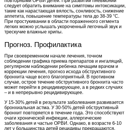
повторными ОРВИ детей. При развитии пневмонии
следует обратить внимание на симптомы интоксикации,
такие как нарастающая вялость, сонливость, снижение
аппетита, повышение температуры тела до 38-39 °C.
При простукивании в области пораженного сегмента
легких можно услышать укороченный легочный звук и
трескучие влажные хрипы.
Прогноз. Профилактика
При своевременном начале лечения, точном
соблюдении графика приема препаратов и ингаляций,
регулярном наблюдении ребенка лечащим врачом и
коррекции лечения, прогноз исхода обструктивного
бронхита чаще всего благоприятный. В противном
случае, острое течение обструктивного бронхита часто
может перейти в рецидивирующее, а в редких случаях
– и в непрерывно рецидивирующее.
У 15-30% детей в результате заболевания развивается
бронхиальная астма. У 30-50% детей обструктивный
бронхит повторяется в течение года. Это способствуют
очаги хронической инфекции, аллергические
заболевания и частые ОРВИ. Однако, в возрасте 6-10
лет у большинства детей рецидивы прекращаются.