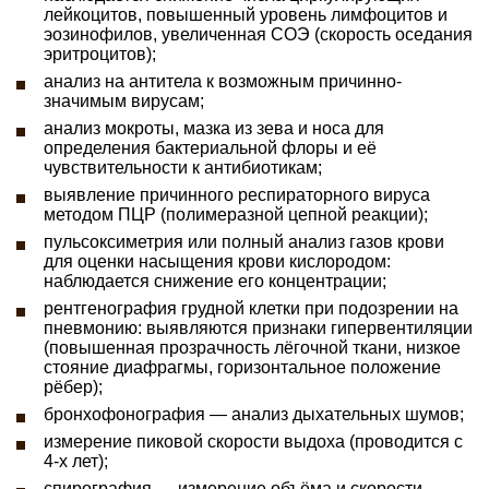
лейкоцитов, повышенный уровень лимфоцитов и
эозинофилов, увеличенная СОЭ (скорость оседания
эритроцитов);
анализ на антитела к возможным причинно-
значимым вирусам;
анализ мокроты, мазка из зева и носа для
определения бактериальной флоры и её
чувствительности к антибиотикам;
выявление причинного респираторного вируса
методом ПЦР (полимеразной цепной реакции);
пульсоксиметрия или полный анализ газов крови
для оценки насыщения крови кислородом:
наблюдается снижение его концентрации;
рентгенография грудной клетки при подозрении на
пневмонию: выявляются признаки гипервентиляции
(повышенная прозрачность лёгочной ткани, низкое
стояние диафрагмы, горизонтальное положение
рёбер);
бронхофонография — анализ дыхательных шумов;
измерение пиковой скорости выдоха (проводится с
4-х лет);
спирография — измерение объёма и скорости