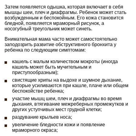
Затем появляется одышка, которая включает в себя
мышцы шеи, плеч и диафрагмы. Ребенок может стать
возбужденным и беспокойным. Его кожа становится
бледной, появляется мраморный рисунок, а
носогубный треугольник может синеть.
Внимательная мама часто может самостоятельно
заподозрить развитие обструктивного бронхита у
ребенка по следующим симптомам:
кашель с малым количеством мокроты (иногда
кашель может быть мучительным и
приступообразным);
свистящие хрипы на выдохе и шумное дыхание,
которые усиливаются при кашле, плаче или общем
беспокойстве ребенка;
участие мышц шеи, плеч и диафрагмы во время
дыхания, втягивание межреберных промежутков и
других уступчивых мест грудной клетки;
раздувание крыльев носа;
увеличение бледности кожи и появление
мраморного окраса;