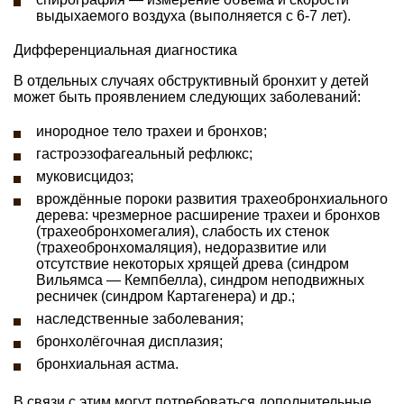
выдыхаемого воздуха (выполняется с 6-7 лет).
Дифференциальная диагностика
В отдельных случаях обструктивный бронхит у детей
может быть проявлением следующих заболеваний:
инородное тело трахеи и бронхов;
гастроэзофагеальный рефлюкс;
муковисцидоз;
врождённые пороки развития трахеобронхиального
дерева: чрезмерное расширение трахеи и бронхов
(трахеобронхомегалия), слабость их стенок
(трахеобронхомаляция), недоразвитие или
отсутствие некоторых хрящей древа (синдром
Вильямса — Кемпбелла), синдром неподвижных
ресничек (синдром Картагенера) и др.;
наследственные заболевания;
бронхолёгочная дисплазия;
бронхиальная астма.
В связи с этим могут потребоваться дополнительные