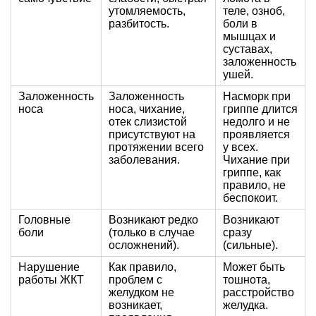
утомляемость,
теле, озноб,
разбитость.
боли в
мышцах и
суставах,
заложенность
ушей.
Заложенность
Заложенность
Насморк при
носа
носа, чихание,
гриппе длится
отек слизистой
недолго и не
присутствуют на
проявляется
протяжении всего
у всех.
заболевания.
Чихание при
гриппе, как
правило, не
беспокоит.
Головные
Возникают редко
Возникают
боли
(только в случае
сразу
осложнений).
(сильные).
Нарушение
Как правило,
Может быть
работы ЖКТ
проблем с
тошнота,
желудком не
расстройство
возникает,
желудка.