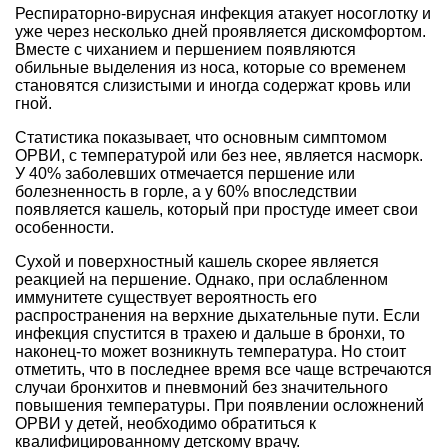
Респираторно-вирусная инфекция атакует носоглотку и
уже через несколько дней проявляется дискомфортом.
Вместе с чиханием и першением появляются
обильные выделения из носа, которые со временем
становятся слизистыми и иногда содержат кровь или
гной.
Статистика показывает, что основным симптомом
ОРВИ, с температурой или без нее, является насморк.
У 40% заболевших отмечается першение или
болезненность в горле, а у 60% впоследствии
появляется кашель, который при простуде имеет свои
особенности.
Сухой и поверхностный кашель скорее является
реакцией на першение. Однако, при ослабленном
иммунитете существует вероятность его
распространения на верхние дыхательные пути. Если
инфекция спустится в трахею и дальше в бронхи, то
наконец-то может возникнуть температура. Но стоит
отметить, что в последнее время все чаще встречаются
случаи бронхитов и пневмоний без значительного
повышения температуры. При появлении осложнений
ОРВИ у детей, необходимо обратиться к
квалифицированному детскому врачу.