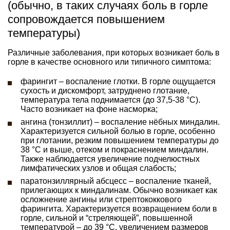
(обычно, в таких случаях боль в горле
сопровождается повышением
температуры)
Различные заболевания, при которых возникает боль в
горле в качестве основного или типичного симптома:
фарингит – воспаление глотки. В горле ощущается
сухость и дискомфорт, затруднено глотание,
температура тела поднимается (до 37,5-38 °C).
Часто возникает на фоне насморка;
ангина (тонзиллит) – воспаление нёбных миндалин.
Характеризуется сильной болью в горле, особенно
при глотании, резким повышением температуры до
38 °C и выше, отеком и покраснением миндалин.
Также наблюдается увеличение подчелюстных
лимфатических узлов и общая слабость;
паратонзиллярный абсцесс – воспаление тканей,
прилегающих к миндалинам. Обычно возникает как
осложнение ангины или стрептококкового
фарингита. Характеризуется возвращением боли в
горле, сильной и “стреляющей”, повышенной
температурой – до 39 °C, увеличением размеров