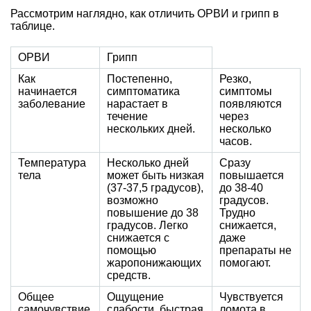
Рассмотрим наглядно, как отличить ОРВИ и грипп в
таблице.
ОРВИ
Грипп
Как
Постепенно,
Резко,
начинается
симптоматика
симптомы
заболевание
нарастает в
появляются
течение
через
нескольких дней.
несколько
часов.
Температура
Несколько дней
Сразу
тела
может быть низкая
повышается
(37-37,5 градусов),
до 38-40
возможно
градусов.
повышение до 38
Трудно
градусов. Легко
снижается,
снижается с
даже
помощью
препараты не
жаропонижающих
помогают.
средств.
Общее
Ощущение
Чувствуется
самочувствие
слабости, быстрая
ломота в