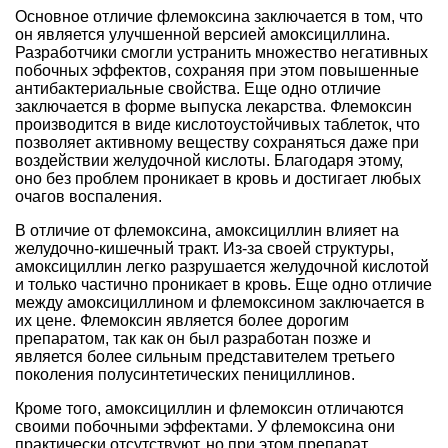
Основное отличие флемоксина заключается в том, что
он является улучшенной версией амоксициллина.
Разработчики смогли устранить множество негативных
побочных эффектов, сохраняя при этом повышенные
антибактериальные свойства. Еще одно отличие
заключается в форме выпуска лекарства. Флемоксин
производится в виде кислотоустойчивых таблеток, что
позволяет активному веществу сохраняться даже при
воздействии желудочной кислоты. Благодаря этому,
оно без проблем проникает в кровь и достигает любых
очагов воспаления.
В отличие от флемоксина, амоксициллин влияет на
желудочно-кишечный тракт. Из-за своей структуры,
амоксициллин легко разрушается желудочной кислотой
и только частично проникает в кровь. Еще одно отличие
между амоксициллином и флемоксином заключается в
их цене. Флемоксин является более дорогим
препаратом, так как он был разработан позже и
является более сильным представителем третьего
поколения полусинтетических пенициллинов.
Кроме того, амоксициллин и флемоксин отличаются
своими побочными эффектами. У флемоксина они
практически отсутствуют, но при этом препарат