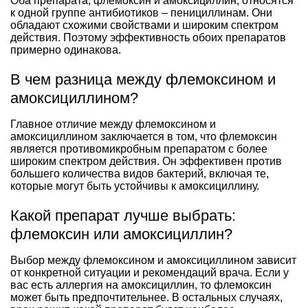
Оба препарата, флемоксин и амоксициллин, относятся
к одной группе антибиотиков – пенициллинам. Они
обладают схожими свойствами и широким спектром
действия. Поэтому эффективность обоих препаратов
примерно одинакова.
В чем разница между флемоксином и
амоксициллином?
Главное отличие между флемоксином и
амоксициллином заключается в том, что флемоксин
является противомикробным препаратом с более
широким спектром действия. Он эффективен против
большего количества видов бактерий, включая те,
которые могут быть устойчивы к амоксициллину.
Какой препарат лучше выбрать:
флемоксин или амоксициллин?
Выбор между флемоксином и амоксициллином зависит
от конкретной ситуации и рекомендаций врача. Если у
вас есть аллергия на амоксициллин, то флемоксин
может быть предпочтительнее. В остальных случаях,