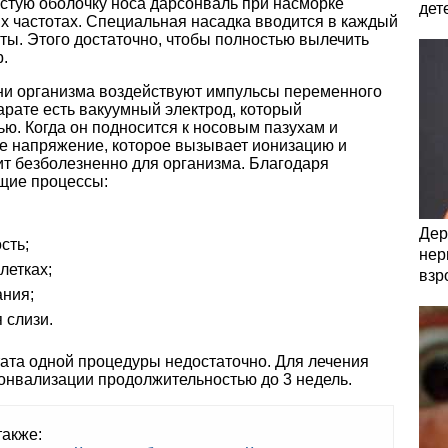
истую оболочку носа дарсонваль при насморке
дет
х частотах. Специальная насадка вводится в каждый
ты. Этого достаточно, чтобы полностью вылечить
.
ни организма воздействуют импульсы переменного
арате есть вакуумный электрод, который
ью. Когда он подносится к носовым пазухам и
ое напряжение, которое вызывает ионизацию и
ит безболезненно для организма. Благодаря
щие процессы:
Дер
сть;
нер
летках;
взр
ания;
 слизи.
тата одной процедуры недостаточно. Для лечения
сонвализации продолжительностью до 3 недель.
также: