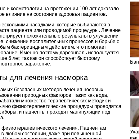
е и косметологии на протяжении 100 лет доказало
ое влияние на состояние здоровья пациентов.
 несколькими насадками, которые выбираются в
раста пациента или проводимой процедуры. Лечение
нстрирует положительные результаты в улучшении
ов, снижении воспалительных процессов и борьбе с
абым бактерицидным действием, что помогает
ование. Именно поэтому дарсонваль используется
ше 6 лет, так как он способствует быстрому
Бан
повторное заражение.
ты для лечения насморка
самых безопасных методов лечения носовых
ьзовании природных факторов, таких как вода,
зработали множество терапевтических методик и
бычно физиотерапевтические процедуры проводятся
приборы, и пациенты проходят манипуляции под
а.
и физиотерапевтического лечения. Пациентам
Уха
и в любом состоянии, даже при повышенной
как