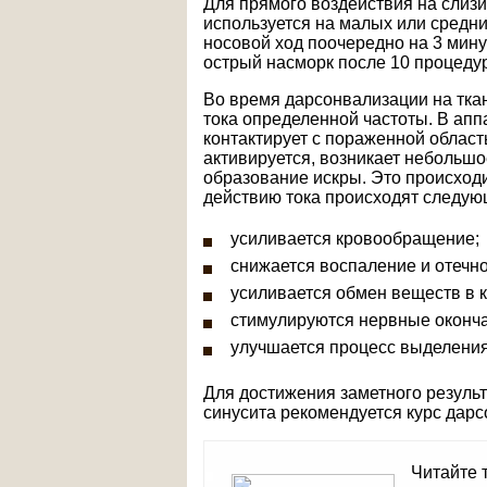
Для прямого воздействия на слиз
используется на малых или средни
носовой ход поочередно на 3 мину
острый насморк после 10 процедур
Во время дарсонвализации на тка
тока определенной частоты. В апп
контактирует с пораженной област
активируется, возникает небольш
образование искры. Это происход
действию тока происходят следую
усиливается кровообращение;
снижается воспаление и отечно
усиливается обмен веществ в к
стимулируются нервные оконч
улучшается процесс выделения
Для достижения заметного резуль
синусита рекомендуется курс дар
Читайте 