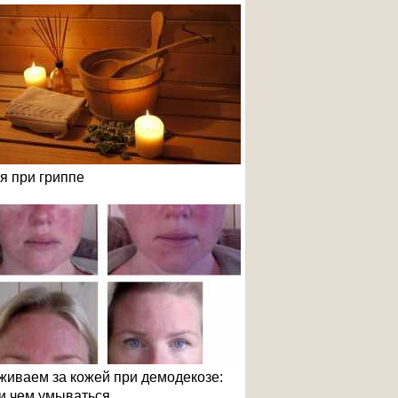
я при гриппе
живаем за кожей при демодекозе:
 и чем умываться