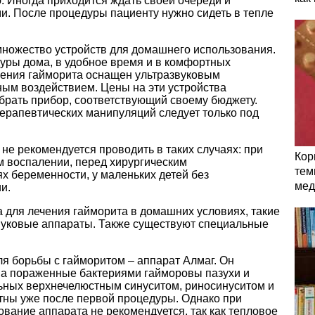
. Иногда приходится ждать своей очереди и
и. После процедуры пациенту нужно сидеть в тепле
ножество устройств для домашнего использования.
уры дома, в удобное время и в комфортных
чения гайморита оснащен ультразвуковым
ным воздействием. Цены на эти устройства
брать прибор, соответствующий своему бюджету.
терапевтических манипуляций следует только под
е рекомендуется проводить в таких случаях: при
Кор
 воспалении, перед хирургическим
тем
х беременности, у маленьких детей без
мед
и.
 для лечения гайморита в домашних условиях, такие
звуковые аппараты. Также существуют специальные
я борьбы с гайморитом – аппарат Алмаг. Он
на пораженные бактериями гайморовы пазухи и
льных верхнечелюстным синуситом, риносинуситом и
тны уже после первой процедуры. Однако при
вание аппарата не рекомендуется, так как тепловое