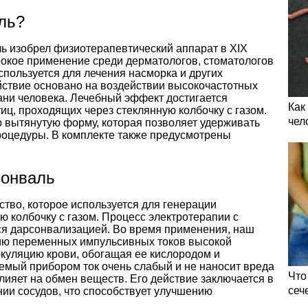
ль?
ь изобрел физиотерапевтический аппарат в XIX
рокое применение среди дерматологов, стоматологов
спользуется для лечения насморка и других
йствие основано на воздействии высокочастотных
ани человека. Лечебный эффект достигается
Как
иц, проходящих через стеклянную колбочку с газом.
чел
 вытянутую форму, которая позволяет удерживать
процедуры. В комплекте также предусмотрены
сонваль
тво, которое используется для генерации
ю колбочку с газом. Процесс электротерапии с
я дарсонвализацией. Во время применения, наш
вию переменных импульсивных токов высокой
ркуляцию крови, обогащая ее кислородом и
мый прибором ток очень слабый и не наносит вреда
Что
влияет на обмен веществ. Его действие заключается в
сеч
и сосудов, что способствует улучшению