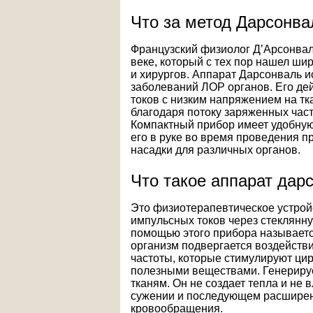
Что за метод Дарсонва
Французский физиолог Д’Арсонвал
веке, который с тех пор нашел ши
и хирургов. Аппарат Дарсонваль и
заболеваний ЛОР органов. Его де
токов с низким напряжением на тк
благодаря потоку заряженных част
Компактный прибор имеет удобную
его в руке во время проведения 
насадки для различных органов.
Что такое аппарат дар
Это физиотерапевтическое устройс
импульсных токов через стеклянну
помощью этого прибора называетс
организм подвергается воздейст
частоты, которые стимулируют ци
полезными веществами. Генерируе
тканям. Он не создает тепла и не 
сужении и последующем расширени
кровообращения.