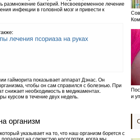
ть размножение бактерий. Несвоевременное лечение
ения инфекции в головной мозг и привести к
Сов
Ком
также:
пы лечения псориаза на руках
нии гайморита показывает аппарат Дэнас. Он
рганизма, чтобы он сам справился с болезнью. При
Пос
ат снижает необходимость в медикаментах.
и у
ы курсом в течение двух недель.
на организм
который указывает на то, что наш организм борется с
попадают на слизистую носоглотки, когда мы