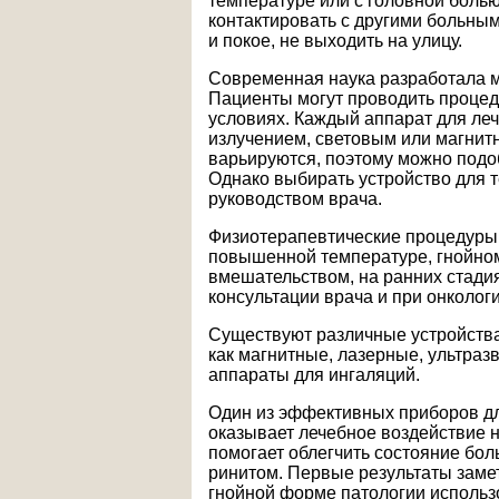
температуре или с головной болью
контактировать с другими больным
и покое, не выходить на улицу.
Современная наука разработала м
Пациенты могут проводить процед
условиях. Каждый аппарат для ле
излучением, световым или магнит
варьируются, поэтому можно подо
Однако выбирать устройство для 
руководством врача.
Физиотерапевтические процедуры н
повышенной температуре, гнойном
вмешательством, на ранних стадия
консультации врача и при онкологи
Существуют различные устройства
как магнитные, лазерные, ультра
аппараты для ингаляций.
Один из эффективных приборов дл
оказывает лечебное воздействие 
помогает облегчить состояние бо
ринитом. Первые результаты заме
гнойной форме патологии использо