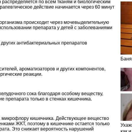
 распределяется по всем тканям и биологическим
рапевтическое действие начинается через 60 минут
организма происходит через мочевыделительную
использовании препарата у детей с заболеваниями
 других антибактериальных препаратов
Баня
ителей, ароматизаторов и других компонентов,
ргические реакции.
желудочного сока благодаря особому веществу,
ие препарата только в стенках кишечника.
а микрофлору кишечника. Действующее вещество
нками ЖКТ, поэтому в кишечнике остается только
Ухаж
рата. Это снижает вероятность нарушений
как 