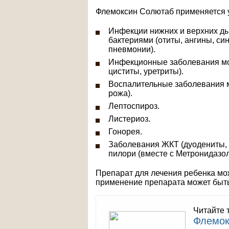
Флемоксин Солютаб применяется у
Инфекции нижних и верхних ды
бактериями (отиты, ангины, си
пневмонии).
Инфекционные заболевания мо
циститы, уретриты).
Воспалительные заболевания мя
рожа).
Лептоспироз.
Листериоз.
Гонорея.
Заболевания ЖКТ (дуодениты, 
пилори (вместе с Метронидазол
Препарат для лечения ребенка мо
применение препарата может быт
Читайте 
Флемок