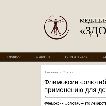
МЕДИЦИН
«ЗД
ГЛАВНАЯ
О ЦЕНТРЕ
УСЛУГИ И ЦЕНЫ
С
Главная
›
Статьи
›
Флемоксин солютаб
применению для де
Флемоксин Солютаб – это лекарст