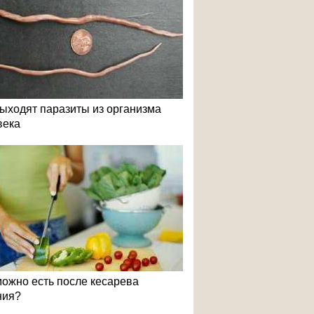
выходят паразиты из организма
века
можно есть после кесарева
ния?