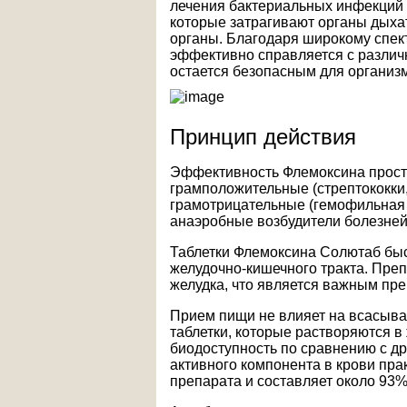
лечения бактериальных инфекций 
которые затрагивают органы дых
органы. Благодаря широкому спект
эффективно справляется с различ
остается безопасным для организ
Принцип действия
Эффективность Флемоксина прости
грамположительные (стрептококки,
грамотрицательные (гемофильная п
анаэробные возбудители болезней
Таблетки Флемоксина Солютаб быс
желудочно-кишечного тракта. Пре
желудка, что является важным пр
Прием пищи не влияет на всасыва
таблетки, которые растворяются в
биодоступность по сравнению с д
активного компонента в крови пр
препарата и составляет около 93%