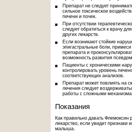
Препарат не следует принимать
сильное токсическое воздейст
печени и почек.
При отсутствии терапевтическо
следует обратиться к врачу дл
других лекарств.
Если возникают стойкие наруш
эпигастральные боли, примеси 
препарата и проконсультирова
возможность развития псевдом
Пациенты с хроническими нар
контролировать уровень печен
соответствующих анализов.
Препарат может повлиять на ск
лечения следует воздерживать
работы с сложными механизма
Показания
Как правильно давать Флемоксин р
лекарство, если увидит признаки 
малыша.