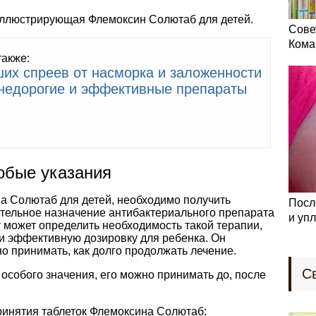
 иллюстрирующая Флемоксин Солютаб для детей.
Сове
Кома
также:
ших спреев от насморка и заложенности
 недорогие и эффективные препараты
обые указания
 Солютаб для детей, необходимо получить
Посл
тельное назначение антибактериального препарата
и уп
т может определить необходимость такой терапии,
и эффективную дозировку для ребенка. Он
но принимать, как долго продолжать лечение.
С
особого значения, его можно принимать до, после
ринятия таблеток Флемоксина Солютаб: