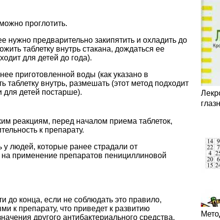
 можно проглотить.
ее нужно предварительно закипятить и охладить до
ожить таблетку внутрь стакана, дождаться ее
ходит для детей до года).
нее приготовленной воды (как указано в
ь таблетку внутрь, размешать (этот метод подходит
и для детей постарше).
Лекр
глаз
ким реакциям, перед началом приема таблеток,
тельность к препарату.
 у людей, которые ранее страдали от
т на применение препаратов пенициллиновой
и до конца, если не соблюдать это правило,
ми к препарату, что приведет к развитию
Мето
начения другого антибактериального средства.