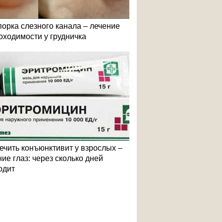
порка слезного канала – лечение
оходимости у грудничка
лечить конъюнктивит у взрослых –
ие глаз: через сколько дней
одит