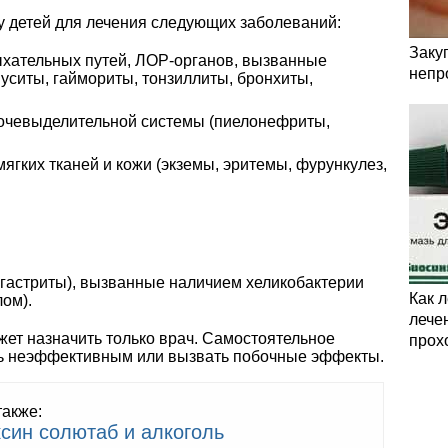
 детей для лечения следующих заболеваний:
Заку
хательных путей, ЛОР-органов, вызванные
непр
нуситы, гаймориты, тонзиллиты, бронхиты,
чевыделительной системы (пиелонефриты,
гких тканей и кожи (экземы, эритемы, фурункулез,
гастриты), вызванные наличием хеликобактерии
Как 
ом).
лечен
жет назначить только врач. Самостоятельное
прох
ь неэффективным или вызвать побочные эффекты.
также:
син солютаб и алкоголь