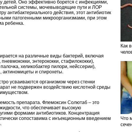
у детей. Оно эффективно борется с инфекциями,
ательной системы, мочевыводящие пути и ЛОР
ру антибактериального действия, этот антибиотик
ными патогенными микроорганизмами, при этом
ма ребенка.
Как 
чело
рается на различные виды бактерий, включая
 пневмококки, энтерококки, стафилококки),
алочка, хеликобактер пилори, нейссерии),
, актиномицеты и спирохеты.
тро усваиваются организмом через стенки
парат не подвержен воздействию кислотной среды
еимуществом.
емость препарата. Флемоксин Солютаб – это
 жидкости, что обеспечивает высокую
ругими формами антибиотиков. Концентрация
актически сопоставима с инъекционным введением
Что 
.
сече