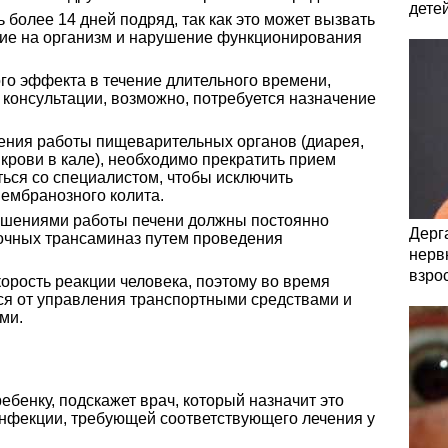
дете
 более 14 дней подряд, так как это может вызвать
вие на организм и нарушение функционирования
го эффекта в течение длительного времени,
я консультации, возможно, потребуется назначение
ения работы пищеварительных органов (диарея,
крови в кале), необходимо прекратить прием
ться со специалистом, чтобы исключить
ембранозного колита.
ушениями работы печени должны постоянно
Дерга
очных трансаминаз путем проведения
нервн
взро
орость реакции человека, поэтому во время
ся от управления транспортными средствами и
ми.
ебенку, подскажет врач, который назначит это
инфекции, требующей соответствующего лечения у