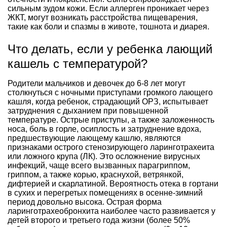
сильным зудом кожи. Если аллерген проникает через
ЖКТ, могут возникать расстройства пищеварения,
такие как боли и спазмы в животе, тошнота и диарея.
Что делать, если у ребенка лающий
кашель с температурой?
Родители мальчиков и девочек до 6-8 лет могут
столкнуться с ночными приступами громкого лающего
кашля, когда ребенок, страдающий ОРЗ, испытывает
затруднения с дыханием при повышенной
температуре. Острые приступы, а также заложенность
носа, боль в горле, осиплость и затруднение вдоха,
предшествующие лающему кашлю, являются
признаками острого стенозирующего ларинготрахеита
или ложного крупа (ЛК). Это осложнение вирусных
инфекций, чаще всего вызванных парагриппом,
гриппом, а также корью, краснухой, ветрянкой,
дифтерией и скарлатиной. Вероятность отека в гортани
в сухих и перегретых помещениях в осенне-зимний
период довольно высока. Острая форма
ларинготрахеобронхита наиболее часто развивается у
детей второго и третьего года жизни (более 50%