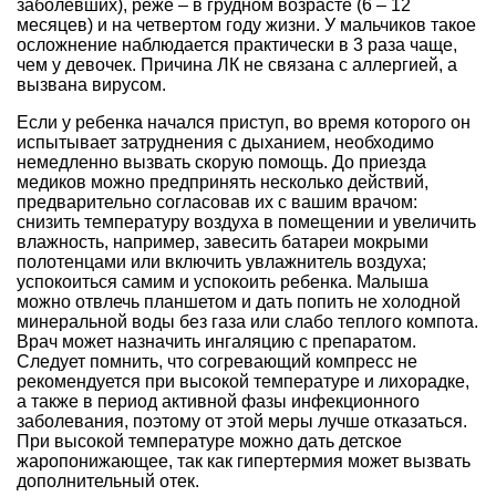
заболевших), реже – в грудном возрасте (6 – 12
месяцев) и на четвертом году жизни. У мальчиков такое
осложнение наблюдается практически в 3 раза чаще,
чем у девочек. Причина ЛК не связана с аллергией, а
вызвана вирусом.
Если у ребенка начался приступ, во время которого он
испытывает затруднения с дыханием, необходимо
немедленно вызвать скорую помощь. До приезда
медиков можно предпринять несколько действий,
предварительно согласовав их с вашим врачом:
снизить температуру воздуха в помещении и увеличить
влажность, например, завесить батареи мокрыми
полотенцами или включить увлажнитель воздуха;
успокоиться самим и успокоить ребенка. Малыша
можно отвлечь планшетом и дать попить не холодной
минеральной воды без газа или слабо теплого компота.
Врач может назначить ингаляцию с препаратом.
Следует помнить, что согревающий компресс не
рекомендуется при высокой температуре и лихорадке,
а также в период активной фазы инфекционного
заболевания, поэтому от этой меры лучше отказаться.
При высокой температуре можно дать детское
жаропонижающее, так как гипертермия может вызвать
дополнительный отек.