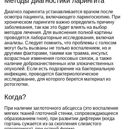
Методы диагностики ларингита
Диагноз ларингита устанавливается врачом после
осмотра пациента, включающего ларингоскопию. При
хроническом ларингите важно определить причину
заболевания, так как это будет влиять на выбор
методов лечения. Для выяснения полной картины
проводятся лабораторные исследования, включая
анализы. Следует помнить, что проблемы с голосом
могут быть вызваны не только воспалением, но и
другими факторами, такими как травма, инсульт,
возрастные изменения голосовых связок, а также
наличие доброкачественных или злокачественных
опухолей. Если есть подозрение на бактериальную
инфекцию, проводится бактериологическое
исследование, для которого берется материал из
ротоглотки.
Когда?
При наличии заглоточного абсцесса (это воспаление
мягких тканей глоточной стенки, сопровождающееся
образованием гноя), при развитии дифтерии (когда
гортань сужается из-за скопления слизистого
отделяемого), при острой форме