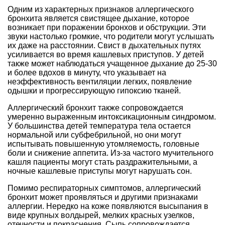
Одним из характерных признаков аллергического
бронхита является свистящее дыхание, которое
возникает при поражении бронхов и обструкции. Эти
звуки настолько громкие, что родители могут услышать
их даже на расстоянии. Свист в дыхательных путях
усиливается во время кашлевых приступов. У детей
также может наблюдаться учащенное дыхание до 25-30
и более вдохов в минуту, что указывает на
неэффективность вентиляции легких, появление
одышки и прогрессирующую гипоксию тканей.
Аллергический бронхит также сопровождается
умеренно выраженным интоксикационным синдромом.
У большинства детей температура тела остается
нормальной или субфебрильной, но они могут
испытывать повышенную утомляемость, головные
боли и снижение аппетита. Из-за частого мучительного
кашля пациенты могут стать раздражительными, а
ночные кашлевые приступы могут нарушать сон.
Помимо респираторных симптомов, аллергический
бронхит может проявляться и другими признаками
аллергии. Нередко на коже появляются высыпания в
виде крупных волдырей, мелких красных узелков,
отечности и покраснения. Сыпь сопровождается