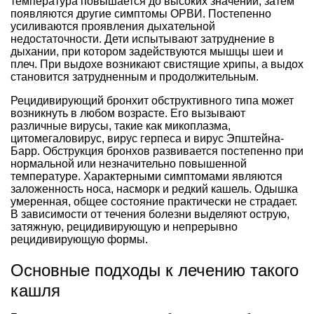
температура повышается до высоких значений, затем
появляются другие симптомы ОРВИ. Постепенно
усиливаются проявления дыхательной
недостаточности. Дети испытывают затруднение в
дыхании, при котором задействуются мышцы шеи и
плеч. При выдохе возникают свистящие хрипы, а выдох
становится затрудненным и продолжительным.
Рецидивирующий бронхит обструктивного типа может
возникнуть в любом возрасте. Его вызывают
различные вирусы, такие как микоплазма,
цитомегаловирус, вирус герпеса и вирус Эпштейна-
Барр. Обструкция бронхов развивается постепенно при
нормальной или незначительно повышенной
температуре. Характерными симптомами являются
заложенность носа, насморк и редкий кашель. Одышка
умеренная, общее состояние практически не страдает.
В зависимости от течения болезни выделяют острую,
затяжную, рецидивирующую и непрерывно
рецидивирующую формы.
Основные подходы к лечению такого
кашля