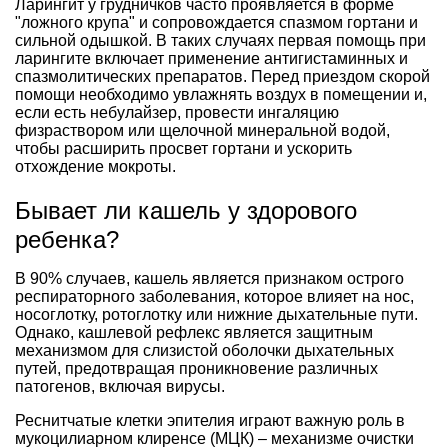
Ларингит у грудничков часто проявляется в форме
"ложного крупа" и сопровождается спазмом гортани и
сильной одышкой. В таких случаях первая помощь при
ларингите включает применение антигистаминных и
спазмолитических препаратов. Перед приездом скорой
помощи необходимо увлажнять воздух в помещении и,
если есть небулайзер, провести ингаляцию
физраствором или щелочной минеральной водой,
чтобы расширить просвет гортани и ускорить
отхождение мокроты.
Бывает ли кашель у здорового
ребенка?
В 90% случаев, кашель является признаком острого
респираторного заболевания, которое влияет на нос,
носоглотку, ротоглотку или нижние дыхательные пути.
Однако, кашлевой рефлекс является защитным
механизмом для слизистой оболочки дыхательных
путей, предотвращая проникновение различных
патогенов, включая вирусы.
Реснитчатые клетки эпителия играют важную роль в
мукоцилиарном клиренсе (МЦК) – механизме очистки