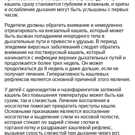
кашель сразу становится глубоким и влажным, и хрипы
и ослабление дыхания могут быть услышаны с первых
часов.
Родители должны обратить внимание и немедленно
отреагировать на внезапный кашель, который может
быть вызван попаданием инородного тела в
дыхательные пути и привести к удушью. В период
эпидемии вирусных заболеваний следует обратить
внимание на поствирусный кашель, который
начинается с инфекции верхних дыхательных путей и
продолжается более трех недель. Он может
продолжаться до 8 недель и даже дольше, если не
получает лечения. Гиперактивность кашлевых
рефлексов является основной причиной этого явления.
У детей с аденоидитом и назофарингитом затяжной
кашель без повышения температуры может быть как
сухим, так и слизистым. Лечение воспаления в
носоглотке помогает прекратить приступы кашля.
Основными признаками являются воспаление
носоглотки и выделение слизи из носовой полости,
которая стекает по задней стенке глотки в
гортаноглотку и раздражает кашлевой рефлекс,
вызывая сухость слизистой при дыхании через рот.