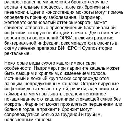
распространенными являются бронхо-легочные
воспалительные процессы, такие как бронхиты и
пневмонии. Цвет и консистенция мокроты могут помочь
определить причину заболевания. Например,
желтовато-зеленоватый оттенок мокроты может
свидетельствовать о присоединении бактериальной
инфекции, которую необходимо лечить. Для снижения
вероятности осложнений ОРВИ, включая развитие
бактериальной инфекции, рекомендуется включить в
схему лечения препарат ВИФЕРОН Суппозитории
ректальные.
Некоторые виды сухого кашля имеют свои
особенности. Например, при ларингите кашель может
быть лающим и хриплым, с изменением голоса.
Истинный и ложный круп также сопровождаются
лающим, непродуктивным кашлем. Острые вирусные
инфекции дыхательных путей, риниты, аденоидиты и
гаймориты могут вызывать среднеинтенсивное
покашливание с откашливанием стекающей слизи без
мокроты. Фарингит может проявляться першением или
болью в горле, а трахеит и бронхит могут
сопровождаться болью за грудиной и грубым,
болезненным кашлем.