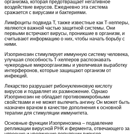
организма, которая предотвращает негативное
воздействие вирусов. Ежедневно эта система
сражается с вирусами и бактериями.
Лимфоциты подвида Т, также известные как Т-хелперы,
являются важной частью защитной системы. Они
первыми встречают вирусы, проникшие в организм, и
считывают информацию о них, чтобы начать борьбу с
ними.
Изопринозин стимулирует иммунную систему человека,
улучшая способность Т-хелперов распознавать
чужеродные микроорганизмы и увеличивая выработку
интерферонов, которые защищают организм от
инфекций.
Лекарство разрушает рибонуклеиновую кислоту
вирусов и подавляет их размножение. Однако
Изопринозин не обладает противомикробными
свойствами и не может вылечить ангину. Он может быть
назначен врачом в качестве дополнения к основной
терапии для стимуляции иммунитета.
Основные функции Изопринозина – подавление
репликации вирусной РНК и фермента, отвечающего за
удвоение и увеличение популяции вирусов.