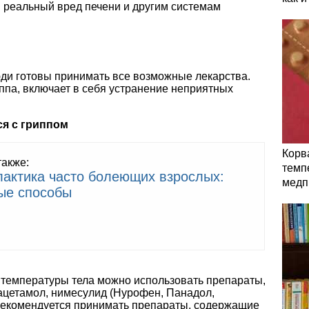
и реальный вред печени и другим системам
ди готовы принимать все возможные лекарства.
ппа, включает в себя устранение неприятных
ся с гриппом
Корв
также:
темп
актика часто болеющих взрослых:
медп
ые способы
 температуры тела можно использовать препараты,
цетамол, нимесулид (Нурофен, Панадол,
рекомендуется принимать препараты, содержащие