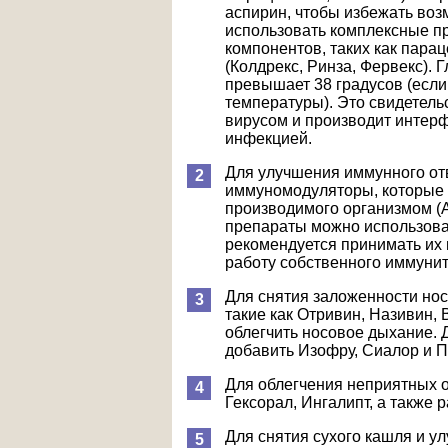
аспирин, чтобы избежать во
использовать комплексные п
компонентов, таких как пара
(Колдрекс, Ринза, Фервекс). 
превышает 38 градусов (если
температуры). Это свидетельс
вирусом и производит интерф
инфекцией.
Для улучшения иммунного от
иммуномодуляторы, которые 
производимого организмом (
препараты можно использоват
рекомендуется принимать их 
работу собственного иммунит
Для снятия заложенности но
такие как Отривин, Називин, 
облегчить носовое дыхание.
добавить Изофру, Сиалор и П
Для облегчения неприятных 
Гексорал, Ингалипт, а также
Для снятия сухого кашля и 