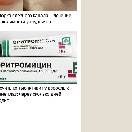
порка слезного канала – лечение
оходимости у грудничка
лечить конъюнктивит у взрослых –
ие глаз: через сколько дней
одит