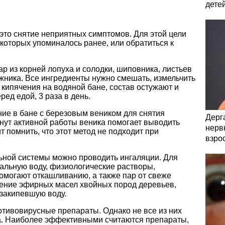
дете
это снятие неприятных симптомов. Для этой цели
которых упоминалось ранее, или обратиться к
р из корней лопуха и солодки, шиповника, листьев
жника. Все ингредиенты нужно смешать, измельчить
о кипячения на водяной бане, состав остужают и
ед едой, 3 раза в день.
ие в бане с березовым веником для снятия
Дерга
нут активной работы веника помогает выводить
нервн
т помнить, что этот метод не подходит при
взро
ьной системы можно проводить ингаляции. Для
альную воду, физиологические растворы,
омогают откашливанию, а также пар от свеже
ение эфирных масел хвойных пород деревьев,
 закипевшую воду.
тивовирусные препараты. Однако не все из них
а. Наиболее эффективными считаются препараты,