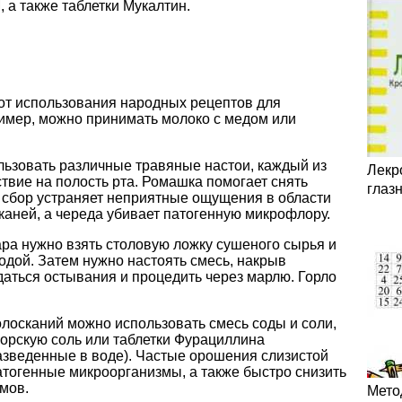
 а также таблетки Мукалтин.
от использования народных рецептов для
имер, можно принимать молоко с медом или
льзовать различные травяные настои, каждый из
Лекр
твие на полость рта. Ромашка помогает снять
глаз
 сбор устраняет неприятные ощущения в области
каней, а череда убивает патогенную микрофлору.
ра нужно взять столовую ложку сушеного сырья и
водой. Затем нужно настоять смесь, накрыв
даться остывания и процедить через марлю. Горло
лосканий можно использовать смесь соды и соли,
морскую соль или таблетки Фурациллина
азведенные в воде). Частые орошения слизистой
атогенные микроорганизмы, а также быстро снизить
мов.
Мето