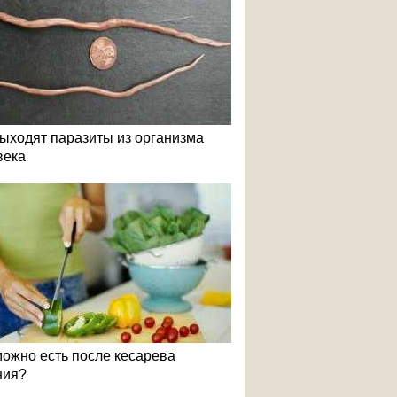
выходят паразиты из организма
века
можно есть после кесарева
ния?