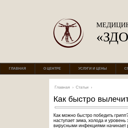
МЕДИЦИН
«ЗД
ГЛАВНАЯ
О ЦЕНТРЕ
УСЛУГИ И ЦЕНЫ
С
Главная
›
Статьи
›
Как быстро вылечит
Как можно быстро победить грипп?
наступает зима, холода и уровен
вирусными инфекциями начинает ра