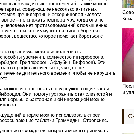
зможных желудочных кровотечений. Также можно
репараты, содержащие несколько активных
Сове
цетамол, фенилэфрин и аскорбиновая кислота
Кома
Главное – не снижать температуру, когда она не
 у человека нет противопоказаний к повышению
твует о том, что иммунитет активно борется с
ерон, вещество, которое помогает бороться с
вета организма можно использовать
способны увеличить количество интерферона,
Арбидол, Гриппферон, Афлубин, Виферон). Эти
ь и в профилактических целях, но не
в течение длительного времени, чтобы не нарушить
ета.
Посл
са можно использовать сосудосуживающие капли,
и уп
Виброцил. Они помогут устранить отек слизистой и
 Для борьбы с бактериальной инфекцией можно
иносол.
ощущений в горле можно использовать спреи
С
 рассасывающие таблетки Граммидин, Стрепсилс.
улучшения отхождения мокроты можно принимать