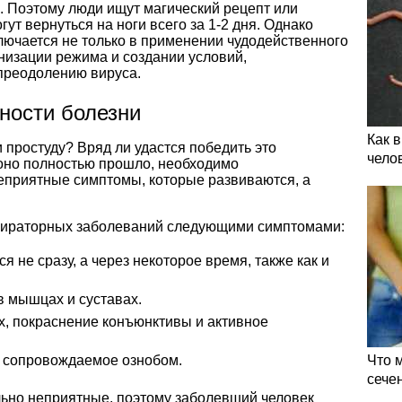
. Поэтому люди ищут магический рецепт или
ут вернуться на ноги всего за 1-2 дня. Однако
лючается не только в применении чудодейственного
анизации режима и создании условий,
преодолению вируса.
ности болезни
Как 
 простуду? Вряд ли удастся победить это
чело
 оно полностью прошло, необходимо
неприятные симптомы, которые развиваются, а
спираторных заболеваний следующими симптомами:
ся не сразу, а через некоторое время, также как и
в мышцах и суставах.
, покраснение конъюнктивы и активное
 сопровождаемое ознобом.
Что 
сече
льно неприятные, поэтому заболевший человек