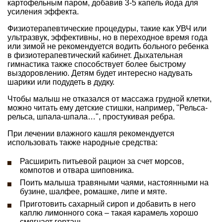
картофельным паром, добавив 3-5 капель йода для
усиления эффекта.
Физиотерапевтические процедуры, такие как УВЧ или
ультразвук, эффективны, но в переходное время года
или зимой не рекомендуется водить больного ребенка
в физиотерапевтический кабинет. Дыхательная
гимнастика также способствует более быстрому
выздоровлению. Детям будет интересно надувать
шарики или подудеть в дудку.
Чтобы малыш не отказался от массажа грудной клетки,
можно читать ему детские стишки, например, "Рельса-
рельса, шпала-шпала…", простукивая ребра.
При лечении влажного кашля рекомендуется
использовать также народные средства:
Расширить питьевой рацион за счет морсов,
компотов и отвара шиповника.
Поить малыша травяными чаями, настоянными на
бузине, шалфее, ромашке, липе и мяте.
Приготовить сахарный сироп и добавить в него
каплю лимонного сока – такая карамель хорошо
смягчает гортань.