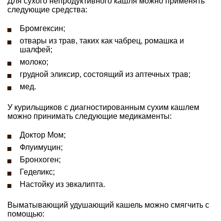
Для сухого непродуктивного кашля можно применять
следующие средства:
Бромгексин;
отвары из трав, таких как чабрец, ромашка и
шалфей;
молоко;
грудной эликсир, состоящий из аптечных трав;
мед.
У курильщиков с диагностированным сухим кашлем
можно принимать следующие медикаменты:
Доктор Мом;
Флуимуцин;
Бронхоген;
Геделикс;
Настойку из эвкалипта.
Выматывающий удушающий кашель можно смягчить с
помощью: