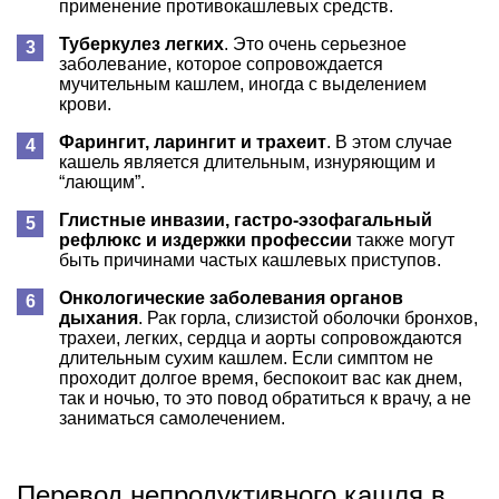
применение противокашлевых средств.
Туберкулез легких
. Это очень серьезное
заболевание, которое сопровождается
мучительным кашлем, иногда с выделением
крови.
Фарингит, ларингит и трахеит
. В этом случае
кашель является длительным, изнуряющим и
“лающим”.
Глистные инвазии, гастро-эзофагальный
рефлюкс и издержки профессии
также могут
быть причинами частых кашлевых приступов.
Онкологические заболевания органов
дыхания
. Рак горла, слизистой оболочки бронхов,
трахеи, легких, сердца и аорты сопровождаются
длительным сухим кашлем. Если симптом не
проходит долгое время, беспокоит вас как днем,
так и ночью, то это повод обратиться к врачу, а не
заниматься самолечением.
Перевод непродуктивного кашля в