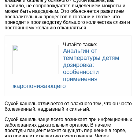
влажный кашель у больного? Сухой кашель, как
правило, не сопровождается выделением мокроты и
может быть надсадным. Это объясняется развитием
воспалительных процессов в гортани и глотке, что
приводит к производству большого количества слизи и
постоянному желанию откашляться.
Читайте также:
Анальгин от
температуры детям
дозировка:
особенности
применения
жаропонижающего
Сухой кашель отличается от влажного тем, что он часто
болезненный, надрывный и сильный.
Сухой кашель чаще всего возникает при инфекционных
заболеваниях дыхательных органов. В начале
простуды пациент может ощущать першение в горле,
что приводит к развитию сухого кашля. Через