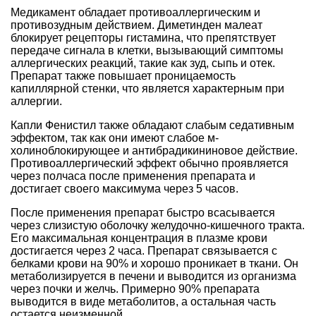
Медикамент обладает противоаллергическим и
противозудным действием. Диметинден малеат
блокирует рецепторы гистамина, что препятствует
передаче сигнала в клетки, вызывающий симптомы
аллергических реакций, такие как зуд, сыпь и отек.
Препарат также повышает проницаемость
капиллярной стенки, что является характерным при
аллергии.
Капли Фенистил также обладают слабым седативным
эффектом, так как они имеют слабое м-
холиноблокирующее и антибрадикининовое действие.
Противоаллергический эффект обычно проявляется
через полчаса после применения препарата и
достигает своего максимума через 5 часов.
После применения препарат быстро всасывается
через слизистую оболочку желудочно-кишечного тракта.
Его максимальная концентрация в плазме крови
достигается через 2 часа. Препарат связывается с
белками крови на 90% и хорошо проникает в ткани. Он
метаболизируется в печени и выводится из организма
через почки и желчь. Примерно 90% препарата
выводится в виде метаболитов, а остальная часть
остается неизменной.