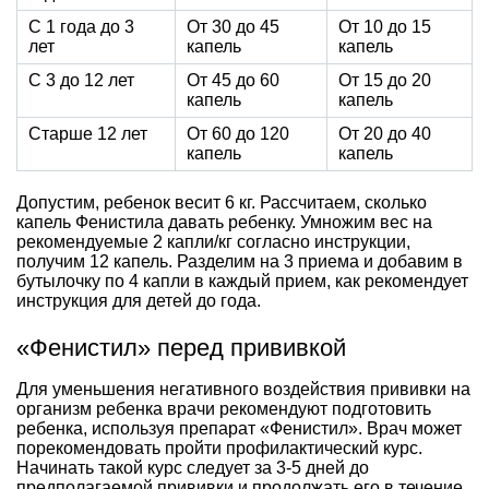
С 1 года до 3
От 30 до 45
От 10 до 15
лет
капель
капель
С 3 до 12 лет
От 45 до 60
От 15 до 20
капель
капель
Старше 12 лет
От 60 до 120
От 20 до 40
капель
капель
Допустим, ребенок весит 6 кг. Рассчитаем, сколько
капель Фенистила давать ребенку. Умножим вес на
рекомендуемые 2 капли/кг согласно инструкции,
получим 12 капель. Разделим на 3 приема и добавим в
бутылочку по 4 капли в каждый прием, как рекомендует
инструкция для детей до года.
«Фенистил» перед прививкой
Для уменьшения негативного воздействия прививки на
организм ребенка врачи рекомендуют подготовить
ребенка, используя препарат «Фенистил». Врач может
порекомендовать пройти профилактический курс.
Начинать такой курс следует за 3-5 дней до
предполагаемой прививки и продолжать его в течение