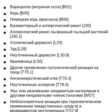
Варицелла (ветряная оспа) [B01]
Корь [B05]
Немецкая корь (краснуха) [B06]
Вазомоторный и аллергический ринит [J30]
Аллергический ринит, вызванный пыльцой растений
[J30.1]
Атопический дерматит [L20]
Зуд [L29]
Неуточненный дерматит [L30.9]
Крапивница [L50]
Другие проявления патологической реакции на
пищу [T78.1]
Ангионевротический отек [T78.3]
Неуточненная аллергия [T78.4]
Укус или ужаливание неядовитым насекомым и
другими неядовитыми членистоногими [W57]
Неблагоприятные реакции при терапевтическом
применении лекарственных средств и
медикаментов неуточненных [Y57.9]