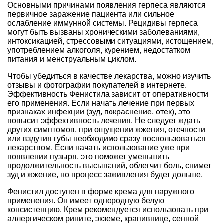
Основными причинами появления герпеса являются
первичное заражение пациента или сильное
ослабление иммунной системы. Рецидивы герпеса
могут быть вызваны хроническими заболеваниями,
интоксикацией, стрессовыми ситуациями, истощением,
употреблением алкоголя, курением, недостатком
питания и менструальным циклом.
Чтобы убедиться в качестве лекарства, можно изучить
отзывы и фотографии покупателей в интернете.
Эффективность Фенистила зависит от оперативности
его применения. Если начать лечение при первых
признаках инфекции (зуд, покраснение, отек), это
повысит эффективность лечения. Не следует ждать
других симптомов, при ощущении жжения, отечности
или вздутия губы необходимо сразу воспользоваться
лекарством. Если начать использование уже при
появлении пузыря, это поможет уменьшить
продолжительность высыпаний, облегчит боль, снимет
зуд и жжение, но процесс заживления будет дольше.
Фенистил доступен в форме крема для наружного
применения. Он имеет однородную белую
консистенцию. Крем рекомендуется использовать при
аллергическом рините, экземе, крапивнице, сенной