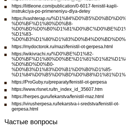
https://littleone.com/publication/0-6017-fenistil-kapli-
instrukciya-po-primeneniyu-dlya-detey
https://vashterap.ru/%D1%84%D0%B5%D0%BD%D
%D0%BF%D1%80%D0%B8-
%D0%BD%D0%B0%D1%81%D0%BC%D0%BE%D1%8
%D1%83-
%D0%B3%D1%80%D1%83%D0%B4%D0%BD%D0%B8
https://mydoctorok.ru/mazi/fenistil-ot-gerpesa.html
https://wikivrachi.ru/%D0%BE%D1%82-
%D0%BF%D1%80%D0%BE%D1%81%D1%82%D1%83
%D0%BD%D0%B0-
%D0%B3%D1%83%D0%B1%D0%B0%D1%85-
%D1%84%D0%B5%D0%BD%D0%B8%D1%81%D1%82
https://ProGuby.ru/preparaty/fenistil-ot-gerpesa
https://www.rlsnet.ru/tn_index_id_35607.htm
https://herpes.guru/lekarstva/fenistil-maz.html
https://virusherpesa.ru/lekarstva-i-sredstva/fenistil-ot-
gerpesa.html
Частые вопросы