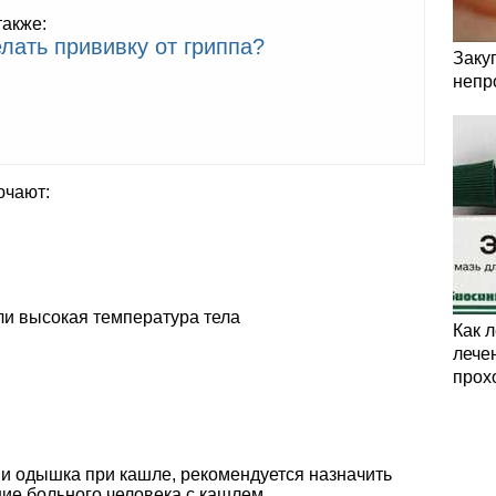
также:
лать прививку от гриппа?
Заку
непр
ючают:
и высокая температура тела
Как 
лечен
прох
и и одышка при кашле, рекомендуется назначить
ние больного человека с кашлем.