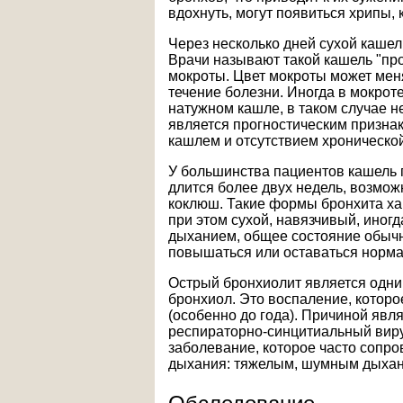
вдохнуть, могут появиться хрипы,
Через несколько дней сухой кашел
Врачи называют такой кашель "пр
мокроты. Цвет мокроты может меня
течение болезни. Иногда в мокрот
натужном кашле, в таком случае н
является прогностическим призна
кашлем и отсутствием хронической
У большинства пациентов кашель 
длится более двух недель, возмо
коклюш. Такие формы бронхита х
при этом сухой, навязчивый, иног
дыханием, общее состояние обычн
повышаться или оставаться норма
Острый бронхиолит является одни
бронхиол. Это воспаление, которо
(особенно до года). Причиной явл
респираторно-синцитиальный вирус
заболевание, которое часто сопр
дыхания: тяжелым, шумным дыхани