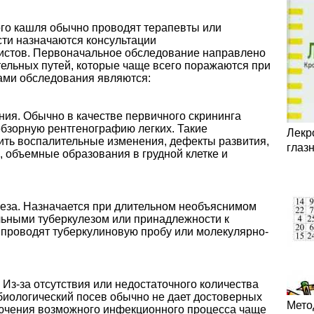
ого кашля обычно проводят терапевты или
ти назначаются консультации
истов. Первоначальное обследование направлено
тельных путей, которые чаще всего поражаются при
ами обследования являются:
ния. Обычно в качестве первичного скрининга
бзорную рентгенографию легких. Такие
Лекр
ть воспалительные изменения, дефекты развития,
глаз
 объемные образования в грудной клетке и
леза. Назначается при длительном необъяснимом
ольными туберкулезом или принадлежности к
х проводят туберкулиновую пробу или молекулярно-
Из-за отсутствия или недостаточного количества
иологический посев обычно не дает достоверных
Мето
лючения возможного инфекционного процесса чаще