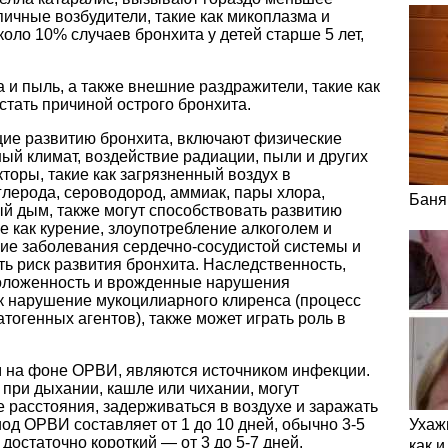
пичные возбудители, такие как микоплазма и
ло 10% случаев бронхита у детей старше 5 лет,
а и пыль, а также внешние раздражители, такие как
стать причиной острого бронхита.
ие развитию бронхита, включают физические
ный климат, воздействие радиации, пыли и других
оры, такие как загрязненный воздух в
лерода, сероводород, аммиак, пары хлора,
Баня
ый дым, также могут способствовать развитию
е как курение, злоупотребление алкоголем и
щие заболевания сердечно-сосудистой системы и
ть риск развития бронхита. Наследственность,
оложенность и врожденные нарушения
ак нарушение мукоцилиарного клиренса (процесс
тогенных агентов), также может играть роль в
 на фоне ОРВИ, являются источником инфекции.
при дыхании, кашле или чихании, могут
 расстояния, задерживаться в воздухе и заражать
д ОРВИ составляет от 1 до 10 дней, обычно 3-5
Ухаж
достаточно короткий — от 3 до 5-7 дней.
как 