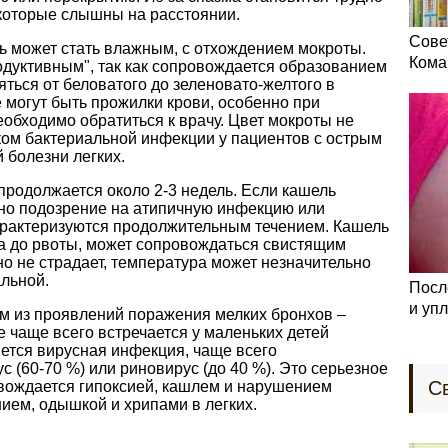
 которые слышны на расстоянии.
Сове
ь может стать влажным, с отхождением мокроты.
Кома
одуктивным", так как сопровождается образованием
ться от беловатого до зеленовато-желтого в
е могут быть прожилки крови, особенно при
еобходимо обратиться к врачу. Цвет мокроты не
ком бактериальной инфекции у пациентов с острым
 болезни легких.
продолжается около 2-3 недель. Если кашель
жно подозрение на атипичную инфекцию или
арактеризуются продолжительным течением. Кашель
да до рвоты, может сопровождаться свистящим
о не страдает, температура может незначительно
льной.
Посл
и уп
м из проявлений поражения мелких бронхов –
е чаще всего встречается у маленьких детей
яется вирусная инфекция, чаще всего
 (60-70 %) или риновирус (до 40 %). Это серьезное
С
овождается гипоксией, кашлем и нарушением
ем, одышкой и хрипами в легких.