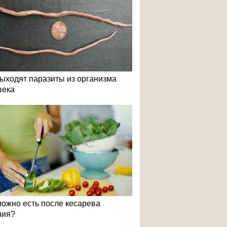
выходят паразиты из организма
века
можно есть после кесарева
ния?