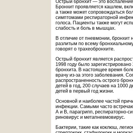
Острый бронхит — это воспаление 
Бронхит проявляется кашлем, вкл
а также может сопровождаться бо
симптомами респираторной инфекц
голоса. Пациенты также могут исп
слабость и боль в мышцах.
В отличие от пневмонии, бронхит 
разлитым по всему бронхиальному 
говорят о трахеобронхите.
Острый бронхит является распро
1998 году было зарегистрировано 
бронхита. В настоящее время бол
врачу из-за этого заболевания. С
распространенность острого бронх
детей в год, 200 случаев на 1000 д
детей в первый год жизни.
Основной и наиболее частой прич
инфекции. Самыми часто встреча
А и В, парагрипп, респираторно-с
риновирус и метапневмовирус.
Бактерии, такие как коклюш, леги
стрептококк, стафилококк и морка