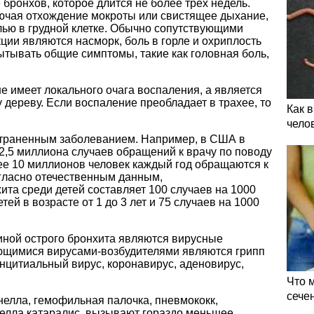
бронхов, которое длится не более трех недель.
ючая отхождение мокроты или свистящее дыхание,
лью в грудной клетке. Обычно сопутствующими
ии являются насморк, боль в горле и охриплость
ытывать общие симптомы, такие как головная боль,
не имеет локального очага воспаления, а является
дереву. Если воспаление преобладает в трахее, то
Как 
чело
страненным заболеванием. Например, в США в
2,5 миллиона случаев обращений к врачу по поводу
ее 10 миллионов человек каждый год обращаются к
огласно отечественным данным,
ита среди детей составляет 100 случаев на 1000
етей в возрасте от 1 до 3 лет и 75 случаев на 1000
иной острого бронхита являются вирусные
ющимися вирусами-возбудителями являются грипп
инцитиальный вирус, коронавирус, аденовирус,
Что 
сече
онелла, гемофильная палочка, пневмококк,
селла катаралис, вызывают гораздо меньшее