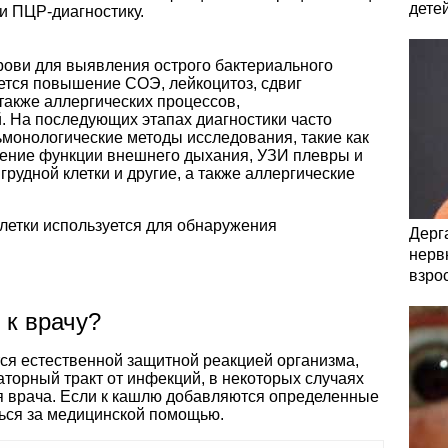
дете
и ПЦР-диагностику.
рови для выявления острого бактериального
ется повышение СОЭ, лейкоцитоз, сдвиг
также аллергических процессов,
 На последующих этапах диагностики часто
монологические методы исследования, такие как
чение функции внешнего дыхания, УЗИ плевры и
рудной клетки и другие, а также аллергические
летки используется для обнаружения
Дерга
нервн
взро
 к врачу?
тся естественной защитной реакцией организма,
аторный тракт от инфекций, в некоторых случаях
я врача. Если к кашлю добавляются определенные
ься за медицинской помощью.