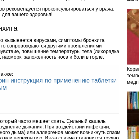
в рекомендуется проконсультироваться у врача.
 для вашего здоровья!
нхита
но вызывается вирусами, симптомы бронхита
часто сопровождаются другими проявлениями
очувствие, повышение температуры тела (лихорадка
 насморк, заложенность носа и боли в горле.
Корв
также:
темп
рин инструкция по применению таблетки
медп
ым
который часто мешает спать. Сильный кашель
труднение дыхания. При воздействии инфекции,
ного дыма) или аллергенов может возникнуть спазм
ию или перекрытию. Из-за спазма становится трудно