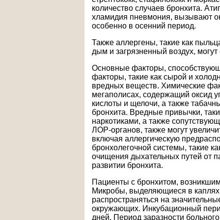
количество случаев бронхита. Ати
хламидия пневмония, вызывают око
особенно в осенний период.
Также аллергены, такие как пыльц
дым и загрязненный воздух, могут 
Основные факторы, способствующ
факторы, такие как сырой и холод
вредных веществ. Химические факт
мегаполисах, содержащий оксид уг
кислоты и щелочи, а также табачн
бронхита. Вредные привычки, таки
наркотиками, а также сопутствую
ЛОР-органов, также могут увеличи
включая аллергическую предрасп
бронхолегочной системы, такие к
очищения дыхательных путей от па
развитии бронхита.
Пациенты с бронхитом, возникшим
Микробы, выделяющиеся в каплях 
распространяться на значительные
окружающих. Инкубационный перио
дней. Период заразности больного 