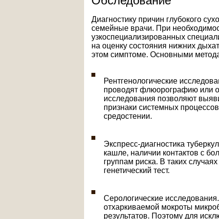
Обследование
Диагностику причин глубокого сух
семейные врачи. При необходимос
узкоспециализированных специал
на оценку состояния нижних дыха
этом симптоме. Основными метод
Рентгенологические исследова
проводят флюорографию или о
исследования позволяют выяви
признаки системных процессов,
средостении.
Экспресс-диагностика туберку
кашле, наличии контактов с б
группам риска. В таких случая
генетический тест.
Серологические исследования. 
отхаркиваемой мокроты микроб
результатов. Поэтому для иск