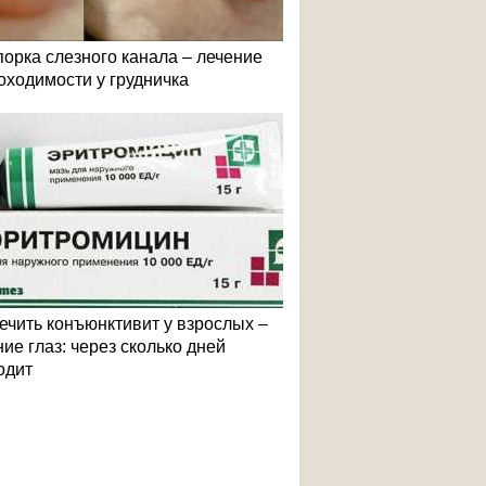
порка слезного канала – лечение
оходимости у грудничка
лечить конъюнктивит у взрослых –
ие глаз: через сколько дней
одит