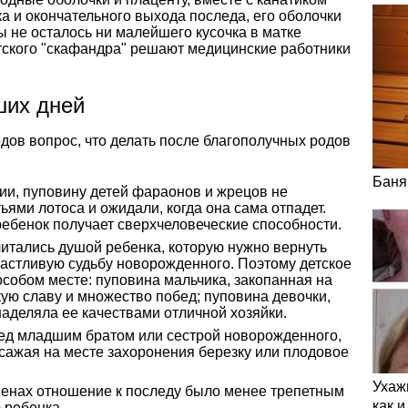
 и окончательного выхода последа, его оболочки
ы не осталось ни малейшего кусочка в матке
ского "скафандра" решают медицинские работники
ших дней
дов вопрос, что делать после благополучных родов
Баня
зии, пуповину детей фараонов и жрецов не
ьями лотоса и ожидали, когда она сама отпадет.
ребенок получает сверхчеловеческие способности.
читались душой ребенка, которую нужно вернуть
частливую судьбу новорожденного. Поэтому детское
собом месте: пуповина мальчика, закопанная на
ую славу и множество побед; пуповина девочки,
аделяла ее качествами отличной хозяйки.
ед младшим братом или сестрой новорожденного,
 сажая на месте захоронения березку или плодовое
Ухаж
енах отношение к последу было менее трепетным
как 
 ребенка.