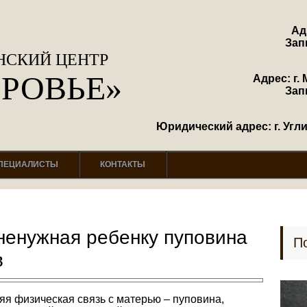
Ад
Зап
СКИЙ ЦЕНТР
ОРОВЬЕ»
Адрес: г. 
Зап
Юридический адрес: г. Углич
ПЕЦИАЛИСТЫ
КОНТАКТЫ
ненужная ребенку пуповина
П
в
яя физическая связь с матерью – пуповина,