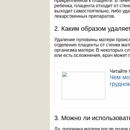
прикрепленной к плаценте. В тече
ребенка, плацента отходит от стен
выходит самостоятельно, либо уд
лекарственных препаратов.
2. Каким образом удаляе
Удаление пуповины матери происх
отделения плаценты от стенки мат
организма матери. В некоторых сл
или есть осложнения, врач может
Читайте 
Чем мо
грудно
3. Можно ли использоват
Да, пуповина матери после родов 