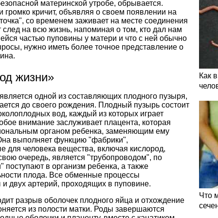
безопасной материнской утробе, обрывается.
и громко кричит, объявляя о своем появлении на
иточка", со временем заживает на месте соединения
 след на всю жизнь, напоминая о том, кто дал нам
шейся частью пуповины у матери и что с ней обычно
просы, нужно иметь более точное представление о
ина.
од жизни»
Как 
чело
 является одной из составляющих плодного пузыря,
вается до своего рождения. Плодный пузырь состоит
околоплодных вод, каждый из которых играет
собое внимание заслуживает плацента, которая
ональным органом ребенка, заменяющим ему
. Она выполняет функцию "фабрики",
 для человека вещества, включая кислород,
 свою очередь, является "трубопроводом", по
" поступают в организм ребенка, а также
ьности плода. Все обменные процессы
и двух артерий, проходящих в пуповине.
Что 
одит разрыв оболочек плодного яйца и отхождение
сече
оняется из полости матки. Роды завершаются
одные оболочки и плаценту, вместе с канатиком