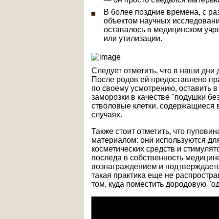
В более поздние времена, с ра
объектом научных исследовани
оставалось в медицинском учр
или утилизации.
Следует отметить, что в наши дни
После родов ей предоставлено пра
по своему усмотрению, оставить 
заморозки в качестве "подушки бе
стволовые клетки, содержащиеся в
случаях.
Также стоит отметить, что пупови
материалом: они используются дл
косметических средств и стимулят
последа в собственность медицин
вознаграждением и подтверждаетс
такая практика еще не распростра
том, куда поместить дородовую "о