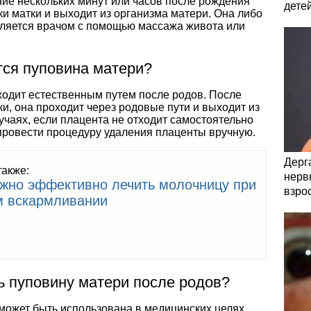
ние нескольких минут или часов после рождения
дете
ки матки и выходит из организма матери. Она либо
аляется врачом с помощью массажа живота или
тся пуповина матери?
одит естественным путем после родов. После
ки, она проходит через родовые пути и выходит из
учаях, если плацента не отходит самостоятельно
 провести процедуру удаления плаценты вручную.
Дерга
также:
нервн
жно эффективно лечить молочницу при
взро
м вскармливании
ь пуповину матери после родов?
может быть использована в медицинских целях.