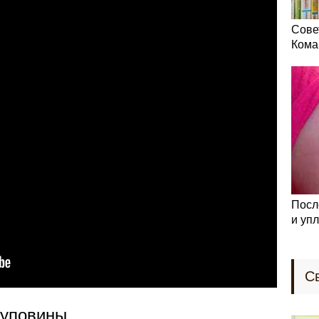
Сове
Кома
Посл
и уп
С
пуповины