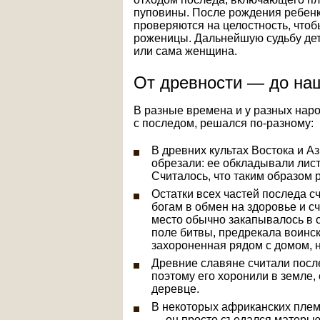
пуповины. После рождения ребенка
проверяются на целостность, чтоб
роженицы. Дальнейшую судьбу дет
или сама женщина.
От древности — до на
В разные времена и у разных наро
с последом, решался по-разному:
В древних культах Востока и А
обрезали: ее обкладывали лист
Считалось, что таким образом 
Остатки всех частей последа с
богам в обмен на здоровье и с
место обычно закапывалось в о
поле битвы, предрекала воинск
захороненная рядом с домом, н
Древние славяне считали посл
поэтому его хоронили в земле,
деревце.
В некоторых африканских плем
— он просто съедался матерью