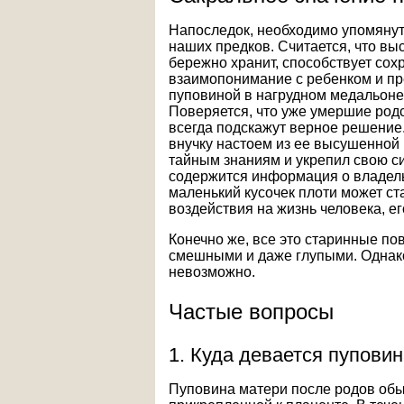
Напоследок, необходимо упомянут
наших предков. Считается, что вы
бережно хранит, способствует со
взаимопонимание с ребенком и пр
пуповиной в нагрудном медальоне 
Поверяется, что уже умершие родс
всегда подскажут верное решение.
внучку настоем из ее высушенной 
тайным знаниям и укрепил свою си
содержится информация о владельц
маленький кусочек плоти может с
воздействия на жизнь человека, ег
Конечно же, все это старинные пов
смешными и даже глупыми. Однако,
невозможно.
Частые вопросы
1. Куда девается пупови
Пуповина матери после родов обы