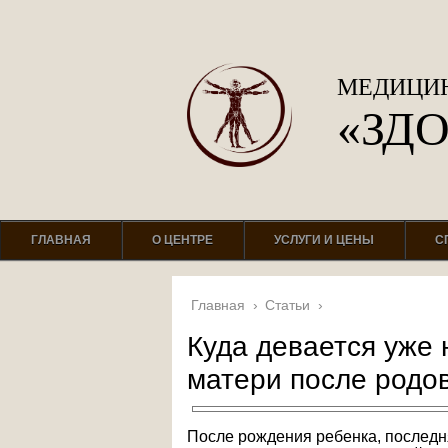
МЕДИЦИН
«ЗД
ГЛАВНАЯ
О ЦЕНТРЕ
УСЛУГИ И ЦЕНЫ
С
Главная
›
Статьи
›
Куда девается уже 
матери после родо
После рождения ребенка, последн