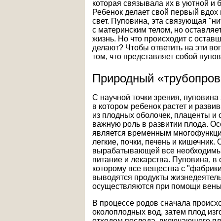
которая связывала их в уютной и 
Ребенок делает свой первый вдох 
свет. Пуповина, эта связующая "н
с материнским телом, но оставляет
жизнь. Но что происходит с остав
делают? Чтобы ответить на эти во
том, что представляет собой пупов
Природный «трубопров
С научной точки зрения, пуповина
в котором ребенок растет и разви
из плодных оболочек, плаценты и 
важную роль в развитии плода. О
является временным многофункци
легкие, почки, печень и кишечник
вырабатывающей все необходимые
питание и лекарства. Пуповина, в
которому все вещества с "фабрики
выводятся продукты жизнедеятел
осуществляются при помощи вены 
В процессе родов сначала происх
околоплодных вод, затем плод изг
отходом последа, включающего пл