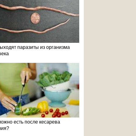
выходят паразиты из организма
века
можно есть после кесарева
ния?