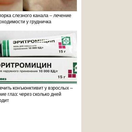
порка слезного канала – лечение
оходимости у грудничка
лечить конъюнктивит у взрослых –
ие глаз: через сколько дней
одит