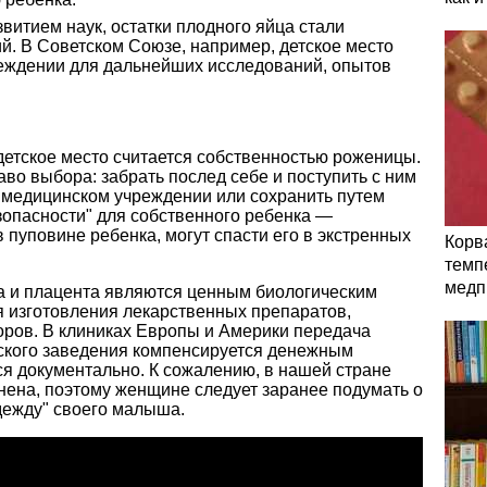
звитием наук, остатки плодного яйца стали
й. В Советском Союзе, например, детское место
еждении для дальнейших исследований, опытов
 детское место считается собственностью роженицы.
во выбора: забрать послед себе и поступить с ним
в медицинском учреждении или сохранить путем
зопасности" для собственного ребенка —
 пуповине ребенка, могут спасти его в экстренных
Корв
темп
медп
на и плацента являются ценным биологическим
я изготовления лекарственных препаратов,
оров. В клиниках Европы и Америки передача
ского заведения компенсируется денежным
я документально. К сожалению, в нашей стране
нена, поэтому женщине следует заранее подумать о
дежду" своего малыша.