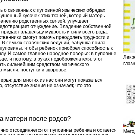
ь о связанных с пуповиной языческих обрядах
сушенный кусочек этих тканей, который матерь
хранению родственных связей, улучшает
едотвращает отчуждение. Владение собственной
придает владельцу мудрость и силу всего рода.
твенники смогут помочь преодолеть трудности и
 В семьях славянских ведуний, бабушка поила
пуповины, чтобы ребенок приобрел способность к
лу. И самое главное народное поверье: в пуповине
Лекр
е, и поэтому, в руках недоброжелателя, этот
глаз
тать сильнейшим средством магического
о мысли, поступки и здоровье.
ерья: для многих из нас они могут показаться
 отсутствие знания не означает, что это
на матери после родов?
чно отсоединяется от пуповины ребенка и остается
Мето