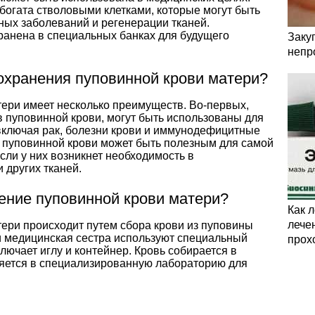
богата стволовыми клетками, которые могут быть
ных заболеваний и регенерации тканей.
ранена в специальных банках для будущего
Заку
непр
охранения пуповинной крови матери?
ери имеет несколько преимуществ. Во-первых,
 пуповинной крови, могут быть использованы для
включая рак, болезни крови и иммунодефицитные
е пуповинной крови может быть полезным для самой
сли у них возникнет необходимость в
 других тканей.
нение пуповинной крови матери?
Как 
лечен
ери происходит путем сбора крови из пуповины
и медицинская сестра используют специальный
прох
лючает иглу и контейнер. Кровь собирается в
ляется в специализированную лабораторию для