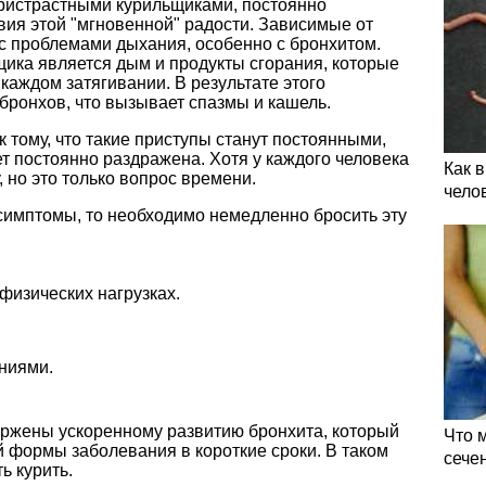
ристрастными курильщиками, постоянно
ия этой "мгновенной" радости. Зависимые от
 с проблемами дыхания, особенно с бронхитом.
щика является дым и продукты сгорания, которые
каждом затягивании. В результате этого
бронхов, что вызывает спазмы и кашель.
к тому, что такие приступы станут постоянными,
ет постоянно раздражена. Хотя у каждого человека
Как 
 но это только вопрос времени.
чело
симптомы, то необходимо немедленно бросить эту
физических нагрузках.
ниями.
ержены ускоренному развитию бронхита, который
Что 
 формы заболевания в короткие сроки. В таком
сече
ь курить.