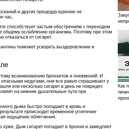
сканий и других процедур курение не
Заку
н час.
непр
ите способствует частым обострениям с переходом
же общему ослаблению организма. Поэтому при этом
 отказаться от сигарет.
 ангины поможет ускорить выздоровление и
шле
тому возникновению бронхитов и пневмоний. И
и опасными недугами, они все равно спрашивают у
Как 
ашля или несколько сигарет в день не повредят.
влияет на нижние дыхательные пути при
лечен
прох
ачного дыма быстро попадают в кровь и
результате происходит временное угнетение
авая ощущение облегчения.
о хуже. Дым сигарет попадает в бронхи и замедляет