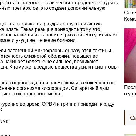
 работать на износ. Если человек продолжает курить
нных препаратов, это создает дополнительную
Сове
Кома
щества оседают на раздраженную слизистую
кашлять. Такая реакция приводит к тому, что
е воспаляется и становится рыхлой. Это усиливает
змов и ухудшает течение болезни.
ели патогенной микрофлоры образуются токсины,
отечность слизистой оболочки, повышение
ка начинает болеть еще сильнее, возникают
ищи. К тому же, вредные вещества усилят симптомы
ания сопровождаются насморком и заложенностью
Посл
абжение организма кислородом. Сигаретный дым
 гипоксию головного мозга.
и уп
о курение во время ОРВИ и гриппа приводит к ряду
:
С
зма;