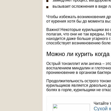
замедляет процесс выздоровле
вызывает осложнения в виде ла
Чтобы избежать возникновения др
от курения хотя бы до момента вы
Важно! Некоторые курильщики во в
полагая, что они не так вредны. Н
находится даже больше угарного г
способствует возникновению боле
Можно ли курить когда
Острый тонзиллит или ангина – эт
воспалением миндалин и глоточно
проникновение в организм бактери
Продолжительность острого тонзилл
курильщиков является довольно д
болях в горле, курильщики не отк
Читайте 
Сухой 