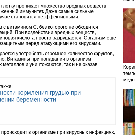
 глотку проникает множество вредных веществ,
ниженный иммунитет. Даже самые сильные
лучае становятся неэффективными.
м с витамином С, без которого не обходится
екций. При воздействии вредных веществ,
биновая кислота просто разрушается. Организм еще
еззащитным перед атакующими его вирусами.
рается употреблять огромное количество фруктов,
зно. Витамины при попадании в организм
 металлов и уничтожаются, так и не оказав
Корв
темп
медп
также:
ности кормления грудью при
лении беременности
 происходит в организме при вирусных инфекциях,