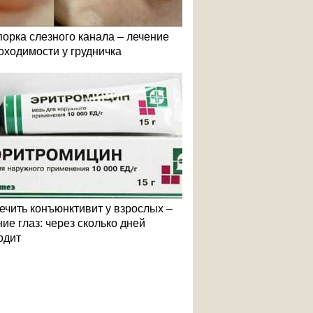
порка слезного канала – лечение
оходимости у грудничка
лечить конъюнктивит у взрослых –
ие глаз: через сколько дней
одит