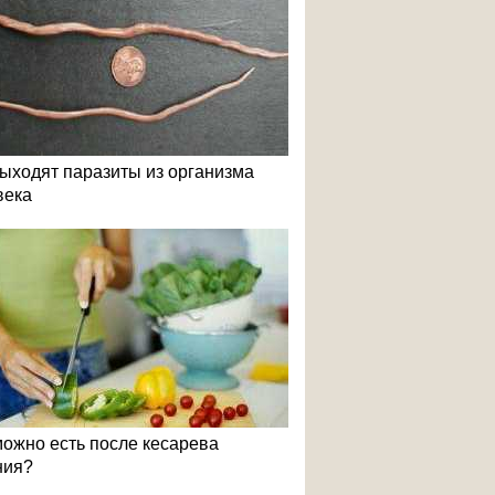
выходят паразиты из организма
века
можно есть после кесарева
ния?