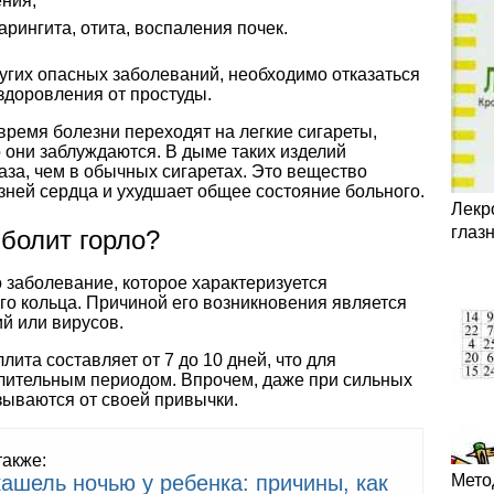
ния;
рингита, отита, воспаления почек.
угих опасных заболеваний, необходимо отказаться
здоровления от простуды.
ремя болезни переходят на легкие сигареты,
о они заблуждаются. В дыме таких изделий
аза, чем в обычных сигаретах. Это вещество
зней сердца и ухудшает общее состояние больного.
Лекр
глаз
 болит горло?
о заболевание, которое характеризуется
го кольца. Причиной его возникновения является
й или вирусов.
ита составляет от 7 до 10 дней, что для
лительным периодом. Впрочем, даже при сильных
азываются от своей привычки.
также:
кашель ночью у ребенка: причины, как
Мето