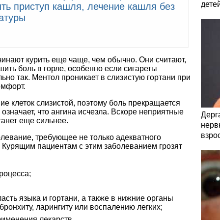
дете
ить приступ кашля, лечение кашля без
атуры
инают курить еще чаще, чем обычно. Они считают,
ить боль в горле, особенно если сигареты
льно так. Ментол проникает в слизистую гортани при
омфорт.
е клеток слизистой, поэтому боль прекращается
 означает, что ангина исчезла. Вскоре неприятные
Дерга
танет еще сильнее.
нервн
взро
олевание, требующее не только адекватного
. Курящим пациентам с этим заболеванием грозят
роцесса;
сть языка и гортани, а также в нижние органы
 бронхиту, ларингиту или воспалению легких;
именения лекарств.