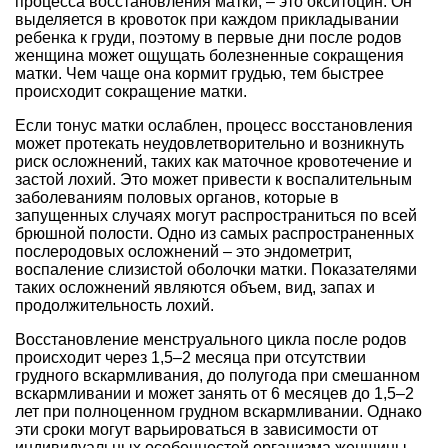
процесса восстановления матки, – это окситоцин. Он
выделяется в кровоток при каждом прикладывании
ребенка к груди, поэтому в первые дни после родов
женщина может ощущать болезненные сокращения
матки. Чем чаще она кормит грудью, тем быстрее
происходит сокращение матки.
Если тонус матки ослаблен, процесс восстановления
может протекать неудовлетворительно и возникнуть
риск осложнений, таких как маточное кровотечение и
застой лохий. Это может привести к воспалительным
заболеваниям половых органов, которые в
запущенных случаях могут распространиться по всей
брюшной полости. Одно из самых распространенных
послеродовых осложнений – это эндометрит,
воспаление слизистой оболочки матки. Показателями
таких осложнений являются объем, вид, запах и
продолжительность лохий.
Восстановление менструального цикла после родов
происходит через 1,5–2 месяца при отсутствии
грудного вскармливания, до полугода при смешанном
вскармливании и может занять от 6 месяцев до 1,5–2
лет при полноценном грудном вскармливании. Однако
эти сроки могут варьироваться в зависимости от
индивидуальных особенностей организма женщины.