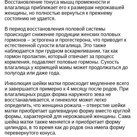
Восстановление тонуса мышц промежности и
влагалища приближает его к размерам нерожавшей
женщины, но полностью вернуться к прежнему
состоянию не удается.
В период восстановления половой системы
происходит снижение продукции женских половых
гормонов – эстрогена и прогестерона, что приводит к
естественной сухости влагалища. Это также
наблюдается при грудном вскармливании, так как
гормон пролактин, который отвечает за процесс
кормления, подавляет половые гормоны. Сухость
влагалища у кормящей мамы может продолжаться до
полугода или даже года.
Инволюция шейки матки происходит медленнее всего
и завершается примерно к 4 месяцу после родов. При
влагалищных родах форма наружного зева не
восстанавливается, и гинеколог может легко
определить, что женщина рожала – отверстие шейки
матки приобретает щелевидную форму вместо круглой
формы, характерной для нерожавшей женщины. Сама
шейка матки также меняется и приобретает форму
цилиндра, в то время как до родов она имела форму
перевернутого конуса.