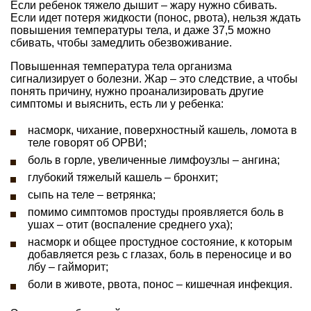
Если ребенок тяжело дышит – жару нужно сбивать.
Если идет потеря жидкости (понос, рвота), нельзя ждать
повышения температуры тела, и даже 37,5 можно
сбивать, чтобы замедлить обезвоживание.
Повышенная температура тела организма
сигнализирует о болезни. Жар – это следствие, а чтобы
понять причину, нужно проанализировать другие
симптомы и выяснить, есть ли у ребенка:
насморк, чихание, поверхностный кашель, ломота в
теле говорят об ОРВИ;
боль в горле, увеличенные лимфоузлы – ангина;
глубокий тяжелый кашель – бронхит;
сыпь на теле – ветрянка;
помимо симптомов простуды проявляется боль в
ушах – отит (воспаление среднего уха);
насморк и общее простудное состояние, к которым
добавляется резь с глазах, боль в переносице и во
лбу – гайморит;
боли в животе, рвота, понос – кишечная инфекция.