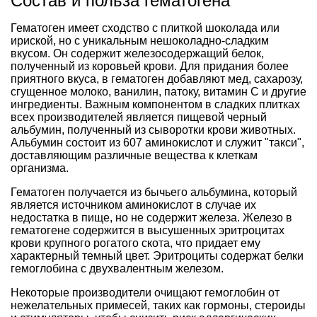
Состав и польза гематогена
Гематоген имеет сходство с плиткой шоколада или
ириской, но с уникальным нешоколадно-сладким
вкусом. Он содержит железосодержащий белок,
полученный из коровьей крови. Для придания более
приятного вкуса, в гематоген добавляют мед, сахарозу,
сгущенное молоко, ванилин, патоку, витамин С и другие
ингредиенты. Важным компонентом в сладких плитках
всех производителей является пищевой черный
альбумин, полученный из сыворотки крови животных.
Альбумин состоит из 607 аминокислот и служит "такси",
доставляющим различные вещества к клеткам
организма.
Гематоген получается из бычьего альбумина, который
является источником аминокислот в случае их
недостатка в пище, но не содержит железа. Железо в
гематогене содержится в высушенных эритроцитах
крови крупного рогатого скота, что придает ему
характерный темный цвет. Эритроциты содержат белки
гемоглобина с двухвалентным железом.
Некоторые производители очищают гемоглобин от
нежелательных примесей, таких как гормоны, стероиды