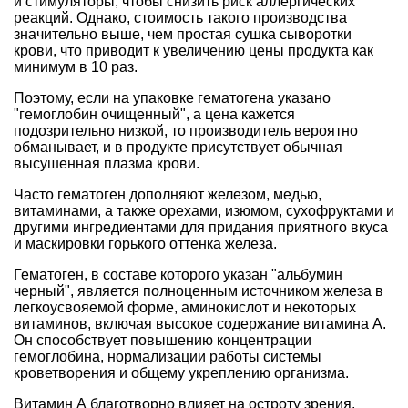
и стимуляторы, чтобы снизить риск аллергических
реакций. Однако, стоимость такого производства
значительно выше, чем простая сушка сыворотки
крови, что приводит к увеличению цены продукта как
минимум в 10 раз.
Поэтому, если на упаковке гематогена указано
"гемоглобин очищенный", а цена кажется
подозрительно низкой, то производитель вероятно
обманывает, и в продукте присутствует обычная
высушенная плазма крови.
Часто гематоген дополняют железом, медью,
витаминами, а также орехами, изюмом, сухофруктами и
другими ингредиентами для придания приятного вкуса
и маскировки горького оттенка железа.
Гематоген, в составе которого указан "альбумин
черный", является полноценным источником железа в
легкоусвояемой форме, аминокислот и некоторых
витаминов, включая высокое содержание витамина А.
Он способствует повышению концентрации
гемоглобина, нормализации работы системы
кроветворения и общему укреплению организма.
Витамин А благотворно влияет на остроту зрения,