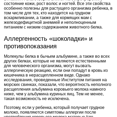
состояние кожи, рост волос и ногтей. Все эти свойства
особенно полезны для растущего организма ребенка, в
том числе для тех, кто находится на грудном
вскармливании, а также для кормящих мам с
железодефицитной анемией и неполноценным
питанием с низким содержанием животного белка.
Аллергенность «шоколадки» и
противопоказания
Молекулы белка в бычьем альбумине, а также во всех
других белках, которые не являются естественными
для человеческого организма, могут вызвать
аллергическую реакцию, если они попадут в кровь из
кишечника в нерасщепленном виде. Однако
исследования, проведенные Институтом питания на
морских свинках, показали, что вероятность неполного
расщепления альбумина коровьего молока намного
ниже, чем у альбумина куриных яиц. Тем не менее,
такая возможность не исключена.
Поэтому, если у ребенка, который получает грудное
молоко, появляются симптомы аллергии после
употребления коровьего молока матерью (где