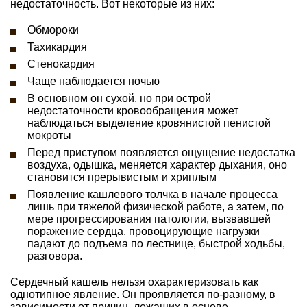
недостаточность. Вот некоторые из них:
Обмороки
Тахикардия
Стенокардия
Чаще наблюдается ночью
В основном он сухой, но при острой
недостаточности кровообращения может
наблюдаться выделение кровянистой пенистой
мокроты
Перед приступом появляется ощущение недостатка
воздуха, одышка, меняется характер дыхания, оно
становится прерывистым и хриплым
Появление кашлевого толчка в начале процесса
лишь при тяжелой физической работе, а затем, по
мере прогрессирования патологии, вызвавшей
поражение сердца, провоцирующие нагрузки
падают до подъема по лестнице, быстрой ходьбы,
разговора.
Сердечный кашель нельзя охарактеризовать как
однотипное явление. Он проявляется по-разному, в
зависимости от причин, лежащих в основе