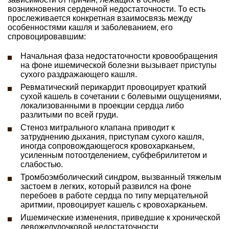
возникновения сердечной недостаточности. То есть
прослеживается конкретная взаимосвязь между
особенностями кашля и заболеванием, его
спровоцировавшим:
Начальная фаза недостаточности кровообращения
на фоне ишемической болезни вызывает приступы
сухого раздражающего кашля.
Ревматический перикардит провоцирует краткий
сухой кашель в сочетании с болевыми ощущениями,
локализованными в проекции сердца либо
разлитыми по всей груди.
Стеноз митрального клапана приводит к
затруднению дыхания, приступам сухого кашля,
иногда сопровождающегося кровохарканьем,
усиленным потоотделением, субфебрилитетом и
слабостью.
Тромбоэмболический синдром, вызванный тяжелым
застоем в легких, который развился на фоне
перебоев в работе сердца по типу мерцательной
аритмии, провоцирует кашель с кровохарканьем.
Ишемические изменения, приведшие к хронической
левожелудочковой недостаточности