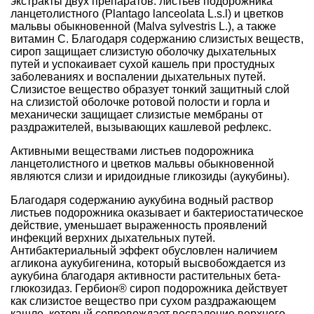
экстракты двух препаратов: листьев подорожника
ланцетолистного (Plantago lanceolata L.s.l) и цветков
мальвы обыкновенной (Malva sylvestris L.), а также
витамин C. Благодаря содержанию слизистых веществ,
сироп защищает слизистую оболочку дыхательных
путей и успокаивает сухой кашель при простудных
заболеваниях и воспалении дыхательных путей.
Слизистое вещество образует тонкий защитный слой
на слизистой оболочке ротовой полости и горла и
механически защищает слизистые мембраны от
раздражителей, вызывающих кашлевой рефлекс.
Активными веществами листьев подорожника
ланцетолистного и цветков мальвы обыкновенной
являются слизи и иридоидные гликозиды (аукубины).
Благодаря содержанию аукубина водный раствор
листьев подорожника оказывает и бактериостатическое
действие, уменьшает выраженность проявлений
инфекций верхних дыхательных путей.
Антибактериальный эффект обусловлен наличием
агликона аукубигенина, который высвобождается из
аукубина благодаря активности растительных бета-
глюкозидаз. Гербион® сироп подорожника действует
как слизистое вещество при сухом раздражающем
кашле, который сопровождает воспаление верхнего