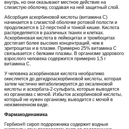
внутрь, но они оказывают местное действие на
слизистую оболочку, создавая на ней защитный слой.
Абсорбция аскорбиновой кислоты (витамина С)
начинается в слизистой оболочке ротовой полости и
продолжается в 12-перстной и тонкой кишке. Кислота
распределяется в различных тканях и клетках.
Аскорбиновая кислота в лейкоцитах и тромбоцитах
достигает более высоких концентраций, чем в
эритроцитах и в плазме. Примерно 25% витамина С
связывается с белками плазмы. В организме здорового
взрослого человека содержится примерно 1,5 г
витамина С.
У человека аскорбиновая кислота необратимо
окисляется до дегидроаскорбиновой кислоты, которая
затем частично метаболизируется до оксалиновой
кислоты и аскорбата-2-сульфата, которые выводятся
из организма с мочой. Избыток аскорбиновой кислоты,
который не нужен организму, выводится с мочой в
неизмененном виде.
Фармакодинамика
Гербион® сироп подорожника содержит водные