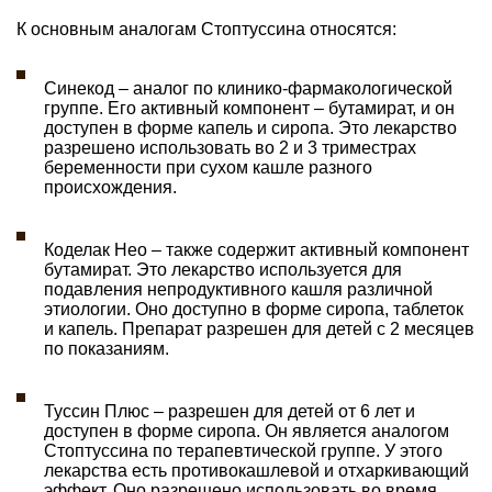
К основным аналогам Стоптуссина относятся:
Синекод – аналог по клинико-фармакологической
группе. Его активный компонент – бутамират, и он
доступен в форме капель и сиропа. Это лекарство
разрешено использовать во 2 и 3 триместрах
беременности при сухом кашле разного
происхождения.
Коделак Нео – также содержит активный компонент
бутамират. Это лекарство используется для
подавления непродуктивного кашля различной
этиологии. Оно доступно в форме сиропа, таблеток
и капель. Препарат разрешен для детей с 2 месяцев
по показаниям.
Туссин Плюс – разрешен для детей от 6 лет и
доступен в форме сиропа. Он является аналогом
Стоптуссина по терапевтической группе. У этого
лекарства есть противокашлевой и отхаркивающий
эффект. Оно разрешено использовать во время