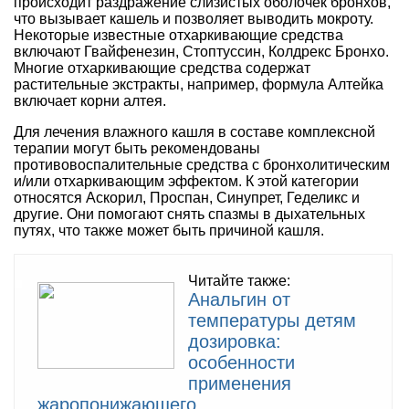
происходит раздражение слизистых оболочек бронхов,
что вызывает кашель и позволяет выводить мокроту.
Некоторые известные отхаркивающие средства
включают Гвайфенезин, Стоптуссин, Колдрекс Бронхо.
Многие отхаркивающие средства содержат
растительные экстракты, например, формула Алтейка
включает корни алтея.
Для лечения влажного кашля в составе комплексной
терапии могут быть рекомендованы
противовоспалительные средства с бронхолитическим
и/или отхаркивающим эффектом. К этой категории
относятся Аскорил, Проспан, Синупрет, Геделикс и
другие. Они помогают снять спазмы в дыхательных
путях, что также может быть причиной кашля.
Читайте также:
Анальгин от
температуры детям
дозировка:
особенности
применения
жаропонижающего