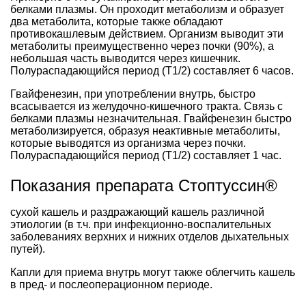
белками плазмы. Он проходит метаболизм и образует
два метаболита, которые также обладают
противокашлевым действием. Организм выводит эти
метаболиты преимущественно через почки (90%), а
небольшая часть выводится через кишечник.
Полураспадающийся период (T1/2) составляет 6 часов.
Гвайфенезин, при употреблении внутрь, быстро
всасывается из желудочно-кишечного тракта. Связь с
белками плазмы незначительная. Гвайфенезин быстро
метаболизируется, образуя неактивные метаболиты,
которые выводятся из организма через почки.
Полураспадающийся период (T1/2) составляет 1 час.
Показания препарата Стоптуссин®
сухой кашель и раздражающий кашель различной
этиологии (в т.ч. при инфекционно-воспалительных
заболеваниях верхних и нижних отделов дыхательных
путей).
Капли для приема внутрь могут также облегчить кашель
в пред- и послеоперационном периоде.