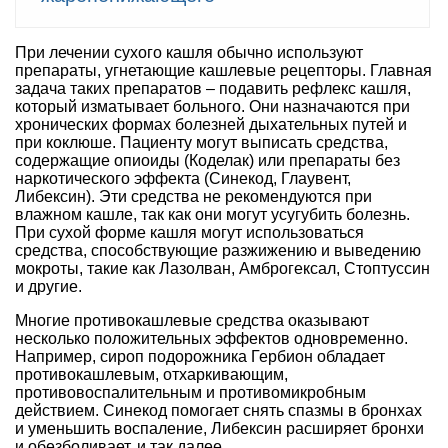
При лечении сухого кашля обычно используют
препараты, угнетающие кашлевые рецепторы. Главная
задача таких препаратов – подавить рефлекс кашля,
который изматывает больного. Они назначаются при
хронических формах болезней дыхательных путей и
при коклюше. Пациенту могут выписать средства,
содержащие опиоиды (Коделак) или препараты без
наркотического эффекта (Синекод, Глаувент,
Либексин). Эти средства не рекомендуются при
влажном кашле, так как они могут усугубить болезнь.
При сухой форме кашля могут использоваться
средства, способствующие разжижению и выведению
мокроты, такие как Лазолван, Амброгексал, Стоптуссин
и другие.
Многие противокашлевые средства оказывают
несколько положительных эффектов одновременно.
Например, сироп подорожника Гербион обладает
противокашлевым, отхаркивающим,
противовоспалительным и противомикробным
действием. Синекод помогает снять спазмы в бронхах
и уменьшить воспаление, Либексин расширяет бронхи
и обезболивает, и так далее.