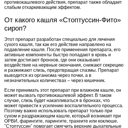
противокашлевого действия, препарат также обладает
слабым отхаркивающим эффектом.
От какого кашля «Стоптуссин-Фито»
сироп?
Этот препарат разработан специально для лечения
сухого кашля, так как его действие направлено на
подавление кашля. После применения препарата, его
активные компоненты быстро попадают в кровь и
затем достигают бронхов, где они оказывают
воздействие на нервные окончания, снижают секрецию
и разжижают слизь, предотвращая спазмы. Препарат
выводится из организма через почки, а в
незначительных количествах – через кишечник.
Если принимать этот препарат при влажном кашле, он
может вызвать противокашлевой эффект. В таком
случае, слизь будет накапливаться в бронхах, что
может привести к усилению воспалительного процесса.
Поэтому важно использовать препарат только при
сухом и раздражающем кашле, который возникает при
ОРВИ, фарингите, ларингите, трахеите или коклюше.
"Стоптуссин" помогает смягчить верхние дыхательные