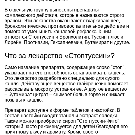
В отдельную группу вынесены препараты
комплексного действия, которые назначаются строго
врачом. Эти лекарства оказывают отхаркивающее,
бронхолитическое, противовоспалительное действие и
помогают уменьшить кашлевой рефлекс. К ним
относятся Стоптуссин и Бронхолитин, Туссин плюс и
Лорейн, Протиазин, Гексапневмин, Бутамират и другие.
Что за лекарство «Стоптуссин»?
Само название препарата, содержащее слово "стоп",
указывает на его способность останавливать кашель.
Это лекарство разработано специально для сухого
кашля. Действующее вещество гвайфенезин помогает
рассасывать мокроту, устраняя ее. А другое вещество
– бутамират цитрат – снимает боль в горле и снижает
позывы к кашлю.
Препарат доступен в форме таблеток и настойки. В
состав настойки входят этанол и экстракт солодки.
Также можно приобрести сироп "Стоптуссин-Фито",
который часто рекомендуется для детей благодаря его
приятному вкусу и аромату. Кроме своего