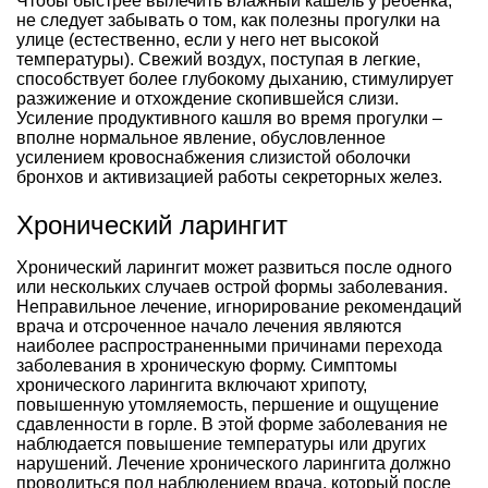
Чтобы быстрее вылечить влажный кашель у ребенка,
не следует забывать о том, как полезны прогулки на
улице (естественно, если у него нет высокой
температуры). Свежий воздух, поступая в легкие,
способствует более глубокому дыханию, стимулирует
разжижение и отхождение скопившейся слизи.
Усиление продуктивного кашля во время прогулки –
вполне нормальное явление, обусловленное
усилением кровоснабжения слизистой оболочки
бронхов и активизацией работы секреторных желез.
Хронический ларингит
Хронический ларингит может развиться после одного
или нескольких случаев острой формы заболевания.
Неправильное лечение, игнорирование рекомендаций
врача и отсроченное начало лечения являются
наиболее распространенными причинами перехода
заболевания в хроническую форму. Симптомы
хронического ларингита включают хрипоту,
повышенную утомляемость, першение и ощущение
сдавленности в горле. В этой форме заболевания не
наблюдается повышение температуры или других
нарушений. Лечение хронического ларингита должно
проводиться под наблюдением врача, который после