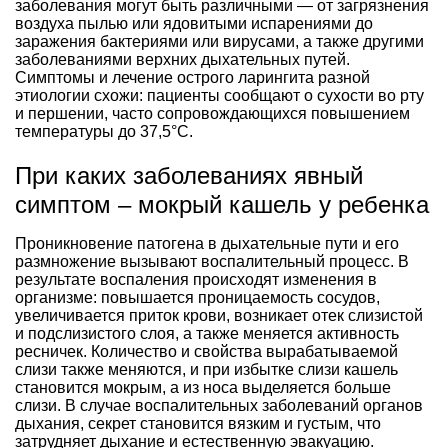
заболевания могут быть различными — от загрязнения
воздуха пылью или ядовитыми испарениями до
заражения бактериями или вирусами, а также другими
заболеваниями верхних дыхательных путей.
Симптомы и лечение острого ларингита разной
этиологии схожи: пациенты сообщают о сухости во рту
и першении, часто сопровождающихся повышением
температуры до 37,5°С.
При каких заболеваниях явный
симптом – мокрый кашель у ребенка
Проникновение патогена в дыхательные пути и его
размножение вызывают воспалительный процесс. В
результате воспаления происходят изменения в
организме: повышается проницаемость сосудов,
увеличивается приток крови, возникает отек слизистой
и подслизистого слоя, а также меняется активность
ресничек. Количество и свойства вырабатываемой
слизи также меняются, и при избытке слизи кашель
становится мокрым, а из носа выделяется больше
слизи. В случае воспалительных заболеваний органов
дыхания, секрет становится вязким и густым, что
затрудняет дыхание и естественную эвакуацию.