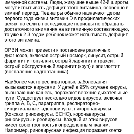
иммунной системы. Люди, живущие выше 42-й широты,
могут испытывать дефицит этого витамина, особенно в
зимний период. Педиатры обычно назначают детям
первого года жизни витамин D в профилактических
целях, но если в последующие периоды не обращать
достаточного внимания на витаминную составляющую,
то уже к 2-3 годам ребенок может испытывать дефицит
этого витамина.
ОРВИ может привести к постановке различных
диагнозов, включая острый насморк, синусит, острый
фарингит и тонзиллит, острый ларингит и трахеит,
острый обструктивный ларингит (круп) и эпиглоттит
(воспаление надгортанника).
Наиболее часто респираторные заболевания
вызываются вирусами. У детей в 95% случаев вирусы,
вызывающие кашель, поражают верхние дыхательные
пути. Существует несколько видов вирусов, включая
гриппа А, В, С, парагриппа, респираторно-
синцитиальные, аденовирусы, пикоронавирусы
(Коксаки, риновирусы, ЕСНО), коронавирусы,
риновирусы и реовирусы. Каждый из этих вирусов
имеет свою тропность к определенным тканям.
Например, риновирусная инфекция поражает клетки