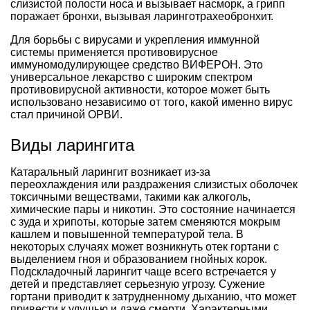
слизистой полости носа и вызывает насморк, а грипп
поражает бронхи, вызывая ларинготрахеобронхит.
Для борьбы с вирусами и укрепления иммунной
системы применяется противовирусное
иммуномодулирующее средство ВИФЕРОН. Это
универсальное лекарство с широким спектром
противовирусной активности, которое может быть
использовано независимо от того, какой именно вирус
стал причиной ОРВИ.
Виды ларингита
Катаральный ларингит возникает из-за
переохлаждения или раздражения слизистых оболочек
токсичными веществами, такими как алкоголь,
химические пары и никотин. Это состояние начинается
с зуда и хрипоты, которые затем сменяются мокрым
кашлем и повышенной температурой тела. В
некоторых случаях может возникнуть отек гортани с
выделением гноя и образованием гнойных корок.
Подскладочный ларингит чаще всего встречается у
детей и представляет серьезную угрозу. Сужение
гортани приводит к затрудненному дыханию, что может
привести к удушью и даже смерти. Характерными