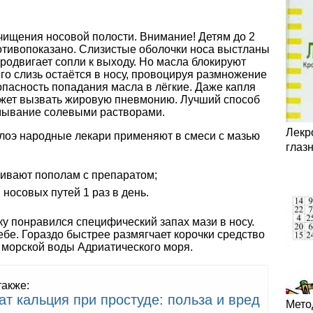
чищения носовой полости. Внимание! Детям до 2
ротивопоказано. Слизистые оболочки носа выстланы
родвигает сопли к выходу. Но масла блокируют
его слизь остаётся в носу, провоцируя размножение
 опасность попадания масла в лёгкие. Даже капля
может вызвать жировую пневмонию. Лучший способ
омывание солевыми растворами.
Лекр
алоэ народные лекари применяют в смеси с мазью
глаз
шивают пополам с препаратом;
 носовых путей 1 раз в день.
у понравился специфический запах мази в носу.
ебе. Гораздо быстрее размягчает корочки средство
 морской воды Адриатического моря.
также:
ат кальция при простуде: польза и вред
Мето