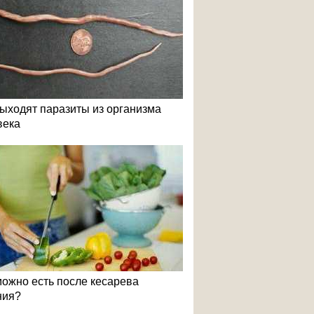
выходят паразиты из организма
века
можно есть после кесарева
ния?