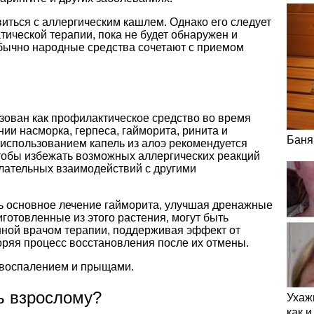
виться с аллергическим кашлем. Однако его следует
тической терапии, пока не будет обнаружен и
Обычно народные средства сочетают с приемом
зован как профилактическое средство во время
нии насморка, герпеса, гайморита, ринита и
Баня
 использованием капель из алоэ рекомендуется
чтобы избежать возможных аллергических реакций
лательных взаимодействий с другими
ь основное лечение гайморита, улучшая дренажные
иготовленные из этого растения, могут быть
ной врачом терапии, поддерживая эффект от
ряя процесс восстановления после их отмены.
 воспалением и прыщами.
ь взрослому?
Ухаж
как 