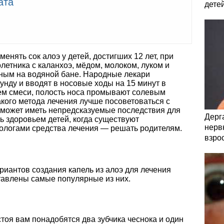
ата
дете
енять сок алоэ у детей, достигших 12 лет, при
летника с каланхоэ, мёдом, молоком, луком и
ным на водяной бане. Народные лекари
нду и вводят в носовые ходы на 15 минут в
ем смеси, полость носа промывают солевым
кого метода лечения лучше посоветоваться с
 может иметь непредсказуемые последствия для
Дерга
ь здоровьем детей, когда существуют
нервн
ологами средства лечения — решать родителям.
взро
ы
иантов создания капель из алоэ для лечения
тавлены самые популярные из них.
тоя вам понадобятся два зубчика чеснока и один