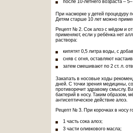
после 10-летнего возраста – 5–
При насморке у детей процедуру п
Детям старше 10 лет можно приме
Рецепт № 2. Сок алоэ с мёдом и о
применяют, если у ребёнка нет алл
раствора:
кипятят 0,5 литра воды, с добав
сняв с огня, оставляют настаив
затем смешивают по 2 ст. л. от
Закапать в носовые ходы рекоменд
дней. С точки зрения медицины, с
противоречит здравому смыслу. В
бактерий в носу. Таким образом, 
антисептическое действие алоэ.
Рецепт № 3. При корочках в носу г
1 часть сока алоэ;
3 части оливкового масла;