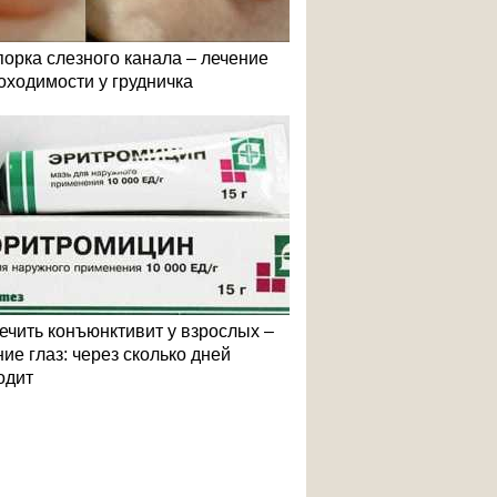
порка слезного канала – лечение
оходимости у грудничка
лечить конъюнктивит у взрослых –
ие глаз: через сколько дней
одит