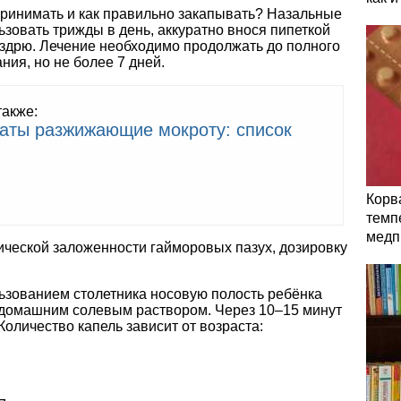
принимать и как правильно закапывать? Назальные
ьзовать трижды в день, аккуратно внося пипеткой
оздрю. Лечение необходимо продолжать до полного
ия, но не более 7 дней.
также:
аты разжижающие мокроту: список
Корв
темп
медп
ической заложенности гайморовых пазух, дозировку
ьзованием столетника носовую полость ребёнка
домашним солевым раствором. Через 10–15 минут
Количество капель зависит от возраста: