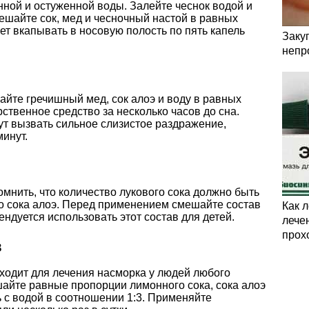
ной и остуженной воды. Залейте чеснок водой и
мешайте сок, мед и чесночный настой в равных
ет вкапывать в носовую полость по пять капель
Заку
непр
йте гречишный мед, сок алоэ и воду в равных
ственное средство за несколько часов до сна.
ут вызвать сильное слизистое раздражение,
минут.
омнить, что количество лукового сока должно быть
о сока алоэ. Перед применением смешайте состав
Как 
ендуется использовать этот состав для детей.
лечен
прох
в
ходит для лечения насморка у людей любого
шайте равные пропорции лимонного сока, сока алоэ
ь с водой в соотношении 1:3. Применяйте