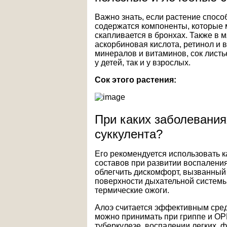
Важно знать, если растение спосо
содержатся компоненты, которые м
скапливается в бронхах. Также в 
аскорбиновая кислота, ретинол и 
минералов и витаминов, сок листь
у детей, так и у взрослых.
Сок этого растения:
При каких заболевания
суккулента?
Его рекомендуется использовать к
составов при развитии воспаления
облегчить дискомфорт, вызванны
поверхности дыхательной системы 
термические ожоги.
Алоэ считается эффективным сред
можно принимать при гриппе и ОР
туберкулезе, воспалении легких, 