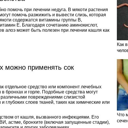
бно помочь при лечении недуга. В мякоти растения
огут помочь разжижить и вывести слизь, которая
мякоти содержатся витамины группы В,
витамин Е. Благодаря сочетанию аминокислот,
ев алоэ может быть полезен при лечении кашля как
Как 
чело
х можно применять сок
ак отдельное средство или компонент лечебных
 в бронхах и горле. Подобные средства могут
й различными повреждениями слизистой
и глубоких слоев тканей, таких как химические или
Что 
ством от кашля, вызванного инфекциями. Его
сече
ВИ, астме, бронхите (включая запущенные стадии),
фарингите и других заболеваниях.