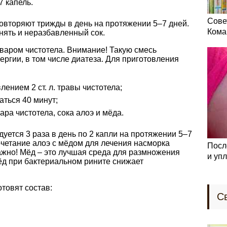
7 капель.
Сове
овторяют трижды в день на протяжении 5–7 дней.
Кома
нять и неразбавленный сок.
тваром чистотела. Внимание! Такую смесь
ергии, в том числе диатеза. Для приготовления
лением 2 ст. л. травы чистотела;
аться 40 минут;
вара чистотела, сока алоэ и мёда.
уется 3 раза в день по 2 капли на протяжении 5–7
очетание алоэ с мёдом для лечения насморка
Посл
ажно! Мёд – это лучшая среда для размножения
и уп
мёд при бактериальном рините снижает
отовят состав:
С