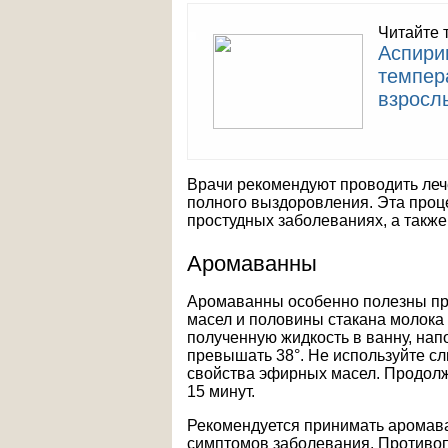
Читайте 
Аспири
темпер
взросл
Врачи рекомендуют проводить ле
полного выздоровления. Эта проц
простудных заболеваниях, а также
Аромаванны
Аромаванны особенно полезны при
масел и половины стакана молока
полученную жидкость в ванну, нап
превышать 38°. Не используйте с
свойства эфирных масел. Продолж
15 минут.
Рекомендуется принимать аромаван
симптомов заболевания. Противо