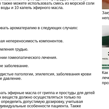
 также можете использовать смесь из морской соли
 воды и 10 капель эфирного масла.
Зак
неп
овать ароматерапию в следующих случаях:
ная непереносимость компонентов.
рмления грудью.
ии гомеопатического лечения.
ое заболевание.
Как
судистые патологии, эпилепсия, заболевания крови
леч
е давление.
про
ать эфирные масла от гриппа и простуды для детей
х веществ должно осуществляться только по
 определить допустимую дозировку, учитывая
ндивидуальные особенности пациента. Также