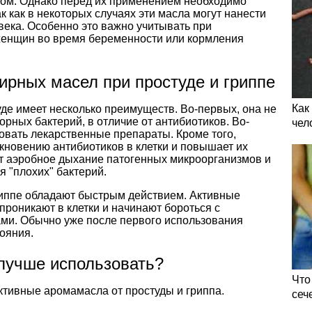
ом. Однако перед их применением необходимо
к как в некоторых случаях эти масла могут нанести
века. Особенно это важно учитывать при
 женщин во время беременности или кормления
рных масел при простуде и гриппе
Как
де имеет несколько преимуществ. Во-первых, она не
рных бактерий, в отличие от антибиотиков. Во-
чел
овать лекарственные препараты. Кроме того,
кновению антибиотиков в клетки и повышает их
т аэробное дыхание патогенных микроорганизмов и
я "плохих" бактерий.
иппе обладают быстрым действием. Активные
проникают в клетки и начинают бороться с
ми. Обычно уже после первого использования
ояния.
лучше использовать?
Что
тивные аромамасла от простуды и гриппа.
сеч