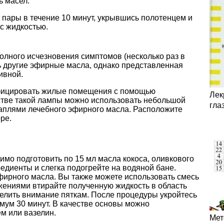
ь масел.
пары в течение 10 минут, укрывшись полотенцем и
 с жидкостью.
олного исчезновения симптомов (несколько раз в
ь другие эфирные масла, однако представленная
ивной.
нфицировать жилые помещения с помощью
Лек
стве такой лампы можно использовать небольшой
гла
каплями лечебного эфирного масла. Расположите
ре.
мо подготовить по 15 мл масла кокоса, оливкового
едиенты и слегка подогрейте на водяной бане.
фирного масла. Вы также можете использовать смесь
ениями втирайте полученную жидкость в область
уделить внимание пяткам. После процедуры укройтесь
мум 30 минут. В качестве основы можно
м или вазелин.
Мет