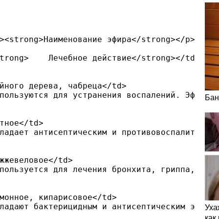
><strong>Наименование эфира</strong></p>

trong>    Лечебное действие</strong></td>

йного дерева, чабреца</td>

пользуются для устранения воспалений. Эфиры ч
Бан
тное</td>

ладает антисептическим и противовоспалительны
жжевеловое</td>

пользуется для лечения бронхита, гриппа, анги
монное, кипарисовое</td>

ладают бактерицидным и антисептическим эффект
Уха
как