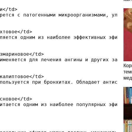
и</td>

рется с патогенными микроорганизмами, улучшае
хтовое</td>

ляется одним из наиболее эффективных эфиров п
змариновое</td>

именяется для лечения ангины и других заболев
Кор
тем
калиптовое</td>

мед
пользуется при бронхитах. Обладает антисептич
сновое</td>

итается одним из наиболее популярных эфиров п