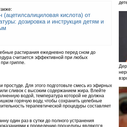
дет
также:
н (ацетилсалициловая кислота) от
атуры: дозировка и инструкция детям и
ым
чебные растирания ежедневно перед сном до
едура считается эффективной при любых
 при гриппе.
Дер
нер
взр
 простуде. Для этого подготовьте смесь из эфирных
 или сливок с высоким содержанием жира. Влейте
олненную водой, температура которой не должна
лишком горячую воду, чтобы сохранить целебные
ительность терапевтической процедуры составляет
ну один раз в сутки до полного устранения
показаниями к проведению процедуры являются