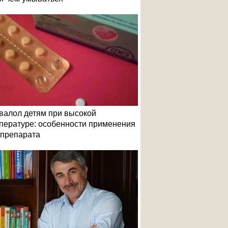
т общее состояние больного и помогает удалить
ри простудных заболеваниях. Масло пихты облад
аний дыхательных путей, воспаления горла. Мас
валол детям при высокой
пературе: особенности применения
препарата
еским, жаропонижающим, противовоспалительным,
ри простуде благодаря широкому спектру действ