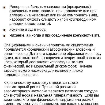
Ринорея с обильным слизистым (прозрачным)
отделяемым (как правило, при поллинозе или при
аллергии на животных или иные компоненты) или,
наоборот, сухость слизистых (при круглогодичном
аллергическом рините);
Жжение и зуд в носу;
Чихание, а иногда и присоединение конъюнктивита.
Специфичными и очень неприятными симптомами
проявляется хронический атрофический зловонный
ринит – озена. Для него характерно образование в носу
сухих, плотных гнойных корочек и неприятный запах из
носа, который доставляет человеку не только
физический, но и моральный дискомфорт. Течение
атрофического насморка длительное и плохо
поддается лечению.
К хроническому насморку относится также
вазомоторный ринит. Причиной развития
вазомоторного насморка является патология сосудов
слизистой носа и назальная гиперактивность. Если вы
замечаете, что при физической нагрузке или резкой
смене температуры (например, при входе с морозного