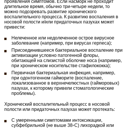
проявления симптомов. Если насморк не проходит
длительное время, обычно три-четыре недели, то
можно подозревать развитие хронического
воспалительного процесса. К развитию воспаления в
носовой полости и/или придаточных пазухах может
привести:
Нелеченное или недолеченное острое вирусное
заболевание (например, при вирусах герпеса);
Присоединившееся бактериальное воспаление при
активизации условно патогенной флоры,
обитающей на слизистой оболочке носа (например,
при хроническом носительстве стафилококка);
Первичная бактериальная инфекция, например,
при одонтогенном гайморите (воспаление,
локализованное в верхнечелюстных (гайморовых)
пазухах, к которому привели стоматологические
проблемы).
Хронический воспалительный процесс в носовой
полости или придаточных пазухах может протекать:
С умеренными симптомами интоксикации,
субфебрильной (не выше 38◦С) лихорадкой или