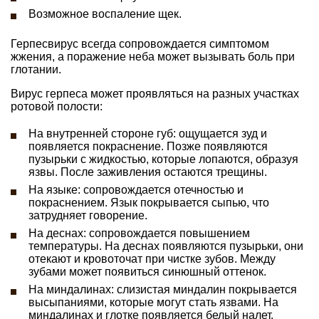
Возможное воспаление щек.
Герпесвирус всегда сопровождается симптомом
жжения, а поражение неба может вызывать боль при
глотании.
Вирус герпеса может проявляться на разных участках
ротовой полости:
На внутренней стороне губ: ощущается зуд и
появляется покраснение. Позже появляются
пузырьки с жидкостью, которые лопаются, образуя
язвы. После заживления остаются трещины.
На языке: сопровождается отечностью и
покраснением. Язык покрывается сыпью, что
затрудняет говорение.
На деснах: сопровождается повышением
температуры. На деснах появляются пузырьки, они
отекают и кровоточат при чистке зубов. Между
зубами может появиться синюшный оттенок.
На миндалинах: слизистая миндалин покрывается
высыпаниями, которые могут стать язвами. На
миндалинах и глотке появляется белый налет.