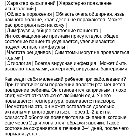
| Характер высыпаний | Характерно появление
изъязвлений |
| Область поражения | Область очага обширная, язвы
намного больше, края дёсен не поражаются. Может
распространяться на кожу |
| Лимфаузлы, общее состояние пациента |
Интоксикационные признаки присутствуют, общее
состояние пациента ухудшается, увеличиваются
подчелюстные лимфаузлы |
| Частота рецидивов | Симптомы могут не проявляться
годами |
| Этиология | Всегда вирусная инфекция | Может быть
вызвано травмами, аллергией, вирусами, бактериями |
Как ведет себя маленький ребенок при заболевании?
При герпетическом поражении полости рта меняется
поведение ребенка. Он становится капризным, плохо
спит, может отказаться от любимой еды. У него
повышается температура, развивается насморк.
Несмотря на это, он может оставаться довольно
активным и много двигаться. Через 1–2 дня на
слизистой оболочке появляются высыпания, которые
еще через 2 дня лопаются, образуя язвочки. Такое
состояние сохраняется в течение 3–4 дней, после чего
нормализуется.