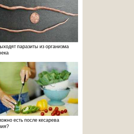
выходят паразиты из организма
века
можно есть после кесарева
ния?