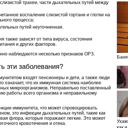
слизистой трахеи, части дыхательных путей между
етанное воспаление слизистой гортани и глотки на
ьного процесса;
тельных путей неуточненная.
 также зависят от типа вируса, состояния
питания и других факторов.
нно наблюдаются несколько признаков ОРЗ.
Баня
ь эти заболевания?
мунитетом входят пенсионеры и дети, а также люди
о означает, что их иммунная система наиболее
орных микроорганизмов. Неправильно поставленный
нию работы всего организма и неправильному
нкции иммунитета, что может спровоцировать
вном, это инфекции дыхательных путей, такие как
овая флора, которые поражают легкие. Это может
Ухаж
егочного кровотечения и отека.
как 