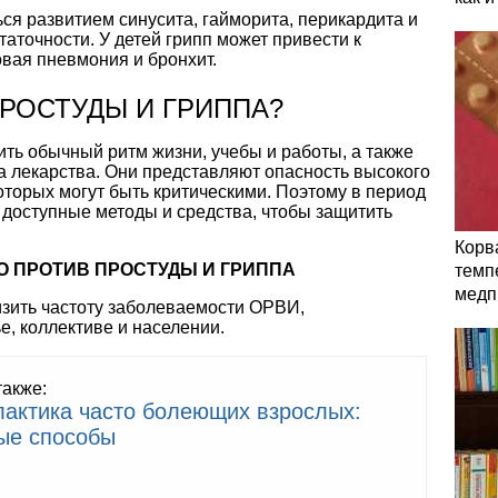
ся развитием синусита, гайморита, перикардита и
таточности. У детей грипп может привести к
овая пневмония и бронхит.
ПРОСТУДЫ И ГРИППА?
ть обычный ритм жизни, учебы и работы, а также
а лекарства. Они представляют опасность высокого
оторых могут быть критическими. Поэтому в период
 доступные методы и средства, чтобы защитить
Корв
О ПРОТИВ ПРОСТУДЫ И ГРИППА
темп
медп
зить частоту заболеваемости ОРВИ,
, коллективе и населении.
также:
актика часто болеющих взрослых:
ые способы