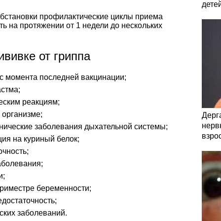
дете
обстановки профилактические циклы приема
ь на протяжении от 1 недели до нескольких
ививке от гриппа
с момента последней вакцинации;
астма;
еским реакциям;
 организме;
Дерга
нервн
онические заболевания дыхательной системы;
взро
ция на куриный белок;
очность;
аболевания;
и;
триместре беременности;
едостаточность;
ских заболеваний.