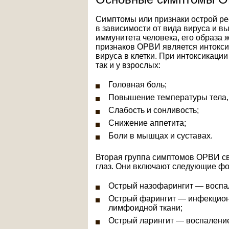
Симптомы или признаки острой ре
в зависимости от вида вируса и в
иммунитета человека, его образа 
признаков ОРВИ является интокси
вируса в клетки. При интоксикаци
так и у взрослых:
Головная боль;
Повышение температуры тела, 
Слабость и сонливость;
Снижение аппетита;
Боли в мышцах и суставах.
Вторая группа симптомов ОРВИ св
глаз. Они включают следующие ф
Острый назофарингит — воспал
Острый фарингит — инфекционн
лимфоидной ткани;
Острый ларингит — воспаление