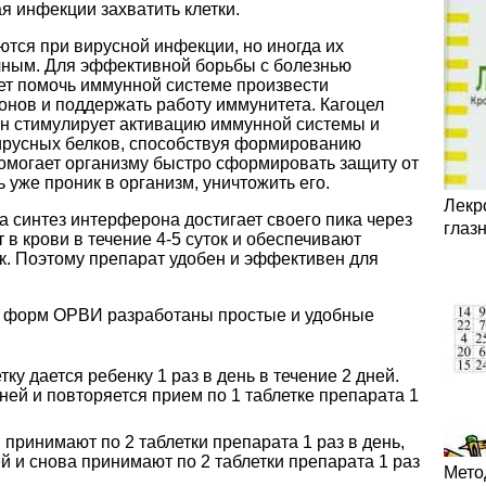
я инфекции захватить клетки.
ся при вирусной инфекции, но иногда их
чным. Для эффективной борьбы с болезнью
ет помочь иммунной системе произвести
онов и поддержать работу иммунитета. Кагоцел
Он стимулирует активацию иммунной системы и
ирусных белков, способствуя формированию
помогает организму быстро сформировать защиту от
ь уже проник в организм, уничтожить его.
Лекр
 синтез интерферона достигает своего пика через
глаз
 в крови в течение 4-5 суток и обеспечивают
к. Поэтому препарат удобен и эффективен для
х форм ОРВИ разработаны простые и удобные
тку дается ребенку 1 раз в день в течение 2 дней.
ней и повторяется прием по 1 таблетке препарата 1
 принимают по 2 таблетки препарата 1 раз в день,
й и снова принимают по 2 таблетки препарата 1 раз
Мето