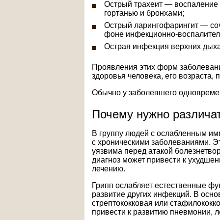
Острый трахеит — воспаление 
гортанью и бронхами;
Острый ларингофарингит — соч
фоне инфекционно-воспалител
Острая инфекция верхних дыха
Проявления этих форм заболевания
здоровья человека, его возраста, 
Обычно у заболевшего одновреме
Почему нужно различат
В группу людей с ослабленным им
с хроническими заболеваниями. Эт
уязвима перед атакой болезнетв
диагноз может привести к ухудше
лечению.
Грипп ослабляет естественные фу
развитие других инфекций. В осно
стрептококковая или стафилококк
привести к развитию пневмонии, л