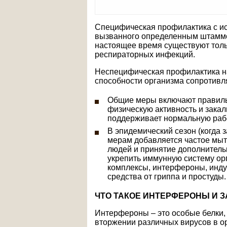
Специфическая профилактика с и
вызванного определенным штаммом
настоящее время существуют толь
респираторных инфекций.
Неспецифическая профилактика н
способности организма сопротивл
Общие меры включают правиль
физическую активность и закал
поддерживает нормальную рабо
В эпидемический сезон (когда
мерам добавляется частое мыт
людей и принятие дополнитель
укрепить иммунную систему ор
комплексы, интерфероны, инду
средства от гриппа и простуды.
ЧТО ТАКОЕ ИНТЕРФЕРОНЫ И 
Интерфероны – это особые белки,
вторжении различных вирусов в о