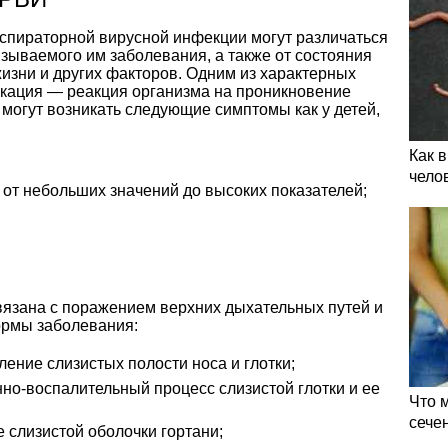
спираторной вирусной инфекции могут различаться
ызываемого им заболевания, а также от состояния
жизни и других факторов. Одним из характерных
кация — реакция организма на проникновение
и могут возникать следующие симптомы как у детей,
Как 
чело
от небольших значений до высоких показателей;
язана с поражением верхних дыхательных путей и
ормы заболевания:
ение слизистых полости носа и глотки;
о-воспалительный процесс слизистой глотки и ее
Что 
сече
 слизистой оболочки гортани;