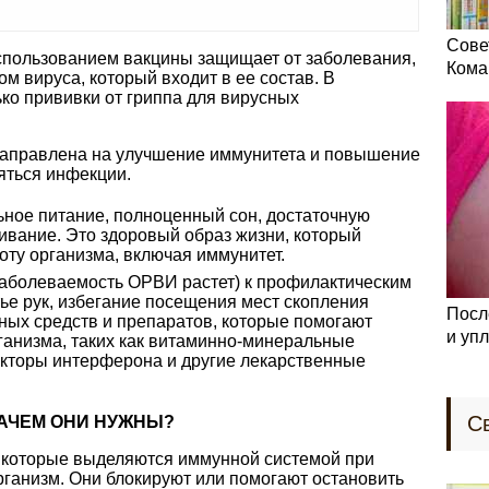
Сове
спользованием вакцины защищает от заболевания,
Кома
 вируса, который входит в ее состав. В
ко прививки от гриппа для вирусных
аправлена на улучшение иммунитета и повышение
яться инфекции.
ное питание, полноценный сон, достаточную
ивание. Это здоровый образ жизни, который
ту организма, включая иммунитет.
 заболеваемость ОРВИ растет) к профилактическим
ье рук, избегание посещения мест скопления
Посл
ных средств и препаратов, которые помогают
и уп
ганизма, таких как витаминно-минеральные
кторы интерферона и другие лекарственные
С
ЗАЧЕМ ОНИ НУЖНЫ?
 которые выделяются иммунной системой при
рганизм. Они блокируют или помогают остановить