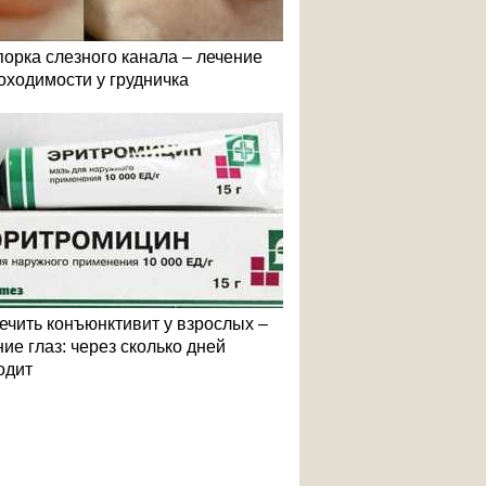
порка слезного канала – лечение
оходимости у грудничка
лечить конъюнктивит у взрослых –
ие глаз: через сколько дней
одит