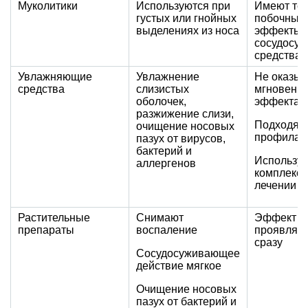
Муколитики
Используются при
Имеют те 
густых или гнойных
побочные
выделениях из носа
эффекты, 
сосудосу
средства
Увлажняющие
Увлажнение
Не оказы
средства
слизистых
мгновенно
оболочек,
эффекта
разжижение слизи,
Подходят 
очищение носовых
профилак
пазух от вирусов,
бактерий и
Использую
аллергенов
комплекс
лечении
Растительные
Снимают
Эффект
препараты
воспаление
проявляет
сразу
Сосудосуживающее
действие мягкое
Очищение носовых
пазух от бактерий и