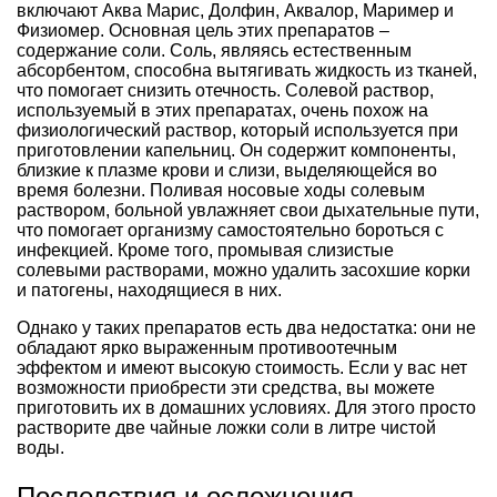
включают Аква Марис, Долфин, Аквалор, Маример и
Физиомер. Основная цель этих препаратов –
содержание соли. Соль, являясь естественным
абсорбентом, способна вытягивать жидкость из тканей,
что помогает снизить отечность. Солевой раствор,
используемый в этих препаратах, очень похож на
физиологический раствор, который используется при
приготовлении капельниц. Он содержит компоненты,
близкие к плазме крови и слизи, выделяющейся во
время болезни. Поливая носовые ходы солевым
раствором, больной увлажняет свои дыхательные пути,
что помогает организму самостоятельно бороться с
инфекцией. Кроме того, промывая слизистые
солевыми растворами, можно удалить засохшие корки
и патогены, находящиеся в них.
Однако у таких препаратов есть два недостатка: они не
обладают ярко выраженным противоотечным
эффектом и имеют высокую стоимость. Если у вас нет
возможности приобрести эти средства, вы можете
приготовить их в домашних условиях. Для этого просто
растворите две чайные ложки соли в литре чистой
воды.
Последствия и осложнения