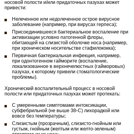
носовой полости и/или придаточных пазухах может
привести:
Нелеченное или недолеченное острое вирусное
заболевание (например, при вирусах герпеса);
Присоединившееся бактериальное воспаление при
активизации условно патогенной флоры,
обитающей на слизистой оболочке носа (например,
при хроническом носительстве стафилококка);
Первичная бактериальная инфекция, например,
при одонтогенном гайморите (воспаление,
локализованное в верхнечелюстных (гайморовых)
пазухах, к которому привели стоматологические
проблемы).
Хронический воспалительный процесс в носовой
полости или придаточных пазухах может протекать:
С умеренными симптомами интоксикации,
субфебрильной (не выше 38◦С) лихорадкой или
вовсе без температуры;
Слизистым (прозрачным), слизисто-гнойным или
густым, гнойным (желтым или желто-зеленым)