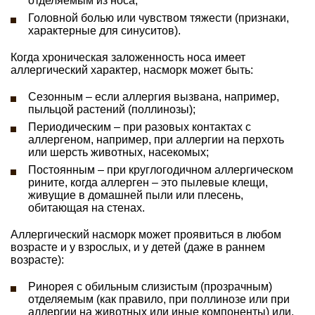
отделяемым из носа;
Головной болью или чувством тяжести (признаки,
характерные для синуситов).
Когда хроническая заложенность носа имеет
аллергический характер, насморк может быть:
Сезонным – если аллергия вызвана, например,
пыльцой растений (поллинозы);
Периодическим – при разовых контактах с
аллергеном, например, при аллергии на перхоть
или шерсть животных, насекомых;
Постоянным – при круглогодичном аллергическом
рините, когда аллерген – это пылевые клещи,
живущие в домашней пыли или плесень,
обитающая на стенах.
Аллергический насморк может проявиться в любом
возрасте и у взрослых, и у детей (даже в раннем
возрасте):
Ринорея с обильным слизистым (прозрачным)
отделяемым (как правило, при поллинозе или при
аллергии на животных или иные компоненты) или,