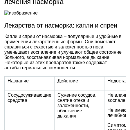
лечения насморка
Лекарства от насморка: капли и спреи
Капли и спреи от насморка – популярные и удобные в
применении лекарственные формы. Они помогают
справиться с сухостью и заложенностью носа,
уменьшают воспаление и улучшают общее состояние
больного, восстанавливая нормальное дыхание.
Некоторые из этих препаратов также содержат
антибактериальные компоненты.
Название
Действие
Недостатк
Сосудосуживающие
Сужение сосудов,
Не влияют
средства
снятие отека и
воспален
заложенности,
Не имеют
облегчение
лечебного
дыхания
Симптом