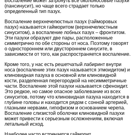
Воспаление может затронуть все околоносовые пазухи
(пансинусит), но чаще всего страдает только
определенный тип пазух.
Воспаление верхнечелюстных пазух (гайморовых
пазух) называется гайморитом (верхнечелюстным
синуситом), а воспаление лобных пазух – фронтитом.
Эти пазухи образуют две пары, расположенные
симметрично по обе стороны от носа. Поэтому говорят
о одностороннем или двустороннем синусите, в
зависимости от того, как распространяется воспаление.
Кроме того, у нас есть решетчатый лабиринт внутри
носа (воспаление этих пазух называется этмоидитом) и
клиновидная пазуха в основной или клиновидной
кости, разделенная перегородкой на несимметричные
части. Воспаление этой пазухи называется сфеноидит.
Это редкое, но самое опасное заболевание из всех
синуситов, потому что клиновидная пазуха находится в
глубине головы и находится рядом с сонной артерией,
глазными нервами, гипофизом и основанием черепа.
Воспаление слизистой оболочки клиновидной пазухи
может привести к серьезным осложнениям, включая
летальный исход.
Наиболее часто встречается гайморит.