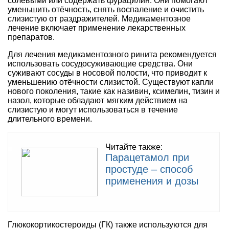
солевыми или содержать фурацилин. Они помогают
уменьшить отёчность, снять воспаление и очистить
слизистую от раздражителей. Медикаментозное
лечение включает применение лекарственных
препаратов.
Для лечения медикаментозного ринита рекомендуется
использовать сосудосуживающие средства. Они
суживают сосуды в носовой полости, что приводит к
уменьшению отёчности слизистой. Существуют капли
нового поколения, такие как називин, ксимелин, тизин и
назол, которые обладают мягким действием на
слизистую и могут использоваться в течение
длительного времени.
Читайте также:
Парацетамол при
простуде – способ
применения и дозы
Глюкокортикостероиды (ГК) также используются для