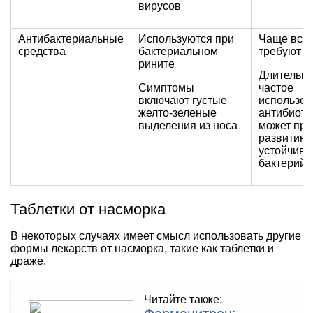
вирусов
Антибактериальные
Используются при
Чаще все
средства
бактериальном
требуют р
рините
Длительно
Симптомы
частое
включают густые
использо
желто-зеленые
антибиоти
выделения из носа
может при
развитию
устойчив
бактерий
Таблетки от насморка
В некоторых случаях имеет смысл использовать другие
формы лекарств от насморка, такие как таблетки и
драже.
Читайте также: