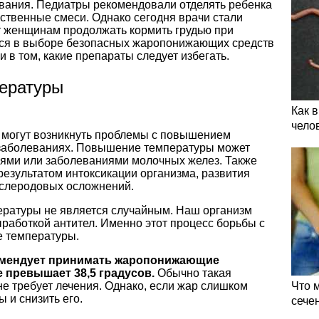
ивания. Педиатры рекомендовали отделять ребенка
сственные смеси. Однако сегодня врачи стали
 женщинам продолжать кормить грудью при
тся в выборе безопасных жаропонижающих средств
 в том, какие препараты следует избегать.
ературы
Как 
чело
, могут возникнуть проблемы с повышением
 заболеваниях. Повышение температуры может
ями или заболеваниями молочных желез. Также
результатом интоксикации организма, развития
ослеродовых осложнений.
ературы не является случайным. Наш организм
работкой антител. Именно этот процесс борьбы с
 температуры.
омендует принимать жаропонижающие
 превышает 38,5 градусов.
Обычно такая
не требует лечения. Однако, если жар слишком
Что 
 и снизить его.
сече