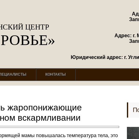
Ад
Зап
СКИЙ ЦЕНТР
ОРОВЬЕ»
Адрес: г. 
Зап
Юридический адрес: г. Углич
ПЕЦИАЛИСТЫ
КОНТАКТЫ
ть жаропонижающие
П
дном вскармливании
 кормящей мамы повышалась температура тела, это