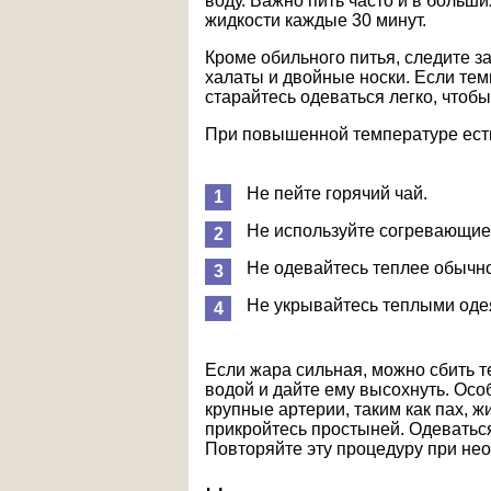
воду. Важно пить часто и в больш
жидкости каждые 30 минут.
Кроме обильного питья, следите з
халаты и двойные носки. Если тем
старайтесь одеваться легко, чтоб
При повышенной температуре есть
Не пейте горячий чай.
Не используйте согревающие
Не одевайтесь теплее обычно
Не укрывайтесь теплыми оде
Если жара сильная, можно сбить т
водой и дайте ему высохнуть. Осо
крупные артерии, таким как пах, жи
прикройтесь простыней. Одеватьс
Повторяйте эту процедуру при не