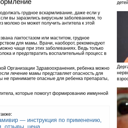
кормление
дете
одолжать грудное вскармливание, даже если у
сли вы заразились вирусным заболеванием, то
ез молоко он может получить антитела к этой
вана лактостазом или маститом, грудное
рством для мамы. Врачи, наоборот, рекомендуют
 можно чаще при этих заболеваниях. Ведь только
олока и предотвратить воспалительный процесс в
Дерга
ой Организации Здравоохранения, ребенка можно
нервн
, если лечение мамы представляет опасность для
вы не принимаете опасные для ребенка препараты,
взро
титела, которые помогут формированию иммунной
также:
амивир — инструкция по применению,
, отзывы, цена