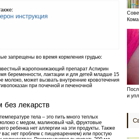
также:
Сове
ерон инструкция
Кома
ые запрещены во время кормления грудью:
Известный жаропонижающий препарат Аспирин
емя беременности, лактации и для детей младше 15
ное молоко, может вызвать внутренние кровотечения
тивопоказан при почечной и печеночной
Посл
и уп
м без лекарств
емпературе тела – это пить много теплых
С
 молоко с медом, малиновый чай, фруктовые
шего ребенка нет аллергии на эти продукты. Также
у вас нет проблем с пищеварением) или простую