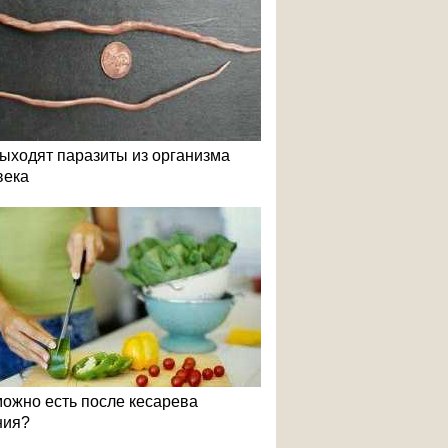
выходят паразиты из организма
века
можно есть после кесарева
ния?