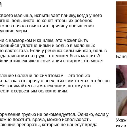
й
воего малыша, испытывает панику, когда у него
но, ведь никто не хочет, чтобы их ребенок
 важно сначала выяснить причину повышения
вующие меры.
нии с насморком и кашлем, это может быть
ающийся уплотнениями и болью в молочных
о лактостаза. Если у ребенка сильный жар, боль в
давливании на грудь, это может быть мастит. А
Баня
 боли в кишечнике в сочетании с жаром, это может
еление болезни по симптомам – это только
 рассказать врачу о всех этих симптомах, чтобы он
 Не занимайтесь самолечением, потому что
ести к серьезным осложнениям.
рмления грудью не рекомендуется. Однако, если у
можно посетить врача, можно использовать
Ухаж
ающие препараты, которые не нанесут вреда
как 