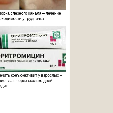
порка слезного канала – лечение
оходимости у грудничка
лечить конъюнктивит у взрослых –
ие глаз: через сколько дней
одит