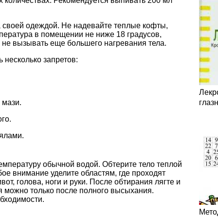
их количествах. Рекомендуется выпивать 200 мл
а своей одеждой. Не надевайте теплые кофты,
пература в помещении не ниже 18 градусов,
ы не вызывать еще большего нагревания тела.
 несколько запретов:
Лекр
 мази.
глаз
го.
ялами.
емпературу обычной водой. Обтерите тело теплой
бое внимание уделите областям, где проходят
вот, голова, ноги и руки. После обтирания лягте и
я можно только после полного высыхания.
обходимости.
Мето