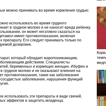
ые можно принимать во время кормления грудью:
ожно использовать во время грудного
кает в грудное молоко и не наносит вреда ребенку.
льзовании, он может негативно сказаться на
цетамол имеет противопоказания, включая
 препарату. Его следует принимать только по
дуемой дозировке.
Корв
темп
парат, который обладает жаропонижающим,
зболивающим действием. Специалисты
медп
детей, беременных и кормящих женщин. Ибуфен и
в грудное молоко и не оказывают влияния на
ет противопоказания, такие как заболевания
о-сосудистые заболевания, нарушения функций
угие.
 использовать эти препараты в виде свечей,
ных эффектов и защитить младенца.