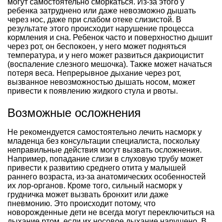
могут самостоятельно сморкаться. Из-за этого у
ребенка затруднено или даже невозможно дышать
через нос, даже при слабом отеке слизистой. В
результате этого происходит нарушение процесса
кормления и сна. Ребенок часто и поверхностно дышит
через рот, он беспокоен, у него может подняться
температура, и у него может развиться дакриоцистит
(воспаление слезного мешочка). Также может начаться
потеря веса. Непрерывное дыхание через рот,
вызванное невозможностью дышать носом, может
привести к появлению жидкого стула и рвоты.
Возможные осложнения
Не рекомендуется самостоятельно лечить насморк у
младенца без консультации специалиста, поскольку
неправильные действия могут вызвать осложнения.
Например, попадание слизи в слуховую трубу может
привести к развитию среднего отита у малышей
раннего возраста, из-за анатомических особенностей
их лор-органов. Кроме того, сильный насморк у
грудничка может вызвать бронхит или даже
пневмонию. Это происходит потому, что
новорожденные дети не всегда могут переключиться на
дыхание ртом, если их носовое дыхание нарушено. В