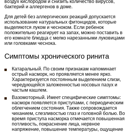
воздух кислородом и снизить количество вирусов,
бактерий и аллергенов в доме.
Для детей без аллергических реакций допускается
использование натуральных фитонцидов, которые
выделяются луком и чесноком. Если ребенок
положительно реагирует на запах, можно поставить в
его комнате блюдца с мелко нарезанными луковицами
или головками чеснока.
Симптомы хронического ринита
Катаральный. По своим признакам напоминает
острый насморк, но проявляется менее ярко.
Характеризуется постоянным выделением слизи,
чередующейся заложенностью носовых пазух и
частым кашлем.
Вазомоторный. Имеет специфические симптомы:
насморк появляется приступами, с периодическим
облегчением состояния. Также сопровождается
чиханием, слезливостью глаз и головной болью. Во
время приступа насморка отмечается повышенная
потливость, покраснение лица, нервное
напряжение, повышение температуры, ощущение