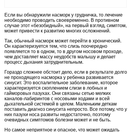
Если вы обнаружили насморк у грудничка, то лечение
необходимо проводить своевременно. В противном
случае этот «безобидный», на первый взгляд, симптом,
может привести к развитию многих осложнений.
Так, обычный насморк может перейти в хронический.
Он характеризуется тем, что слизь поочередно
появляется то в одном, то в другом носовом проходе,
чем доставляет массу неудобств малышу и делает
процесс дыхания затруднительным.
Гораздо сложнее обстоит дело, если в результате долго
не проходящего насморка у ребенка развивается
синусит. Это воспалительное заболевание, которое
характеризуется скоплением слизи в лобных и
гайморовых пазухах. Они связаны сетью мелких
каналов-лабиринтов с носовыми ходами и всей
дыхательной системой в целом. Маленьким деткам
поставить диагноз синусита непросто. Все потому, что у
них пазухи носа развиты недостаточно, поэтому
очевидных симптомов болезни может и не быть.
Но самое неприятное и опасное, что может ожидать