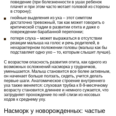
поведение (при болезненности в ушах ребенок
плачет и при этом часто мотает головой из стороны
в сторону);
гнойные выделения из уха – этот симптом
достаточно тревожный, так как может говорить о
критической стадии в развитии отита и даже о
повреждении барабанной перепонки;
потеря слуха – может выражаться в отсутствии
реакции малыша на голос и речь родителей, в
нехарактерном положении головы (малыш как бы
подставляет одно ухо – то, которым слышит лучше).
С возрастом опасность развития отита, как одного из
возможных осложнений насморка у грудничков,
уменьшается. Малыш становится все более активным,
он начинает больше ползать, сидеть, учится делать
первые шаги. Анатомическое строение внутреннего
уха также меняется: слуховая трубка к 8-9-месячному
возрасту становится длиннее и немного сужается, что
затрудняет прохождение по ней слизи из носовых
ходов к среднему уху.
Насморк у новорожденных: частые