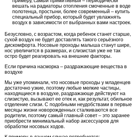
примеру, самый примитивный – периодически
вешать на радиаторы отопления смоченные в воде
полотенца, простыни, более современный – купить
специальный прибор, который будет увлажнять
воздух в зависимости от выбранных вами настроек.
Безусловно, с возрастом, когда ребенок станет старше,
сухой воздух не будет доставлять такого серьёзного
дискомфорта. Носовые проходы малыша станут шире,
нос увеличится в размерах, и слизистая уже не так
остро будет реагировать на внешние факторы.
Если причина насморка – раздражающие вещества в
воздухе
Мы уже упоминали, что носовые проходы у младенцев
достаточно узкие, поэтому любые мелкие частицы,
находящиеся в воздухе, раздражающе действуют на
слизистую, вызывают ее отек и, как результат, обильное
отделение слизи. С подобными неудобствами в первые
месяцы жизни новорожденных сталкиваются все
родители, поэтому самый главный совет – это заранее
приобрести минимальный набор аксессуаров для
обработки носовых ходов.
К примеру, в данном случае потребуются: