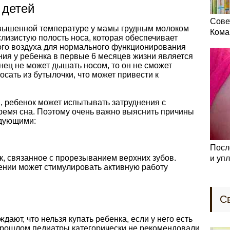
 детей
Сове
овышенной температуре у мамы грудным молоком
Кома
изистую полость носа, которая обеспечивает
го воздуха для нормального функционирования
ния у ребенка в первые 6 месяцев жизни является
нец не может дышать носом, то он не сможет
осать из бутылочки, что может привести к
, ребенок может испытывать затруднения с
время сна. Поэтому очень важно выяснить причины
едующими:
Посл
к, связанное с прорезыванием верхних зубов.
и уп
ении может стимулировать активную работу
С
дают, что нельзя купать ребенка, если у него есть
 прошлом педиатры категорически не рекомендовали