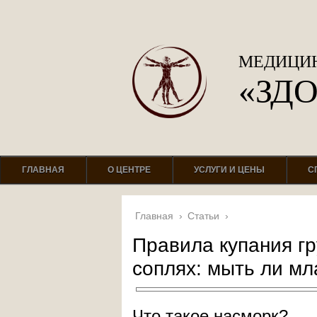
МЕДИЦИН
«ЗД
ГЛАВНАЯ
О ЦЕНТРЕ
УСЛУГИ И ЦЕНЫ
С
Главная
›
Статьи
›
Правила купания гр
соплях: мыть ли мл
Что такое насморк?