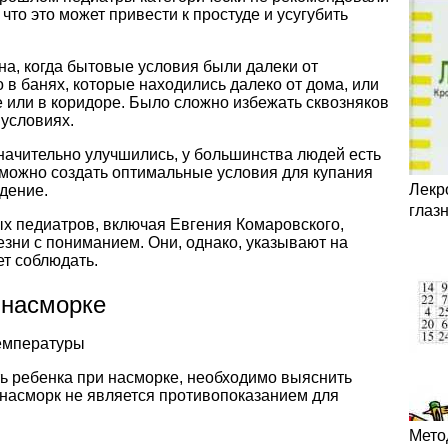
 что это может привести к простуде и усугубить
а, когда бытовые условия были далеки от
в банях, которые находились далеко от дома, или
е или в коридоре. Было сложно избежать сквозняков
 условиях.
начительно улучшились, у большинства людей есть
можно создать оптимальные условия для купания
Лекр
дение.
глаз
 педиатров, включая Евгения Комаровского,
езни с пониманием. Они, однако, указывают на
ет соблюдать.
 насморке
температуры
ть ребенка при насморке, необходимо выяснить
 насморк не является противопоказанием для
Мето