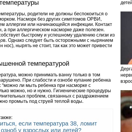
 температуры
дете
емпературы, родители не должны беспокоиться о
сморком. Насморк без других симптомов ОРВИ,
ием аллергии или начинающейся инфекции. Контакт
н, а при аллергическом насморке даже полезен.
собствует быстрому и успешному удалению слизи из
ов. Однако следует быть осторожными с нырянием
н нос), нырять не стоит, так как это может привести
ышенной температурой
Дерга
ратура, можно принимать ванну только в том
нервн
нарушено. При слабости и ознобе купание ребенка
взро
с “можно ли мыть ребенка при насморке с
лько можно, но и нужно. Гигиенические процедуры
лнительных проблем, связанных с раздражением
жно промыть под струей теплой воды.
также:
иться, если температура 38, ломит
 озноб у взрослых или детей?