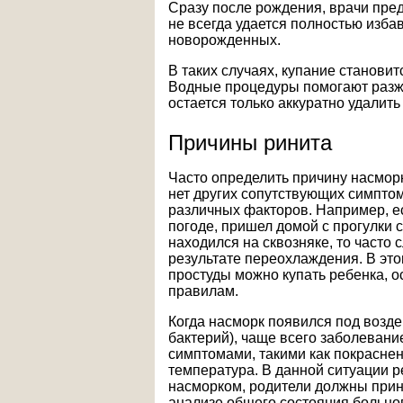
Сразу после рождения, врачи пре
не всегда удается полностью избав
новорожденных.
В таких случаях, купание станови
Водные процедуры помогают разжи
остается только аккуратно удалить
Причины ринита
Часто определить причину насморк
нет других сопутствующих симптом
различных факторов. Например, ес
погоде, пришел домой с прогулки
находился на сквозняке, то часто 
результате переохлаждения. В эт
простуды можно купать ребенка, о
правилам.
Когда насморк появился под возд
бактерий), чаще всего заболевани
симптомами, такими как покраснен
температура. В данной ситуации р
насморком, родители должны прин
анализе общего состояния больног