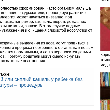
е полностью сформирован, часто организм малыша
а внешние раздражители, провоцируя развитие
аллергия может начаться внезапно, под
 таких, например, как пыль, шерсть домашних
кты питания, запахи. В этом случае водные
 увлажнения и очищения слизистой носоглотки от
розрачные выделения из носа могут появиться в
ционного процесса неокрепшего организма к новым
вляется нормальным, и легко переносится детьми
Корв
ов. Поэтому родители могут смело искупать
темп
за возможные осложнения.
медп
также:
й или сиплый кашель у ребенка без
атуры – процедуры