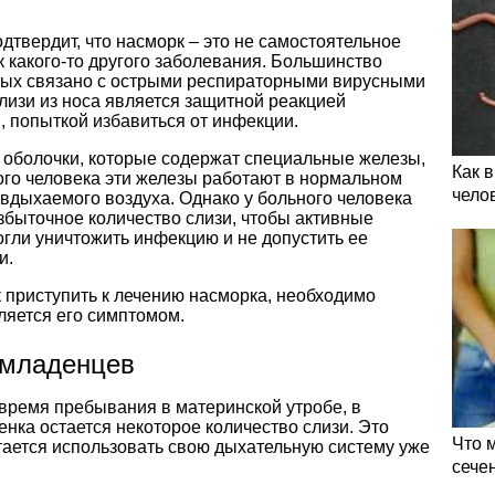
твердит, что насморк – это не самостоятельное
к какого-то другого заболевания. Большинство
слых связано с острыми респираторными вирусными
изи из носа является защитной реакцией
, попыткой избавиться от инфекции.
е оболочки, которые содержат специальные железы,
Как 
го человека эти железы работают в нормальном
чело
вдыхаемого воздуха. Однако у больного человека
быточное количество слизи, чтобы активные
гли уничтожить инфекцию и не допустить ее
и.
к приступить к лечению насморка, необходимо
ляется его симптомом.
 младенцев
 время пребывания в материнской утробе, в
нка остается некоторое количество слизи. Это
Что 
тается использовать свою дыхательную систему уже
сече