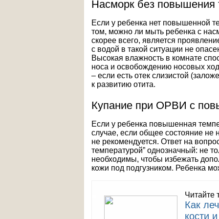
Насморк без повышения
Если у ребенка нет повышенной т
том, можно ли мыть ребенка с на
скорее всего, является проявлен
с водой в такой ситуации не опасе
Высокая влажность в комнате спо
носа и освобождению носовых ход
– если есть отек слизистой (заложе
к развитию отита.
Купание при ОРВИ с пов
Если у ребенка повышенная темпе
случае, если общее состояние не 
не рекомендуется. Ответ на вопро
температурой” однозначный: не то
необходимы, чтобы избежать допо
кожи под подгузником. Ребенка мо
Читайте 
Как леч
кости и