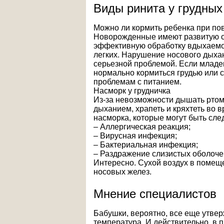
Виды ринита у грудных
Можно ли кормить ребенка при п
Новорожденные имеют развитую сл
эффективную обработку вдыхаемо
легких. Нарушение носового дыха
серьезной проблемой. Если младе
нормально кормиться грудью или с
проблемам с питанием.
Насморк у грудничка
Из-за невозможности дышать ртом
дыханием, храпеть и кряхтеть во 
насморка, которые могут быть сл
– Аллергическая реакция;
– Вирусная инфекция;
– Бактериальная инфекция;
– Раздражение слизистых оболоче
Интересно. Сухой воздух в помещ
носовых желез.
Мнение специалистов
Бабушки, вероятно, все еще утверж
температура. И действительно, в