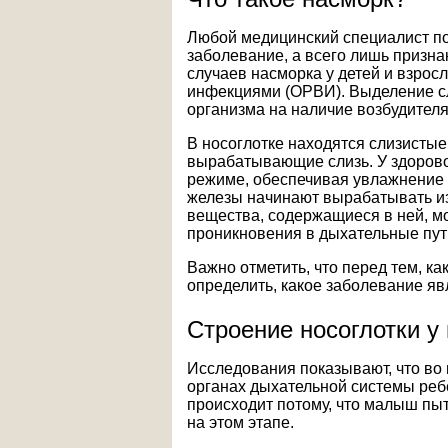
Любой медицинский специалист под
заболевание, а всего лишь призна
случаев насморка у детей и взро
инфекциями (ОРВИ). Выделение сл
организма на наличие возбудителя
В носоглотке находятся слизисты
вырабатывающие слизь. У здорово
режиме, обеспечивая увлажнение 
железы начинают вырабатывать из
вещества, содержащиеся в ней, мо
проникновения в дыхательные пут
Важно отметить, что перед тем, ка
определить, какое заболевание яв
Строение носоглотки у
Исследования показывают, что во
органах дыхательной системы ребе
происходит потому, что малыш пы
на этом этапе.