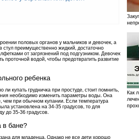
Заку
непр
троении половых органов у мальчиков и девочек, а
ков стул преимущественно жидкий, достаточно
лфетками от загрязнений под подгузником. Девочек
ь проточной водой, чтобы предотвратить развитие
ольного ребенка
о ли купать грудничка при простуде, стоит помнить,
Как 
ения необходимо изменить параметры воды. Она
лечен
е, чем при обычном купании. Если температура
прох
ла установлена на 34-35 градусов, то для
ду до 35-36 градусов.
 в бане?
зана для младенца. Однако не все дети хорошо