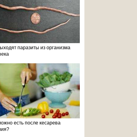
выходят паразиты из организма
века
можно есть после кесарева
ния?