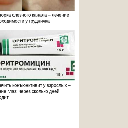
порка слезного канала – лечение
оходимости у грудничка
лечить конъюнктивит у взрослых –
ие глаз: через сколько дней
одит