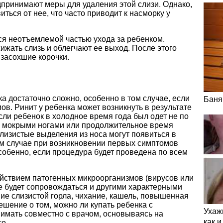
дпринимают меры для удаления этой слизи. Однако,
иться от нее, что часто приводит к насморку у
тся неотъемлемой частью ухода за ребенком.
жать слизь и облегчают ее выход. После этого
 засохшие корочки.
а достаточно сложно, особенно в том случае, если
Баня
ов. Ринит у ребенка может возникнуть в результате
ли ребенок в холодное время года был одет не по
 с мокрыми ногами или продолжительное время
слизистые выделения из носа могут появиться в
ом случае при возникновении первых симптомов
собенно, если процедура будет проведена по всем
ействием патогенных микроорганизмов (вирусов или
е будет сопровождаться и другими характерными
ие слизистой горла, чихание, кашель, повышенная
ешение о том, можно ли купать ребенка с
Ухаж
имать совместно с врачом, основываясь на
как 
о.