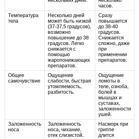
нескольких дней.
несколько
часов.
Температура
Несколько дней
Сразу
тела
может быть низкой
повышается
(37-37,5 градусов),
до 38-40
возможно
градусов.
повышение до 38
Снижается
градусов. Легко
сложно, даже
снижается с
при
помощью
применении
жаропонижающих
препаратов.
препаратов.
Общее
Ощущение
Ощущение
самочувствие
слабости, быстрая
ломоты в
утомляемость,
теле, озноба,
разбитость.
болей в
мышцах и
суставах,
заложенности
ушей.
Заложенность
Заложенность
Насморк при
носа
носа, чихание,
гриппе
отек слизистой,
длится