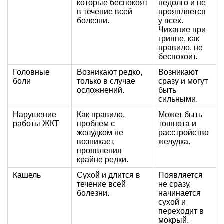
которые беспокоят
недолго и не
в течение всей
проявляется
болезни.
у всех.
Чихание при
гриппе, как
правило, не
беспокоит.
Головные
Возникают редко,
Возникают
боли
только в случае
сразу и могут
осложнений.
быть
сильными.
Нарушение
Как правило,
Может быть
работы ЖКТ
проблем с
тошнота и
желудком не
расстройство
возникает,
желудка.
проявления
крайне редки.
Кашель
Сухой и длится в
Появляется
течение всей
не сразу,
болезни.
начинается
сухой и
переходит в
мокрый.