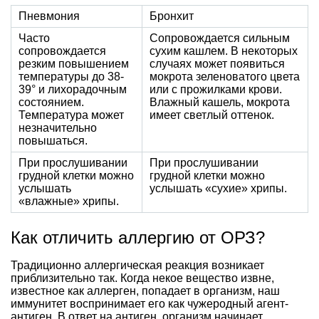
Пневмония
Бронхит
Часто
Сопровождается сильным
сопровождается
сухим кашлем. В некоторых
резким повышением
случаях может появиться
температуры до 38-
мокрота зеленоватого цвета
39° и лихорадочным
или с прожилками крови.
состоянием.
Влажный кашель, мокрота
Температура может
имеет светлый оттенок.
незначительно
повышаться.
При прослушивании
При прослушивании
грудной клетки можно
грудной клетки можно
услышать
услышать «сухие» хрипы.
«влажные» хрипы.
Как отличить аллергию от ОРЗ?
Традиционно аллергическая реакция возникает
приблизительно так. Когда некое вещество извне,
известное как аллерген, попадает в организм, наш
иммунитет воспринимает его как чужеродный агент-
антиген. В ответ на антиген, организм начинает