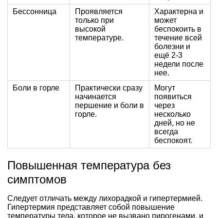
Бессонница
Проявляется
Характерна и
только при
может
высокой
беспокоить в
температуре.
течение всей
болезни и
ещё 2-3
недели после
нее.
Боли в горле
Практически сразу
Могут
начинается
появиться
першение и боли в
через
горле.
несколько
дней, но не
всегда
беспокоят.
Повышенная температура без
симптомов
Следует отличать между лихорадкой и гипертермией.
Гипертермия представляет собой повышение
температуры тела, которое не вызвано пирогенами, и