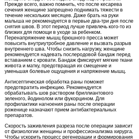
Прежде всего, важно помнить, что после кесарева
сечения женщине запрещено поднимать тяжести в
течение нескольких месяцев. Даже брать на руки
малыша не рекомендуется в первые два-три дня после
снятия швов. В этот период лучше привлечь кого-то из
близких для помощи в уходе за ребенком.
Перенапряжение мышц брюшного пресса может
повысить внутриутробное давление и вызвать разрыв
внутреннего шва. Чтобы снизить нагрузку, женщине
рекомендуется надевать послеродовой бандаж перед
вставанием с кровати. Бандаж фиксирует мягкие ткани
живота и матку, предотвращая их смещение и
уменьшая болевые ощущения и напряжение мышц.
Антисептическая обработка раны поможет
предотвратить инфекцию. Рекомендуется
обрабатывать шов раствором бриллиантового
зеленого, йодинолом или фукорцином. Для
профилактики нагноения раны после операции
роженице назначают прием антибактериальных
препаратов.
Скорость заживления разреза после операции зависит
от физиологии женщины и профессионализма хирурга.
Чтобы ускорить процесс регенерации и формирования