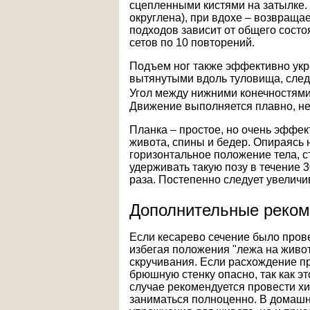
сцепленными кистями на затылке.
округлена), при вдохе – возвраща
подходов зависит от общего состо
сетов по 10 повторений.
Подъем ног также эффективно укре
вытянутыми вдоль туловища, след
Угол между нижними конечностями
Движение выполняется плавно, не 
Планка – простое, но очень эффе
живота, спины и бедер. Опираясь н
горизонтальное положение тела, с
удерживать такую позу в течение 3
раза. Постепенно следует увеличив
Дополнительные реко
Если кесарево сечение было пров
избегая положения "лежа на живот
скручивания. Если расхождение 
брюшную стенку опасно, так как э
случае рекомендуется провести х
заниматься полноценно. В домашн