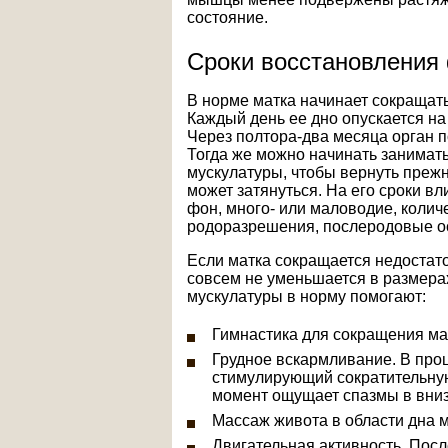
состояние.
Сроки восстановления
В норме матка начинает сокращат
Каждый день ее дно опускается на 1
Через полтора-два месяца орган 
Тогда же можно начинать занимат
мускулатуры, чтобы вернуть преж
может затянуться. На его сроки 
фон, много- или маловодие, колич
родоразрешения, послеродовые о
Если матка сокращается недостато
совсем не уменьшается в размерах
мускулатуры в норму помогают:
Гимнастика для сокращения ма
Грудное вскармливание. В про
стимулирующий сократительну
момент ощущает спазмы в вниз
Массаж живота в области дна м
Двигательная активность. Посл