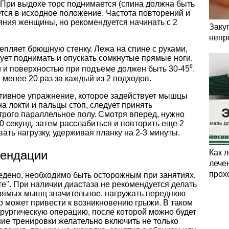
 При выдохе торс поднимается (спина должна быть
ется в исходное положение. Частота повторений и
яния женщины, но рекомендуется начинать с 2
Заку
непр
пляет брюшную стенку. Лежа на спине с руками,
ует поднимать и опускать сомкнутые прямые ноги.
 и поверхностью при подъеме должен быть 30-45⁰.
менее 20 раз за каждый из 2 подходов.
ктивное упражнение, которое задействует мышцы
а локти и пальцы стоп, следует принять
трого параллельное полу. Смотря вперед, нужно
0 секунд, затем расслабиться и повторить еще 2
ать нагрузку, удерживая планку на 2-3 минуты.
мендации
Как 
лечен
прох
едено, необходимо быть осторожным при занятиях,
е". При наличии диастаза не рекомендуется делать
прямых мышц значительное, нагружать переднюю
то может привести к возникновению грыжи. В таком
ирургическую операцию, после которой можно будет
ие тренировки желательно включить не только