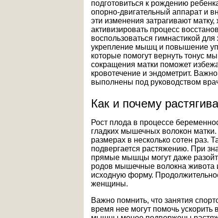
подготовиться к рождению ребенка
опорно-двигательный аппарат и в
эти изменения затрагивают матку,
активизировать процесс восстанов
воспользоваться гимнастикой для
укрепление мышц и повышение упр
которые помогут вернуть тонус мы
сокращения матки поможет избежат
кровотечение и эндометрит. Важно
выполнены под руководством врач
Как и почему растягив
Рост плода в процессе беременн
гладких мышечных волокон матки. 
размерах в несколько сотен раз. 
подвергается растяжению. При з
прямые мышцы могут даже разойти
родов мышечные волокна живота и
исходную форму. Продолжительнос
женщины.
Важно помнить, что занятия спорт
время нее могут помочь ускорить
мышцы менее подвержены растяж