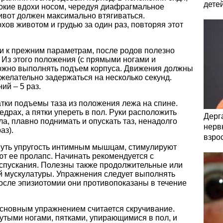
дете
бокие вдохи носом, чередуя диафрагмальное
ивот должен максимально втягиваться.
хов животом и грудью за один раз, повторяя этот
и к прежним параметрам, после родов полезно
 Из этого положения (с прямыми ногами и
можно выполнять подъем корпуса. Движения должны
 желательно задержаться на несколько секунд.
ий – 5 раз.
тки подъемы таза из положения лежа на спине.
бедрах, а пятки упереть в пол. Руки расположить
Дерга
ла, плавно поднимать и опускать таз, ненадолго
нервн
аз).
взро
нуть упругость интимным мышцам, стимулируют
т ее пролапс. Начинать рекомендуется с
спускания. Полезны также продолжительные или
 мускулатуры. Упражнения следует выполнять
осле эпизиотомии они противопоказаны в течение
сновным упражнением считается скручивание.
утыми ногами, пятками, упирающимися в пол, и