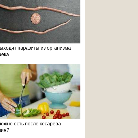
выходят паразиты из организма
века
можно есть после кесарева
ния?