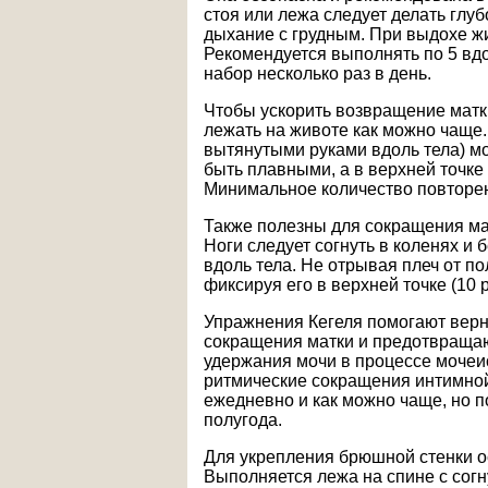
стоя или лежа следует делать глу
дыхание с грудным. При выдохе ж
Рекомендуется выполнять по 5 вдо
набор несколько раз в день.
Чтобы ускорить возвращение матк
лежать на животе как можно чаще.
вытянутыми руками вдоль тела) 
быть плавными, а в верхней точке
Минимальное количество повторен
Также полезны для сокращения ма
Ноги следует согнуть в коленях и 
вдоль тела. Не отрывая плеч от по
фиксируя его в верхней точке (10 р
Упражнения Кегеля помогают вер
сокращения матки и предотвращаю
удержания мочи в процессе мочеи
ритмические сокращения интимной
ежедневно и как можно чаще, но п
полугода.
Для укрепления брюшной стенки о
Выполняется лежа на спине с согн