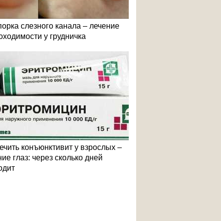
порка слезного канала – лечение
оходимости у грудничка
лечить конъюнктивит у взрослых –
ие глаз: через сколько дней
одит