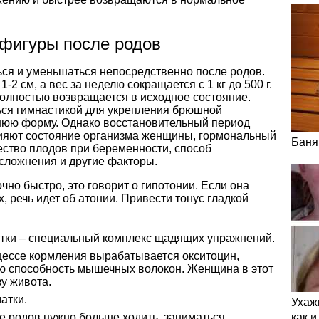
 фигуры после родов
ься и уменьшаться непосредственно после родов.
-2 см, а вес за неделю сокращается с 1 кг до 500 г.
полностью возвращается в исходное состояние.
ься гимнастикой для укрепления брюшной
нюю форму. Однако восстановительный период
влияют состояние организма женщины, гормональный
Баня
ество плодов при беременности, способ
сложнения и другие факторы.
чно быстро, это говорит о гипотонии. Если она
, речь идет об атонии. Привести тонус гладкой
тки – специальный комплекс щадящих упражнений.
цессе кормления вырабатывается окситоцин,
ю способность мышечных волокон. Женщина в этот
у живота.
атки.
Ухаж
е родов нужно больше ходить, заниматься
как 