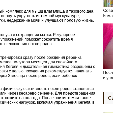
Сове
ый комплекс для мышц влагалища и тазового дна.
вернуть упругость интимной мускулатуре,
Кома
ки, недержание мочи и улучшают половую жизнь.
тонуса и сокращения матки. Регулярное
упражнений поможет сократить время
ть осложнения после родов.
 тренировки сразу после рождения ребенка.
менее полутора месяцев для спокойного
ия Кегеля и дыхательная гимнастика разрешены с
овки с целью похудения рекомендуется начинать
Посл
рез 2 месяца после родов, если ребенок
и уп
а физическую активность после родов становятся
дили через кесарево сечение. Для предотвращения
С
 отложить на полгода. После эпизиотомии также
зических нагрузок, включая упражнения Кегеля, в