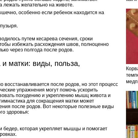
а лежать желательно на животе.
шечно, особенно если ребенок находится на
пузыря.
одилось путем кесарева сечения, сроки
тобы избежать расхождения швов, полноценно
ько через полгода после родов.
и матки: виды, польза,
Корв
темп
медп
 восстанавливается после родов, но этот процесс
ческие упражнения могут помочь ускорить
твовать похудению и укреплению мышц живота и
гимнастика для сокращения матки может
ния после родов. Вот некоторые полезные виды
го здоровья:
и бедер, которая укрепляет мышцы и помогает
ровках.