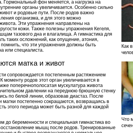
. Гормональный фон меняется, а нагрузка на
нутренние органы увеличивается. Особенно сильно
 живот и родовые пути. После родов важно
ления организма, и для этого можно
 живота. Эти упражнения направлены на
угости кожи. Также полезны упражнения Кегеля,
шцам тазового дна и влагалища. А гимнастика для
ь таких осложнений, как опущение, атония,
 помнить, что эти упражнения должны быть
Как 
а или специалиста.
чело
аются матка и живот
ости сопровождается постепенным растяжением
К моменту родов этот орган увеличивается в
Также поперечнополосатая мускулатура живота
начительном давлении на переднюю брюшную стенку
сь по белой линии, образовав диастаз. После
 матки постепенно сокращаются, возвращаясь в
ть этого периода может быть разной для каждой
Что 
ом до беременности и специальная гимнастика во
сече
 восстановление мышц после родов. Тренированные
ению и быстрее возвращаются в нормальное