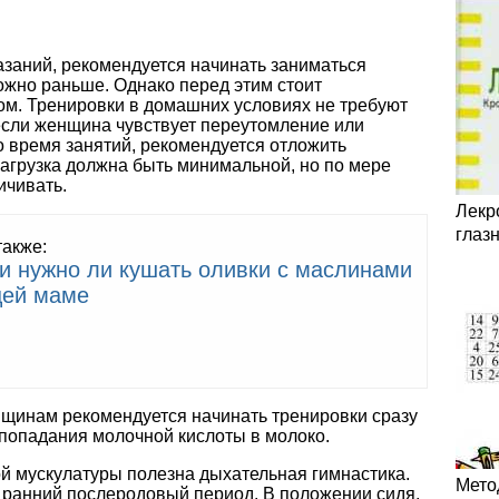
азаний, рекомендуется начинать заниматься
жно раньше. Однако перед этим стоит
ом. Тренировки в домашних условиях не требуют
 если женщина чувствует переутомление или
время занятий, рекомендуется отложить
нагрузка должна быть минимальной, но по мере
ичивать.
Лекр
глаз
также:
и нужно ли кушать оливки с маслинами
ей маме
щинам рекомендуется начинать тренировки сразу
 попадания молочной кислоты в молоко.
ой мускулатуры полезна дыхательная гимнастика.
Мето
 ранний послеродовый период. В положении сидя,