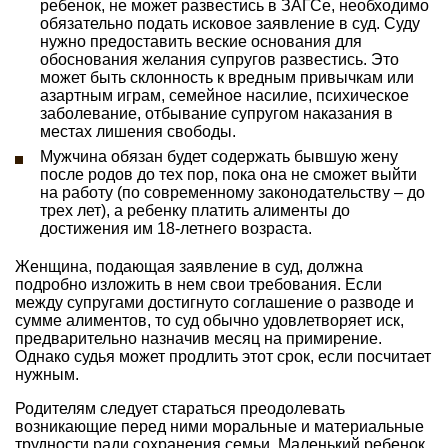
ребенок, не может развестись в ЗАГСе, необходимо
обязательно подать исковое заявление в суд. Суду
нужно предоставить веские основания для
обоснования желания супругов развестись. Это
может быть склонность к вредным привычкам или
азартным играм, семейное насилие, психическое
заболевание, отбывание супругом наказания в
местах лишения свободы.
Мужчина обязан будет содержать бывшую жену
после родов до тех пор, пока она не сможет выйти
на работу (по современному законодательству – до
трех лет), а ребенку платить алименты до
достижения им 18-летнего возраста.
Женщина, подающая заявление в суд, должна
подробно изложить в нем свои требования. Если
между супругами достигнуто соглашение о разводе и
сумме алиментов, то суд обычно удовлетворяет иск,
предварительно назначив месяц на примирение.
Однако судья может продлить этот срок, если посчитает
нужным.
Родителям следует стараться преодолевать
возникающие перед ними моральные и материальные
трудности ради сохранения семьи. Маленький ребенок